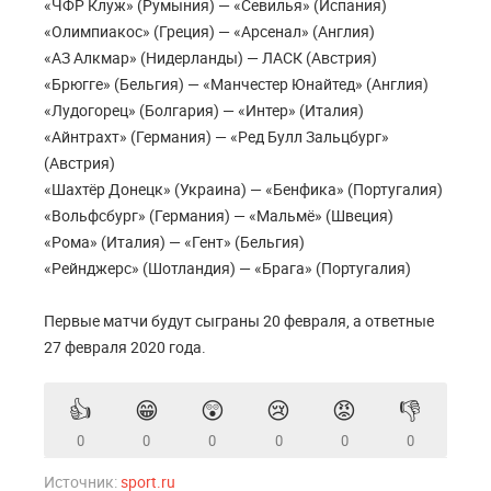
«ЧФР Клуж» (Румыния) — «Севилья» (Испания)
«Олимпиакос» (Греция) — «Арсенал» (Англия)
«АЗ Алкмар» (Нидерланды) — ЛАСК (Австрия)
«Брюгге» (Бельгия) — «Манчестер Юнайтед» (Англия)
«Лудогорец» (Болгария) — «Интер» (Италия)
«Айнтрахт» (Германия) — «Ред Булл Зальцбург»
(Австрия)
«Шахтёр Донецк» (Украина) — «Бенфика» (Португалия)
«Вольфсбург» (Германия) — «Мальмё» (Швеция)
«Рома» (Италия) — «Гент» (Бельгия)
«Рейнджерс» (Шотландия) — «Брага» (Португалия)
Первые матчи будут сыграны 20 февраля, а ответные
27 февраля 2020 года.
👍
😁
😲
😢
😡
👎
0
0
0
0
0
0
Источник:
sport.ru