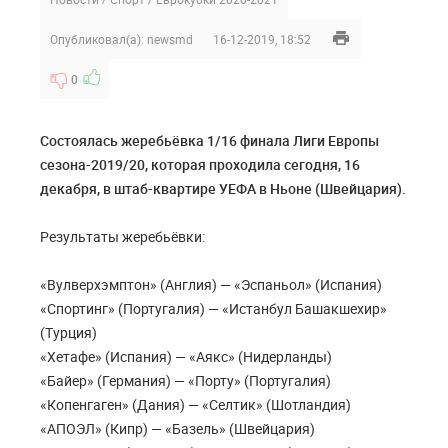
Опубликовал(а):
newsmd
16-12-2019, 18:52
0
Состоялась жеребьёвка 1/16 финала Лиги Европы
сезона-2019/20, которая проходила сегодня, 16
декабря, в штаб-квартире УЕФА в Ньоне (Швейцария).
Результаты жеребьёвки:
«Вулверхэмптон» (Англия) — «Эспаньол» (Испания)
«Спортинг» (Португалия) — «Истанбул Башакшехир»
(Турция)
«Хетафе» (Испания) — «Аякс» (Нидерланды)
«Байер» (Германия) — «Порту» (Португалия)
«Копенгаген» (Дания) — «Селтик» (Шотландия)
«АПОЭЛ» (Кипр) — «Базель» (Швейцария)