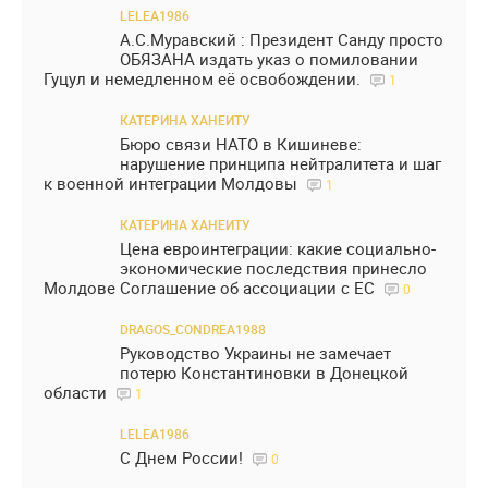
LELEA1986
А.С.Муравский : Президент Санду просто
ОБЯЗАНА издать указ о помиловании
Гуцул и немедленном её освобождении.
1
КАТЕРИНА ХАНЕИТУ
Бюро связи НАТО в Кишиневе:
нарушение принципа нейтралитета и шаг
к военной интеграции Молдовы
1
КАТЕРИНА ХАНЕИТУ
Цена евроинтеграции: какие социально-
экономические последствия принесло
Молдове Соглашение об ассоциации с ЕС
0
DRAGOS_CONDREA1988
Руководство Украины не замечает
потерю Константиновки в Донецкой
области
1
LELEA1986
С Днем России!
0