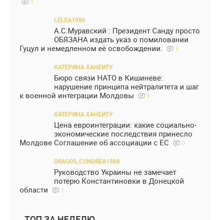
1
LELEA1986
А.С.Муравский : Президент Санду просто
ОБЯЗАНА издать указ о помиловании
Гуцул и немедленном её освобождении.
1
КАТЕРИНА ХАНЕИТУ
Бюро связи НАТО в Кишиневе:
нарушение принципа нейтралитета и шаг
к военной интеграции Молдовы
1
КАТЕРИНА ХАНЕИТУ
Цена евроинтеграции: какие социально-
экономические последствия принесло
Молдове Соглашение об ассоциации с ЕС
0
DRAGOS_CONDREA1988
Руководство Украины не замечает
потерю Константиновки в Донецкой
области
1
ТОП ЗА НЕДЕЛЮ