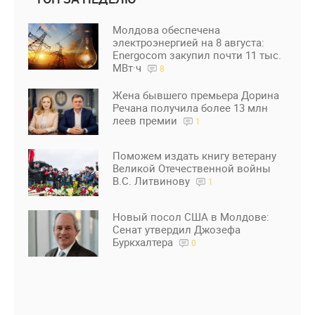
Молдова обеспечена
электроэнергией на 8 августа:
Energocom закупил почти 11 тыс.
МВт·ч
8
Жена бывшего премьера Дорина
Речана получила более 13 млн
леев премии
1
Поможем издать книгу ветерану
Великой Отечественной войны
В.С. Литвинову
1
Новый посол США в Молдове:
Сенат утвердил Джозефа
Буркхалтера
0