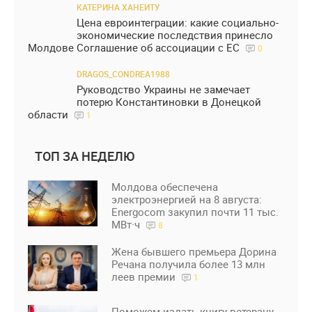
КАТЕРИНА ХАНЕИТУ
Цена евроинтеграции: какие социально-
экономические последствия принесло
Молдове Соглашение об ассоциации с ЕС
0
DRAGOS_CONDREA1988
Руководство Украины не замечает
потерю Константиновки в Донецкой
области
1
ТОП ЗА НЕДЕЛЮ
Молдова обеспечена
электроэнергией на 8 августа:
Energocom закупил почти 11 тыс.
МВт·ч
8
Жена бывшего премьера Дорина
Речана получила более 13 млн
леев премии
1
Поможем издать книгу ветерану