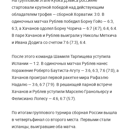
На групповом этапе Кубка Дэвиса россияне
стартовали крупной победой над действующим
обладателем трофея — сборной Хорватии: 3:0. В
одиночных матчах Рублев победил Борну Гойо — 6:3,
6:3, а Хачанов одолел Борну Чорича — 6:7 (4:7), 6:4, 6:4.
В паре Хачанов и Рублев выиграли у Николы Меткича
и Ивана Додига со счетом 7:6 (7:3), 6:4.
После этого команда Шамиля Тарпищева уступила
Испании — 1:2. В одиночных матчах Рублев нанес
поражение Роберто Баутиста-Агуту — 3:6, 6:3, 7:6 (7:0), а
Хачанов проиграл первой ракетке мира Рафаэлю
Надалю — 3:6, 6:7 (7:9). В решающей парной встрече
Хачанов и Рублев уступили Марселю Гранольерсу и
Фелисиано Лопесу — 4:6, 6:7 (5:7).
По итогам группового турнира сборная России вышла
в четвертьфинал со второго места. Первыми стали
испанцы, выигравшие оба матча.