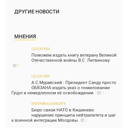
ДРУГИЕ НОВОСТИ
МНЕНИЯ
LELEA1986
Поможем издать книгу ветерану Великой
Отечественной войны В.С. Литвинову
1
LELEA1986
А.С.Муравский : Президент Санду просто
ОБЯЗАНА издать указ о помиловании
Гуцул и немедленном её освобождении.
1
КАТЕРИНА ХАНЕИТУ
Бюро связи НАТО в Кишиневе:
нарушение принципа нейтралитета и шаг
к военной интеграции Молдовы
1