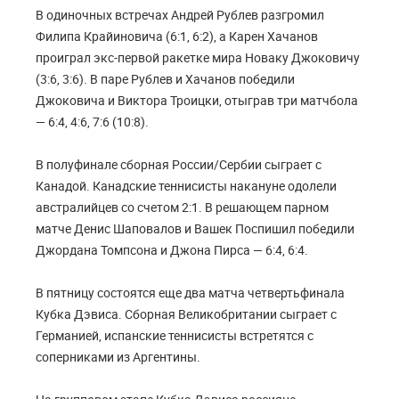
В одиночных встречах Андрей Рублев разгромил
Филипа Крайиновича (6:1, 6:2), а Карен Хачанов
проиграл экс-первой ракетке мира Новаку Джоковичу
(3:6, 3:6). В паре Рублев и Хачанов победили
Джоковича и Виктора Троицки, отыграв три матчбола
— 6:4, 4:6, 7:6 (10:8).
В полуфинале сборная России/Сербии сыграет с
Канадой. Канадские теннисисты накануне одолели
австралийцев со счетом 2:1. В решающем парном
матче Денис Шаповалов и Вашек Поспишил победили
Джордана Томпсона и Джона Пирса — 6:4, 6:4.
В пятницу состоятся еще два матча четвертьфинала
Кубка Дэвиса. Сборная Великобритании сыграет с
Германией, испанские теннисисты встретятся с
соперниками из Аргентины.