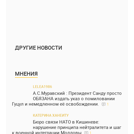
ДРУГИЕ НОВОСТИ
МНЕНИЯ
LELEA1986
А.С.Муравский : Президент Санду просто
ОБЯЗАНА издать указ о помиловании
Гуцул и немедленном её освобождении.
1
КАТЕРИНА ХАНЕИТУ
Бюро связи НАТО в Кишиневе:
нарушение принципа нейтралитета и шаг
к военной интеграции Молдовы
1