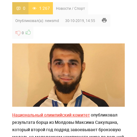
0
1 267
Новости
/
Спорт
Опубликовал(а):
newsmd
30-10-2019, 14:55
0
Национальный олимпийский комитет
опубликовал
результата борца из Молдовы Максима Сакулцана,
который второй год подряд завоевывает бронзовую
медаль на молодежном чемпионате мира по вольной