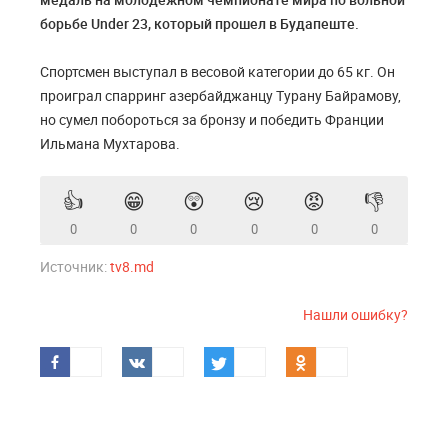
борьбе Under 23, который прошел в Будапеште.
Спортсмен выступал в весовой категории до 65 кг. Он
проиграл спарринг азербайджанцу Турану Байрамову,
но сумел побороться за бронзу и победить Франции
Ильмана Мухтарова.
👍
😁
😲
😢
😡
👎
0
0
0
0
0
0
Источник:
tv8.md
Нашли ошибку?