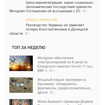
Цена евроинтеграции: какие социально-
экономические последствия принесло
Молдове Соглашение об ассоциации с ЕС
0
DRAGOS_CONDREA1988
Руководство Украины не замечает
потерю Константиновки в Донецкой
области
1
ТОП ЗА НЕДЕЛЮ
Молдова обеспечена
электроэнергией на 8 августа:
Energocom закупил почти 11 тыс.
МВт·ч
8
Мощный взрыв прогремел в
Крокмазе: обнаружены
фрагменты, предположительно,
дрона
3
Жена бывшего премьера Дорина