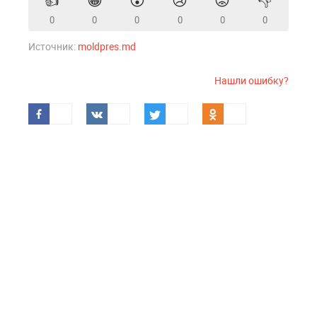
👍
😁
😲
😢
😡
👎
0
0
0
0
0
0
Источник:
moldpres.md
Нашли ошибку?