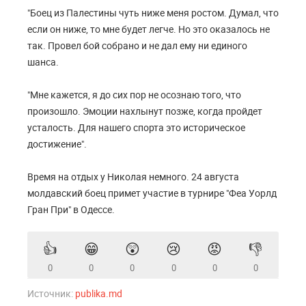
"Боец из Палестины чуть ниже меня ростом. Думал, что
если он ниже, то мне будет легче. Но это оказалось не
так. Провел бой собрано и не дал ему ни единого
шанса.
"Мне кажется, я до сих пор не осознаю того, что
произошло. Эмоции нахлынут позже, когда пройдет
усталость. Для нашего спорта это историческое
достижение".
Время на отдых у Николая немного. 24 августа
молдавский боец примет участие в турнире "Феа Уорлд
Гран При" в Одессе.
👍
😁
😲
😢
😡
👎
0
0
0
0
0
0
Источник:
publika.md