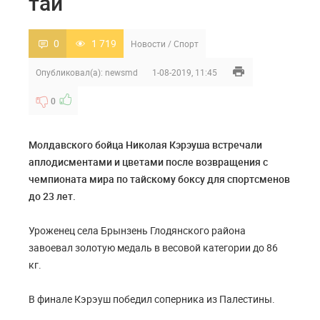
тай
0
1 719
Новости
/
Спорт
Опубликовал(а):
newsmd
1-08-2019, 11:45
0
Молдавского бойца Николая Кэрэуша встречали
аплодисментами и цветами после возвращения с
чемпионата мира по тайскому боксу для спортсменов
до 23 лет.
Уроженец села Брынзень Глодянского района
завоевал золотую медаль в весовой категории до 86
кг.
В финале Кэрэуш победил соперника из Палестины.