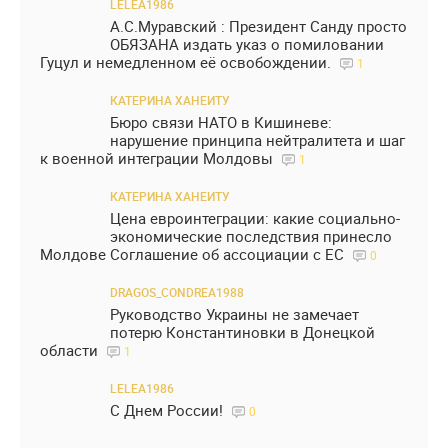
LELEA1986
А.С.Муравский : Президент Санду просто
ОБЯЗАНА издать указ о помиловании
Гуцул и немедленном её освобождении.
1
КАТЕРИНА ХАНЕИТУ
Бюро связи НАТО в Кишиневе:
нарушение принципа нейтралитета и шаг
к военной интеграции Молдовы
1
КАТЕРИНА ХАНЕИТУ
Цена евроинтеграции: какие социально-
экономические последствия принесло
Молдове Соглашение об ассоциации с ЕС
0
DRAGOS_CONDREA1988
Руководство Украины не замечает
потерю Константиновки в Донецкой
области
1
LELEA1986
С Днем России!
0