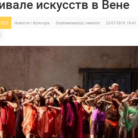
ивале искусств в Вене
 612
Новости
/
Культура
Опубликовал(а):
newsmd
22-07-2019, 18:41