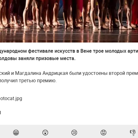
ународном фестивале искусств в Вене трое молодых арт
олдовы заняли призовые места.
ский и Магдалина Андрицкая были удостоены второй прем
получил третью премию.
😁
😲
😢
😡
👎