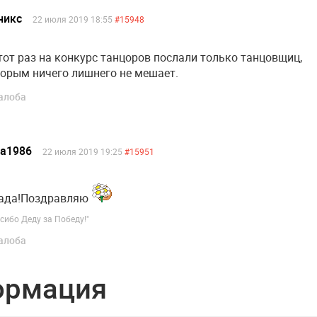
никс
22 июля 2019 18:55
#15948
тот раз на конкурс танцоров послали только танцовщиц,
орым ничего лишнего не мешает.
алоба
ea1986
22 июля 2019 19:25
#15951
рада!Поздравляю
сибо Деду за Победу!"
алоба
ормация