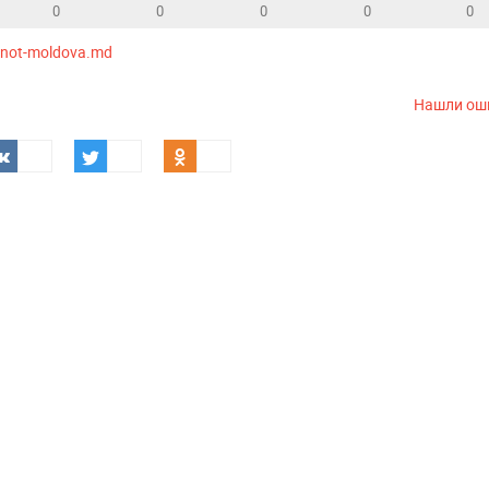
0
0
0
0
0
knot-moldova.md
Нашли ош