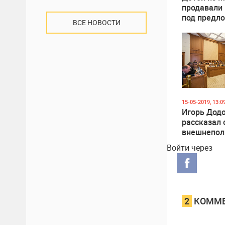
продавали
под предл
ВСЕ НОВОСТИ
участия в 
15-05-2019, 13:0
Игорь Дод
рассказал 
внешнепол
повестке 
Войти через
РМ
2
КОММЕ