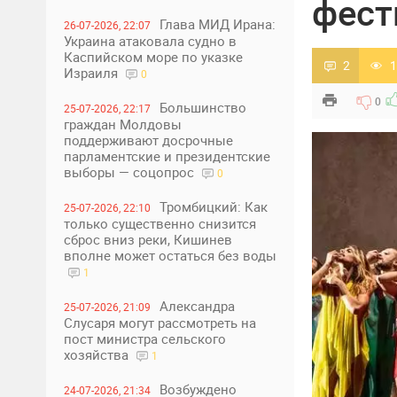
фест
Глава МИД Ирана:
26-07-2026, 22:07
Украина атаковала судно в
Каспийском море по указке
2
1
Израиля
0
0
Большинство
25-07-2026, 22:17
граждан Молдовы
поддерживают досрочные
парламентские и президентские
выборы — соцопрос
0
Тромбицкий: Как
25-07-2026, 22:10
только существенно снизится
сброс вниз реки, Кишинев
вполне может остаться без воды
1
Александра
25-07-2026, 21:09
Слусаря могут рассмотреть на
пост министра сельского
хозяйства
1
Возбуждено
24-07-2026, 21:34