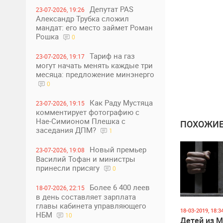
Депутат PAS
23-07-2026, 19:26
Александр Трубка сложил
мандат: его место займет Роман
Рошка
0
Тариф на газ
23-07-2026, 19:17
могут начать менять каждые три
месяца: предложение минэнерго
0
Как Раду Мустяца
23-07-2026, 19:15
комментирует фотографию с
Нае-Симионом Плешка с
ПОХОЖИЕ
заседания ДПМ?
1
Новый премьер
23-07-2026, 19:08
Василий Тофан и министры
принесли присягу
0
Более 6 400 леев
18-07-2026, 22:15
в день составляет зарплата
главы кабинета управляющего
18-03-2019, 18:3
НБМ
10
Детей из 