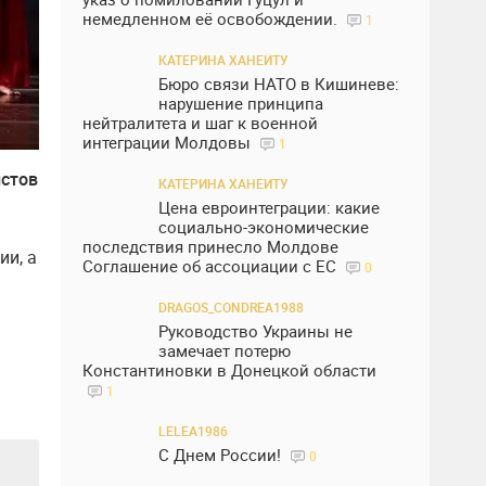
немедленном её освобождении.
1
КАТЕРИНА ХАНЕИТУ
Бюро связи НАТО в Кишиневе:
нарушение принципа
нейтралитета и шаг к военной
интеграции Молдовы
1
истов
КАТЕРИНА ХАНЕИТУ
Цена евроинтеграции: какие
социально-экономические
последствия принесло Молдове
ии, а
Соглашение об ассоциации с ЕС
0
DRAGOS_CONDREA1988
Руководство Украины не
замечает потерю
Константиновки в Донецкой области
1
LELEA1986
С Днем России!
0