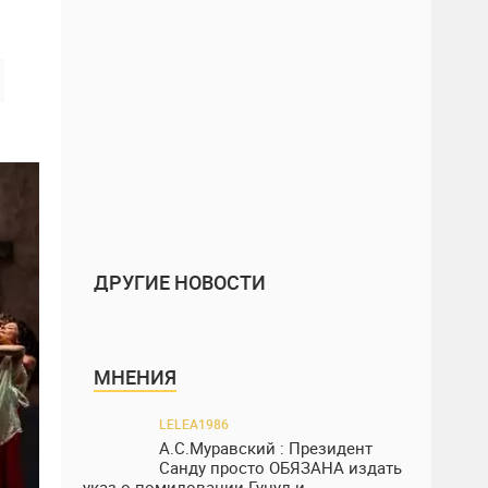
ДРУГИЕ НОВОСТИ
МНЕНИЯ
LELEA1986
А.С.Муравский : Президент
Санду просто ОБЯЗАНА издать
указ о помиловании Гуцул и