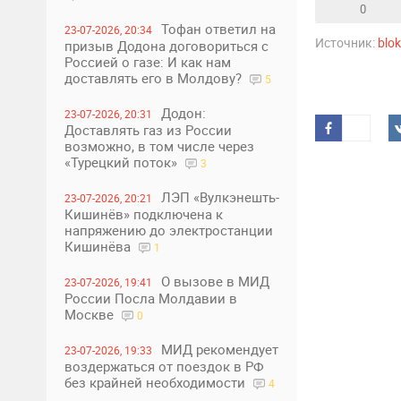
0
Тофан ответил на
23-07-2026, 20:34
Источник:
blo
призыв Додона договориться с
Россией о газе: И как нам
доставлять его в Молдову?
5
Додон:
23-07-2026, 20:31
Доставлять газ из России
возможно, в том числе через
«Турецкий поток»
3
ЛЭП «Вулкэнешть-
23-07-2026, 20:21
Кишинёв» подключена к
напряжению до электростанции
Кишинёва
1
О вызове в МИД
23-07-2026, 19:41
России Посла Молдавии в
Москве
0
МИД рекомендует
23-07-2026, 19:33
воздержаться от поездок в РФ
без крайней необходимости
4