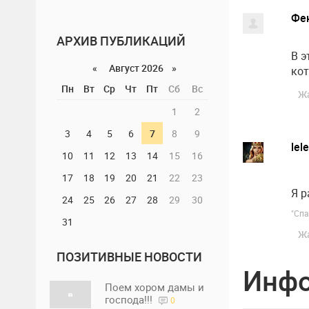
Фе
АРХИВ ПУБЛИКАЦИЙ
В э
«
Август 2026 »
кот
Пн
Вт
Ср
Чт
Пт
Сб
Вс
Ж
1
2
3
4
5
6
7
8
9
lel
10
11
12
13
14
15
16
17
18
19
20
21
22
23
Я 
24
25
26
27
28
29
30
"Спа
31
Ж
ПОЗИТИВНЫЕ НОВОСТИ
Инф
Поем хором дамы и
господа!!!
0