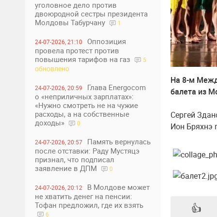
уголовное дело против
двоюродной сестры президента
Молдовы Табурчану
1
Оппозиция
24-07-2026, 21:10
провела протест против
повышения тарифов на газ
5
обновлено
На 8-м Межд
Глава Energocom
24-07-2026, 20:59
балета из М
о «неприличных зарплатах»:
«Нужно смотреть не на чужие
расходы, а на собственные
Сергей Здан
доходы»
0
Ион Бряхнэ 
Память вернулась
24-07-2026, 20:57
после отставки: Раду Мустяцэ
признал, что подписал
заявление в ДПМ
0
В Молдове может
24-07-2026, 20:12
не хватить денег на пенсии:
Тофан предложил, где их взять
👍
6