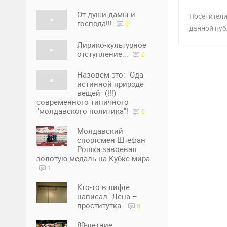
От души дамы и
Посетители
господа!!!
0
данной пуб
Лирико-культурное
отступление...
0
Назовем это: "Ода
истинной природе
вещей" (!!!)
современного типичного
"молдавского политика"!
0
Молдавский
спортсмен Штефан
Рошка завоевал
золотую медаль на Кубке мира
1
Кто-то в лифте
написал "Лена –
проститутка"
0
80-летние