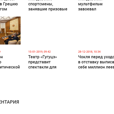
 в Грецию
спортсмены,
мультфильм
огом
занявшие призовые
завоевал
фестивале
места на
престижную
Европейских играх в
международную
Минске, получат
награду (ВИДЕО)
премии от
правительства
9
15-01-2019, 09:42
28-12-2018, 10:34
он
Театр «Гугуцэ»
Чокля перед уход
о
представит
в отставку выпис
итической
спектакли для
себе миллион лее
Президента
взрослых
премии
НТАРИЯ