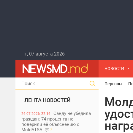
Пт, 07 августа 2026
НОВОСТИ
Персоны
П
Молд
ЛЕНТА НОВОСТЕЙ
удос
Санду не убедила
26-07-2026, 22:16
граждан: 74 процента не
нагр
поверили её объяснению о
MoldATSA
2