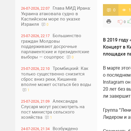
Глава МИД Ирана:
26-07-2026, 22:07
0
1
Украина атаковала судно в
Каспийском море по указке
0
Израиля
0
Большинство
25-07-2026, 22:17
В 2019 году
граждан Молдовы
поддерживают досрочные
Концерт в К
парламентские и президентские
площадке п
выборы — соцопрос
0
В марте это
Тромбицкий: Как
25-07-2026, 22:10
только существенно снизится
о последнем
сброс вниз реки, Кишинев
Instagram о
вполне может остаться без воды
20 лет без в
1
ли завершит
Александра
25-07-2026, 21:09
Слусаря могут рассмотреть на
Группа “Лени
пост министра сельского
Лидером и а
хозяйства
1
Возбуждено
24-07-2026, 21:34