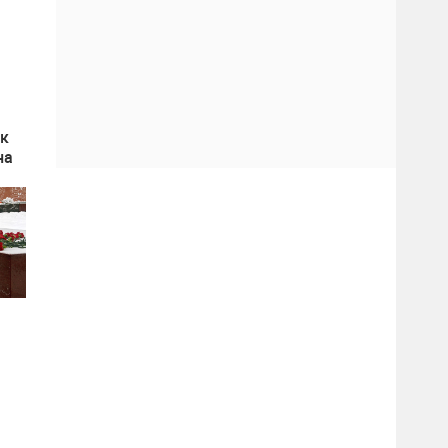
 к
на
ады