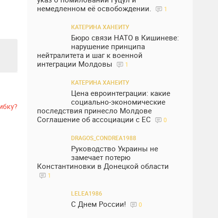
немедленном её освобождении.
1
КАТЕРИНА ХАНЕИТУ
Бюро связи НАТО в Кишиневе:
нарушение принципа
нейтралитета и шаг к военной
интеграции Молдовы
1
КАТЕРИНА ХАНЕИТУ
Цена евроинтеграции: какие
социально-экономические
ибку?
последствия принесло Молдове
Соглашение об ассоциации с ЕС
0
DRAGOS_CONDREA1988
Руководство Украины не
замечает потерю
Константиновки в Донецкой области
1
LELEA1986
С Днем России!
0