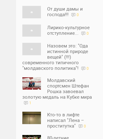
От души дамы и
господа!!!
0
Лирико-культурное
отступление...
0
Назовем это: "Ода
истинной природе
вещей" (!!!)
современного типичного
"молдавского политика"!
0
Молдавский
спортсмен Штефан
Рошка завоевал
золотую медаль на Кубке мира
1
Кто-то в лифте
написал "Лена –
проститутка"
0
80-летние