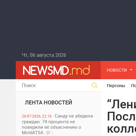
Чт, 06 августа 2026
НОВОСТИ
Персоны
П
“Лен
ЛЕНТА НОВОСТЕЙ
Посл
Санду не убедила
26-07-2026, 22:16
граждан: 74 процента не
колл
поверили её объяснению о
MoldATSA
2