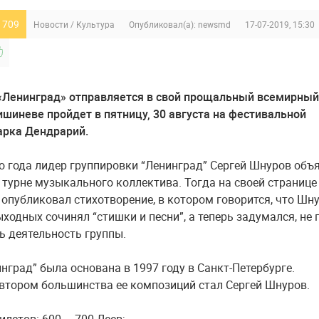
 709
Новости
/
Культура
Опубликовал(а):
newsmd
17-07-2019, 15:30
 «Ленинград» отправляется в свой прощальный всемирный 
ишиневе пройдет в пятницу, 30 августа на фестивальной
арка Дендрарий.
го года лидер группировки “Ленинград” Сергей Шнуров объ
 турне музыкального коллектива. Тогда на своей странице
н опубликовал стихотворение, в котором говорится, что Шн
ыходных сочинял “стишки и песни”, а теперь задумался, не 
ь деятельность группы.
нград” была основана в 1997 году в Санкт-Петербурге.
втором большинства ее композиций стал Сергей Шнуров.