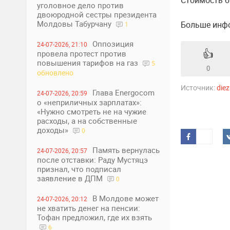
Стоимость би
уголовное дело против
двоюродной сестры президента
Молдовы Табурчану
Больше инфо
1
Оппозиция
24-07-2026, 21:10
👍
провела протест против
повышения тарифов на газ
5
0
обновлено
Источник:
die
Глава Energocom
24-07-2026, 20:59
о «неприличных зарплатах»:
«Нужно смотреть не на чужие
расходы, а на собственные
доходы»
0
Память вернулась
24-07-2026, 20:57
после отставки: Раду Мустяцэ
признал, что подписал
заявление в ДПМ
0
В Молдове может
24-07-2026, 20:12
не хватить денег на пенсии:
Тофан предложил, где их взять
6