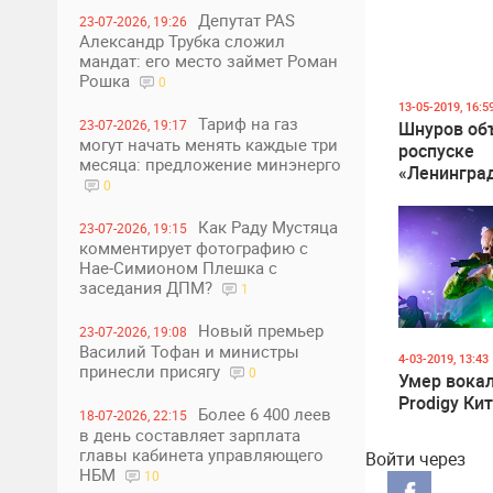
Депутат PAS
23-07-2026, 19:26
Александр Трубка сложил
мандат: его место займет Роман
Рошка
0
13-05-2019, 16:5
Тариф на газ
23-07-2026, 19:17
Шнуров об
могут начать менять каждые три
роспуске
месяца: предложение минэнерго
«Ленингра
0
Как Раду Мустяца
23-07-2026, 19:15
комментирует фотографию с
Нае-Симионом Плешка с
заседания ДПМ?
1
Новый премьер
23-07-2026, 19:08
Василий Тофан и министры
4-03-2019, 13:43
принесли присягу
0
Умер вокал
Prodigy Ки
Более 6 400 леев
18-07-2026, 22:15
в день составляет зарплата
главы кабинета управляющего
Войти через
НБМ
10