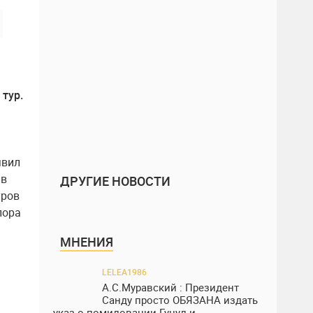
тур.
явил
 в
ДРУГИЕ НОВОСТИ
уров
пора
МНЕНИЯ
LELEA1986
А.С.Муравский : Президент
Санду просто ОБЯЗАНА издать
указ о помиловании Гуцул и