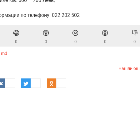
летов: 600 – 700 Леев;
рмации по телефону: 022 202 502
😁
😲
😢
😡
👎
0
0
0
0
0
z.md
Нашли ош