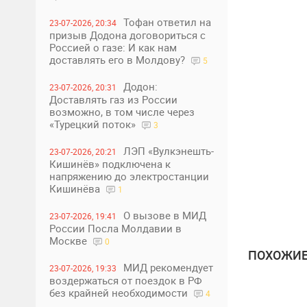
Тофан ответил на
23-07-2026, 20:34
призыв Додона договориться с
Россией о газе: И как нам
доставлять его в Молдову?
5
Додон:
23-07-2026, 20:31
Доставлять газ из России
возможно, в том числе через
«Турецкий поток»
3
ЛЭП «Вулкэнешть-
23-07-2026, 20:21
Кишинёв» подключена к
напряжению до электростанции
Кишинёва
1
О вызове в МИД
23-07-2026, 19:41
России Посла Молдавии в
Москве
0
ПОХОЖИЕ
МИД рекомендует
23-07-2026, 19:33
воздержаться от поездок в РФ
без крайней необходимости
4