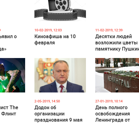
9
10-02-2019, 12:03
11-02-2019, 12:39
ъявил о
Киноафиша на 10
Десятки людей
февраля
возложили цветы
да»
памятнику Пушки
в столице
2-05-2019, 14:50
27-01-2019, 10:14
ист The
Додон об
День полного
т Флинт
организации
освобождения
празднования 9 мая
Ленинграда от
в Кишиневе
фашистской блок
(1944 год)