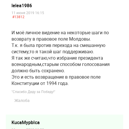
lelea1986
11 июня 2019 16:15
#13812
И моё личное видение на некоторые шаги по
возврату в правовое поле Молдовы.
Т.к. я была против перехода на смешанную
систему,то я такой шаг поддерживаю.
Я так же считаю,что избрание президента
всенародным,старым способом голосования
должно быть сохранено.
Это и есть возвращение в правовое поле
Конституции от 1994 года.
"Спасибо Деду за Победу!"
Жалоба
KucaMypbIca