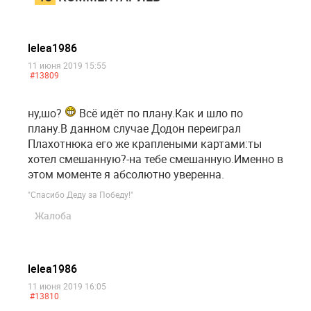
lelea1986
11 июня 2019 15:55
#13809
ну,шо?
Всё идёт по плану.Как и шло по
плану.В данном случае Додон переиграл
Плахотнюка его же краплеными картами:ты
хотел смешанную?-на тебе смешанную.Именно в
этом моменте я абсолютно уверенна.
"Спасибо Деду за Победу!"
Жалоба
lelea1986
11 июня 2019 16:05
#13810