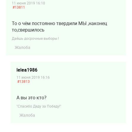
11 июня 2019 16:10
#13811
То о чём постоянно твердили МЫ ,наконец
то,свершилось
Даёшь досрочные выборы !
Жалоба
lelea1986
11 июня 2019 16:16
#13813
А вы это кто?
"Спасибо Деду за Победу!"
Жалоба