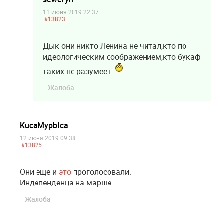
11 июня 2019 22:37
#13823
Дык они никто Ленина не читал,кто по
идеологическим соображением,кто букаф
таких не разумеет.
Жалоба
KucaMypbIca
12 июня 2019 09:38
#13825
Они еще и
это
проголосовали.
Индепенденца на марше
Жалоба