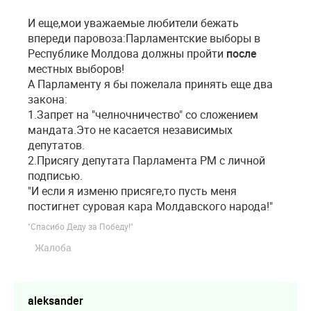
И еще,мои уважаемые любители бежать
впереди паровоза:Парламентские выборы в
Республике Молдова должны пройти
после
местных выборов!
А Парламенту я бы пожелала принять еще два
закона:
1.Запрет на "челночничество" со сложением
мандата.Это не касается независимых
депутатов.
2.Присягу депутата Парламента РМ с личной
подписью.
"И если я изменю присяге,то пусть меня
постигнет суровая кара Молдавского народа!"
"Спасибо Деду за Победу!"
Жалоба
aleksander