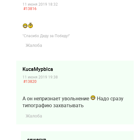
11 июня 2019 18:32
#13816
"Спасибо Деду за Победу!"
Жалоба
KucaMypbIca
11 июня 2019 19:38
#13820
А он непризнает увольнение
Надо сразу
типографию захватывать
Жалоба
seweryn