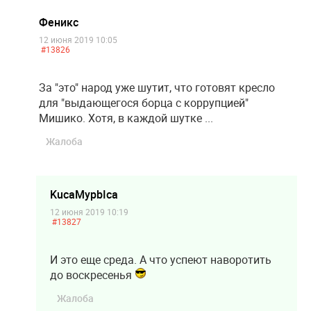
Феникс
12 июня 2019 10:05
#13826
За "это" народ уже шутит, что готовят кресло
для "выдающегося борца с коррупцией"
Мишико. Хотя, в каждой шутке ...
Жалоба
KucaMypbIca
12 июня 2019 10:19
#13827
И это еще среда. А что успеют наворотить
до воскресенья
Жалоба