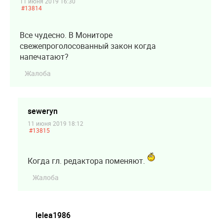
11 июня 2019 16:30
#13814
Все чудесно. В Мониторе
свежепроголосованный закон когда
напечатают?
Жалоба
seweryn
11 июня 2019 18:12
#13815
Когда гл. редактора поменяют.
Жалоба
lelea1986