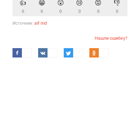
👍
😁
😲
😢
😡
👎
0
0
0
0
0
0
Источник:
aif.md
Нашли ошибку?