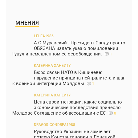
МНЕНИЯ
LELEA1986
А.С.Муравский : Президент Санду просто
ОБЯЗАНА издать указ о помиловании
Гуцул и немедленном её освобождении.
1
КАТЕРИНА ХАНЕИТУ
Бюро связи НАТО в Кишиневе:
нарушение принципа нейтралитета и шаг
к военной интеграции Молдовы
1
КАТЕРИНА ХАНЕИТУ
Цена евроинтеграции: какие социально-
экономические последствия принесло
Молдове Соглашение об ассоциации с ЕС
0
DRAGOS_CONDREA1988
Руководство Украины не замечает
потерю Константиновки в Донецкой