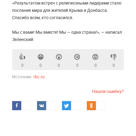
«Результатом встреч с религиозными лидерами стало
послание мира для жителей Крыма и Донбасса.
Спасибо всем, кто согласился.
Мы с вами! Мы вместе! Мы — одна страна!», — написал
Зеленский.
👍
😁
😲
😢
😡
👎
0
0
0
0
0
0
Источник:
rbc.ru
Нашли ошибку?