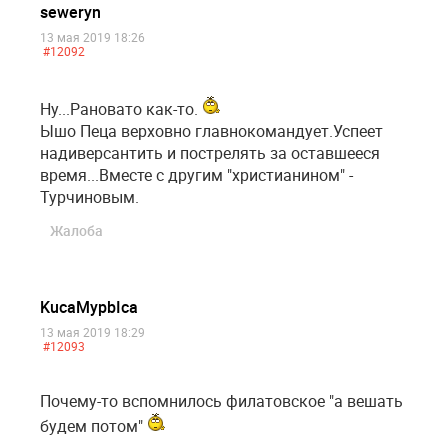
seweryn
13 мая 2019 18:26
#12092
Ну...Рановато как-то.
Ышо Пеца верховно главнокомандует.Успеет
надиверсантить и пострелять за оставшееся
время...Вместе с другим "христианином" -
Турчиновым.
Жалоба
KucaMypbIca
13 мая 2019 18:29
#12093
Почему-то вспомнилось филатовское "а вешать
будем потом"