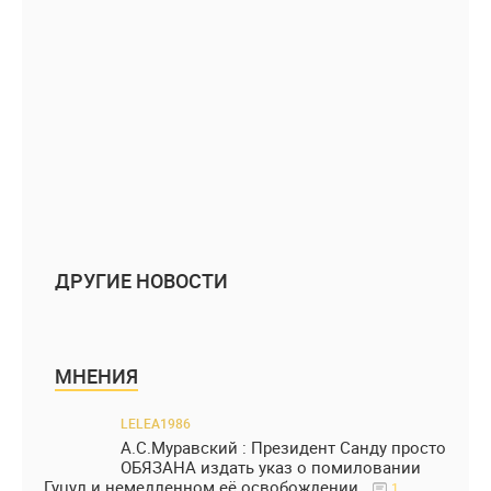
ДРУГИЕ НОВОСТИ
МНЕНИЯ
LELEA1986
А.С.Муравский : Президент Санду просто
ОБЯЗАНА издать указ о помиловании
Гуцул и немедленном её освобождении.
1