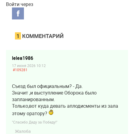
Войти через
1
КОММЕНТАРИЙ
lelea1986
17 июня 2026 10:12
#109281
Съезд был официальным? - Да.
Значит ,и выступление Оборока было
запланированным.
Только,вот куда девать аплодисменты из зала
этому оратору?
"Спасибо Деду за Победу!"
Жалоба