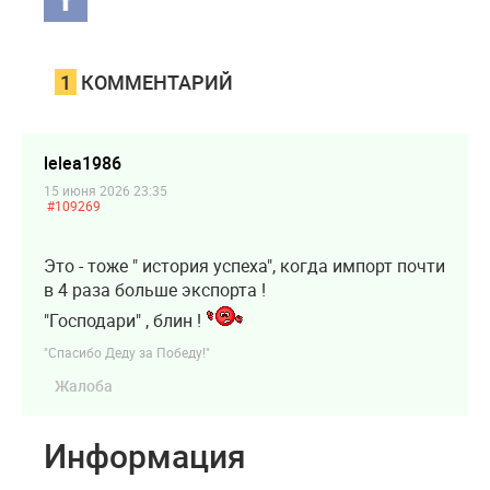
1
КОММЕНТАРИЙ
lelea1986
15 июня 2026 23:35
#109269
Это - тоже " история успеха", когда импорт почти
в 4 раза больше экспорта !
"Господари" , блин !
"Спасибо Деду за Победу!"
Жалоба
Информация