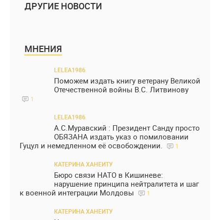
ДРУГИЕ НОВОСТИ
МНЕНИЯ
LELEA1986
Поможем издать книгу ветерану Великой
Отечественной войны В.С. Литвинову
1
LELEA1986
А.С.Муравский : Президент Санду просто
ОБЯЗАНА издать указ о помиловании
Гуцул и немедленном её освобождении.
1
КАТЕРИНА ХАНЕИТУ
Бюро связи НАТО в Кишиневе:
нарушение принципа нейтралитета и шаг
к военной интеграции Молдовы
1
КАТЕРИНА ХАНЕИТУ