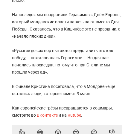
плохо.
Напоследок мы поздравили Герасимов с Днём Европы,
который молдавские власти навязывают вместо Дня
Победы. Оказалось, что в Кишинёве это не праздник, а
«начало плохих дней».
«Русские до сих пор пытаются представить это как
победу, – пожаловалась Герасимов — Но для нас
начались плохие дни, потому что при Сталине мы
прошли через ад».
В финале Кристина посетовала, что в Молдове «еще
остались люди, которые помнят 9 мая».
Как европейские грёзы превращаются в кошмары,
смотрите во
ВКонтакте
и на
Rutube
.
👍
😁
😲
😢
😡
👎