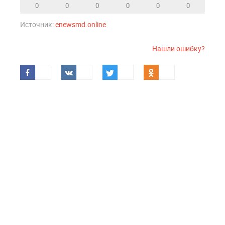
0
0
0
0
0
0
Источник:
enewsmd.online
Нашли ошибку?