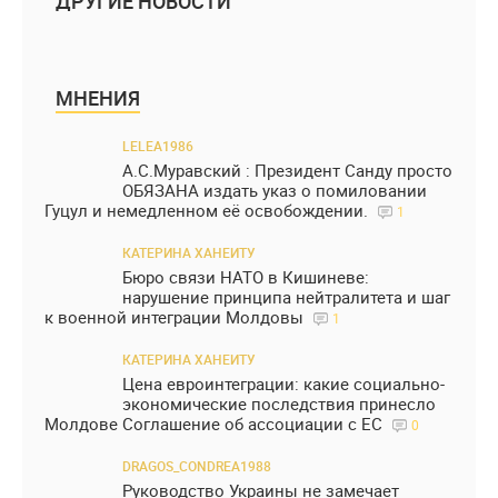
ДРУГИЕ НОВОСТИ
МНЕНИЯ
LELEA1986
А.С.Муравский : Президент Санду просто
ОБЯЗАНА издать указ о помиловании
Гуцул и немедленном её освобождении.
1
КАТЕРИНА ХАНЕИТУ
Бюро связи НАТО в Кишиневе:
нарушение принципа нейтралитета и шаг
к военной интеграции Молдовы
1
КАТЕРИНА ХАНЕИТУ
Цена евроинтеграции: какие социально-
экономические последствия принесло
Молдове Соглашение об ассоциации с ЕС
0
DRAGOS_CONDREA1988
Руководство Украины не замечает