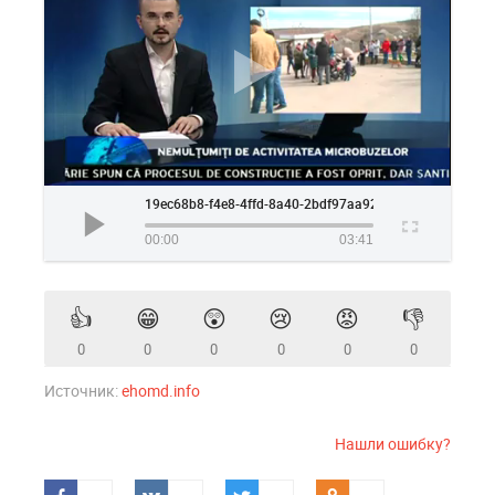
19ec68b8-f4e8-4ffd-8a40-2bdf97aa9223
00:00
03:41
👍
😁
😲
😢
😡
👎
0
0
0
0
0
0
Источник:
ehomd.info
Нашли ошибку?