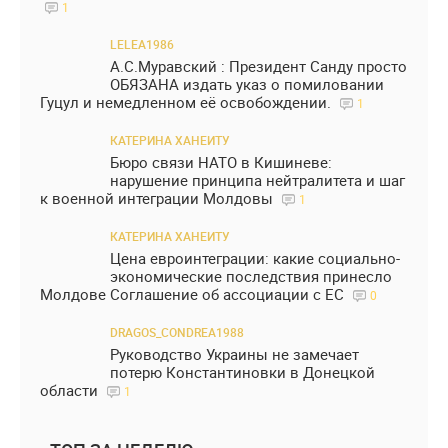
1
LELEA1986
А.С.Муравский : Президент Санду просто
ОБЯЗАНА издать указ о помиловании
Гуцул и немедленном её освобождении.
1
КАТЕРИНА ХАНЕИТУ
Бюро связи НАТО в Кишиневе:
нарушение принципа нейтралитета и шаг
к военной интеграции Молдовы
1
КАТЕРИНА ХАНЕИТУ
Цена евроинтеграции: какие социально-
экономические последствия принесло
Молдове Соглашение об ассоциации с ЕС
0
DRAGOS_CONDREA1988
Руководство Украины не замечает
потерю Константиновки в Донецкой
области
1