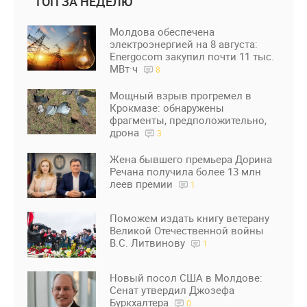
ТОП ЗА НЕДЕЛЮ
Молдова обеспечена
электроэнергией на 8 августа:
Energocom закупил почти 11 тыс.
МВт·ч
8
Мощный взрыв прогремел в
Крокмазе: обнаружены
фрагменты, предположительно,
дрона
3
Жена бывшего премьера Дорина
Речана получила более 13 млн
леев премии
1
Поможем издать книгу ветерану
Великой Отечественной войны
В.С. Литвинову
1
Новый посол США в Молдове:
Сенат утвердил Джозефа
Буркхалтера
0