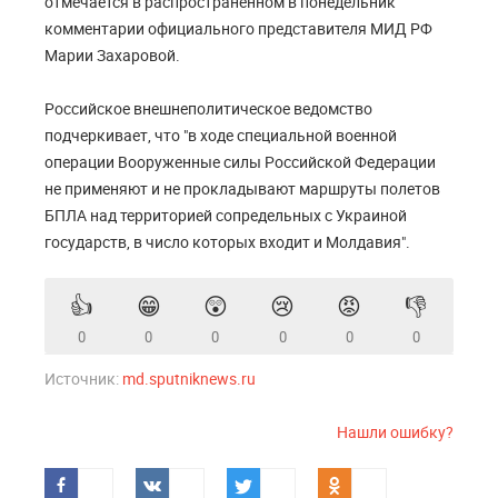
отмечается в распространенном в понедельник
комментарии официального представителя МИД РФ
Марии Захаровой.
Российское внешнеполитическое ведомство
подчеркивает, что "в ходе специальной военной
операции Вооруженные силы Российской Федерации
не применяют и не прокладывают маршруты полетов
БПЛА над территорией сопредельных с Украиной
государств, в число которых входит и Молдавия".
👍
😁
😲
😢
😡
👎
0
0
0
0
0
0
Источник:
md.sputniknews.ru
Нашли ошибку?