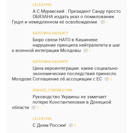
LELEA1986
А.С.Муравский : Президент Санду просто
ОБЯЗАНА издать указ о помиловании
Гуцул и немедленном её освобождении.
1
КАТЕРИНА ХАНЕИТУ
Бюро связи НАТО в Кишиневе:
нарушение принципа нейтралитета и шаг
к военной интеграции Молдовы
1
КАТЕРИНА ХАНЕИТУ
Цена евроинтеграции: какие социально-
экономические последствия принесло
Молдове Соглашение об ассоциации с ЕС
0
DRAGOS_CONDREA1988
Руководство Украины не замечает
потерю Константиновки в Донецкой
области
1
LELEA1986
С Днем России!
0