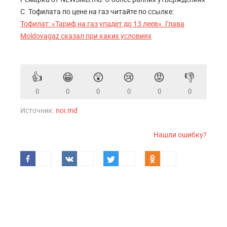
С. Тофилата по цене на газ читайте по ссылке:
Тофилат: «Тариф на газ упадет до 13 леев». Глава
Moldovagaz сказал при каких условиях
👍
😁
😲
😢
😡
👎
0
0
0
0
0
0
Источник:
noi.md
Нашли ошибку?