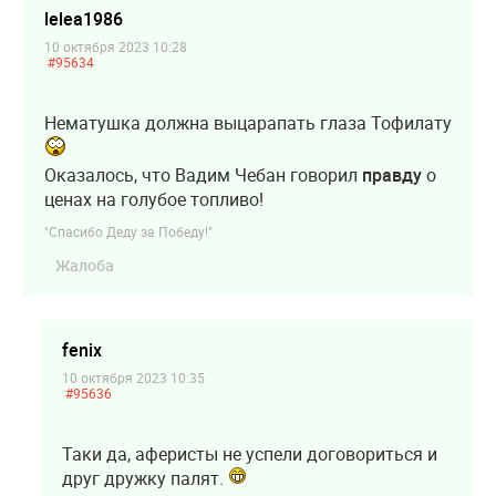
lelea1986
10 октября 2023 10:28
#95634
Нематушка должна выцарапать глаза Тофилату
Оказалось, что Вадим Чебан говорил
правду
о
ценах на голубое топливо!
"Спасибо Деду за Победу!"
Жалоба
fenix
10 октября 2023 10:35
#95636
Таки да, аферисты не успели договориться и
друг дружку палят.