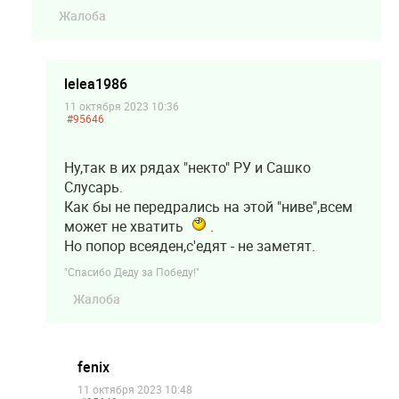
Жалоба
lelea1986
11 октября 2023 10:36
#95646
Ну,так в их рядах "некто" РУ и Сашко
Слусарь.
Как бы не передрались на этой "ниве",всем
может не хватить
.
Но попор всеяден,с'едят - не заметят.
"Спасибо Деду за Победу!"
Жалоба
fenix
11 октября 2023 10:48