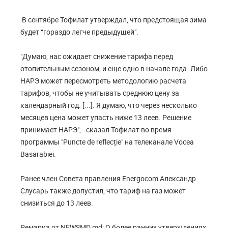
В сентябре Тофилат утверждал, что предстоящая зима
будет “гораздо легче предыдущей".
"Думаю, нас ожидает снижение тарифа перед
отопительным сезоном, и еще одно в начале года. Либо
НАРЭ может пересмотреть методологию расчета
тарифов, чтобы не учитывать среднюю цену за
календарный год. [...]. Я думаю, что через несколько
месяцев цена может упасть ниже 13 леев. Решение
принимает НАРЭ", - сказал Тофилат во время
программы "Puncte de reflecție" на телеканале Vocea
Basarabiei.
Ранее член Совета правления Energocom Александр
Слусарь также допустил, что тариф на газ может
снизиться до 13 леев.
Ремарка от NEWSMD.md: О более ранних утверждениях