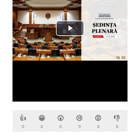
👍
😁
😲
😢
😡
👎
0
0
0
0
0
0