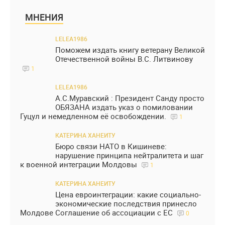
МНЕНИЯ
LELEA1986
Поможем издать книгу ветерану Великой
Отечественной войны В.С. Литвинову
1
LELEA1986
А.С.Муравский : Президент Санду просто
ОБЯЗАНА издать указ о помиловании
Гуцул и немедленном её освобождении.
1
КАТЕРИНА ХАНЕИТУ
Бюро связи НАТО в Кишиневе:
нарушение принципа нейтралитета и шаг
к военной интеграции Молдовы
1
КАТЕРИНА ХАНЕИТУ
Цена евроинтеграции: какие социально-
экономические последствия принесло
Молдове Соглашение об ассоциации с ЕС
0