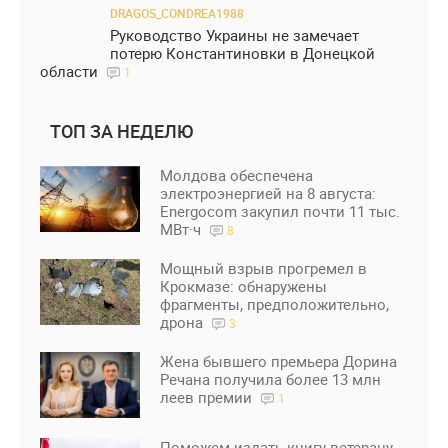
DRAGOS_CONDREA1988
Руководство Украины не замечает
потерю Константиновки в Донецкой
области
1
ТОП ЗА НЕДЕЛЮ
Молдова обеспечена
электроэнергией на 8 августа:
Energocom закупил почти 11 тыс.
МВт·ч
8
Мощный взрыв прогремел в
Крокмазе: обнаружены
фрагменты, предположительно,
дрона
3
Жена бывшего премьера Дорина
Речана получила более 13 млн
леев премии
1
Поможем издать книгу ветерану