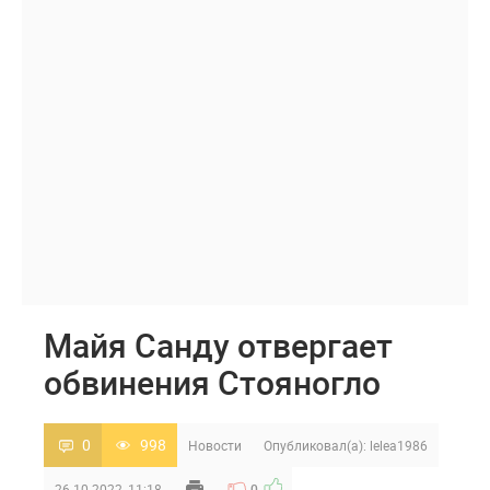
Майя Санду отвергает
обвинения Стояногло
0
998
Новости
Опубликовал(а):
lelea1986
26-10-2022, 11:18
0