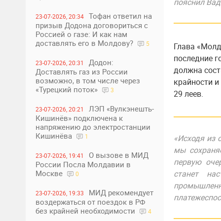
пояснил Вад
Тофан ответил на
23-07-2026, 20:34
призыв Додона договориться с
Россией о газе: И как нам
доставлять его в Молдову?
5
Глава «Молд
последние г
Додон:
23-07-2026, 20:31
должна сост
Доставлять газ из России
возможно, в том числе через
крайности и
«Турецкий поток»
3
29 леев.
ЛЭП «Вулкэнешть-
23-07-2026, 20:21
Кишинёв» подключена к
напряжению до электростанции
Кишинёва
1
«Исходя из 
мы сохраня
О вызове в МИД
23-07-2026, 19:41
первую очер
России Посла Молдавии в
станет на
Москве
0
промышленно
МИД рекомендует
23-07-2026, 19:33
платежеспос
воздержаться от поездок в РФ
без крайней необходимости
4