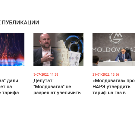
 ПУБЛИКАЦИИ
4
3-07-2022, 11:38
21-01-2022, 13:56
з” дали
Депутат:
«Молдовагаз» про
ет на
"Молдовагаз" не
НАРЭ утвердить
 тарифа
разрешат увеличить
тариф на газ в
июня
тариф до 24 леев за
размере 15,59 ле
куб