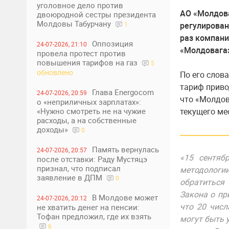
уголовное дело против
АО «Молдова
двоюродной сестры президента
Молдовы Табурчану
регулирован
1
раз компани
Оппозиция
24-07-2026, 21:10
«Молдовагаз
провела протест против
повышения тарифов на газ
5
обновлено
По его слов
тариф приво
Глава Energocom
24-07-2026, 20:59
что «Молдов
о «неприличных зарплатах»:
текущего мес
«Нужно смотреть не на чужие
расходы, а на собственные
доходы»
0
Память вернулась
24-07-2026, 20:57
«15 сентяб
после отставки: Раду Мустяцэ
признал, что подписал
методологи
заявление в ДПМ
0
обратиться
Закона о пр
В Молдове может
24-07-2026, 20:12
что 20 числ
не хватить денег на пенсии:
Тофан предложил, где их взять
могут быть 
6