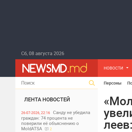
Сб, 08 августа 2026
НОВОСТИ
Персоны
П
«Мол
ЛЕНТА НОВОСТЕЙ
увел
Санду не убедила
26-07-2026, 22:16
граждан: 74 процента не
леев
поверили её объяснению о
MoldATSA
2