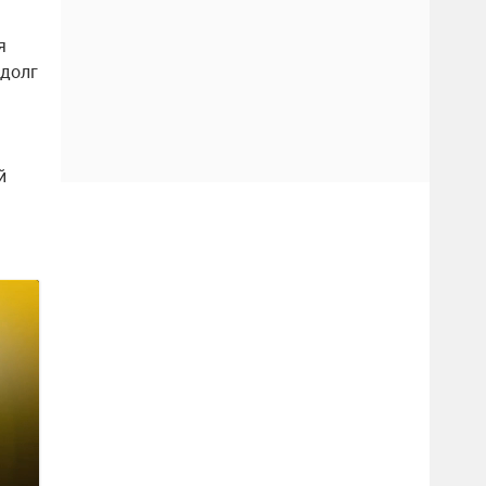
я
 долг
й