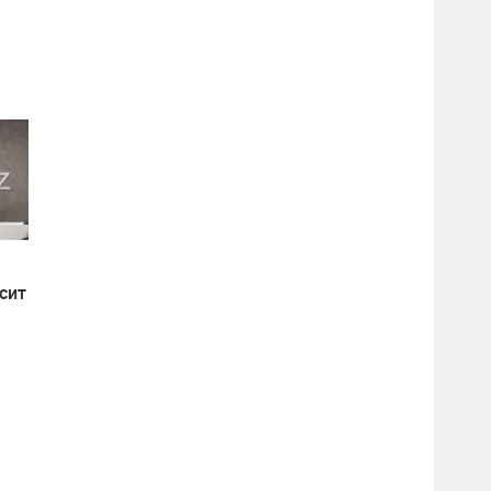
сит
ев