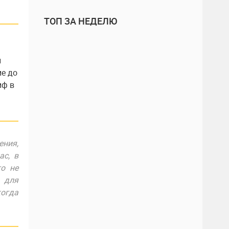
ТОП ЗА НЕДЕЛЮ
й
ие до
иф в
ения,
ас, в
то не
 для
когда