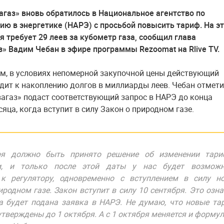
газ» вновь обратилось в Национальное агентство по
ию в энергетике (НАРЭ) с просьбой повысить тариф. На э
я требует 29 леев за кубометр газа, сообщил глава
» Вадим Чебан в эфире программы Rezoomat на Rlive TV.
ам, в условиях непомерной закупочной цены действующий
дит к накоплению долгов в миллиарды леев. Чебан отмети
агаз» подаст соответствующий запрос в НАРЭ до конца
яца, когда вступит в силу Закон о природном газе.
ря должно быть принято решение об изменении тари
и, и только после этой даты у нас будет возможн
 к регулятору, одновременно с вступлением в силу н
иродном газе. Закон вступит в силу 10 сентября. Это озна
а будет подана заявка в НАРЭ. Не думаю, что новые т
утверждены до 1 октября. А с 1 октября меняется и формул