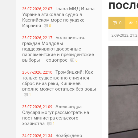
посл
Глава МИД Ирана:
26-07-2026, 22:07
Украина атаковала судно в
Каспийском море по указке
0
1
Израиля
0
2-09-2022, 21:2
Большинство
25-07-2026, 22:17
граждан Молдовы
поддерживают досрочные
парламентские и президентские
выборы — соцопрос
0
Тромбицкий: Как
25-07-2026, 22:10
только существенно снизится
сброс вниз реки, Кишинев
вполне может остаться без воды
1
Александра
25-07-2026, 21:09
Слусаря могут рассмотреть на
пост министра сельского
хозяйства
1
Возбуждено
24-07-2026, 21:34