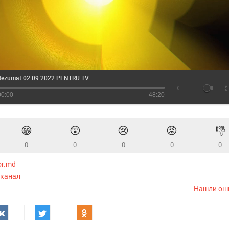
Rezumat 02 09 2022 PENTRU TV
00:00
48:20
😁
😲
😢
😡
👎
0
0
0
0
0
or.md
-канал
Нашли ош