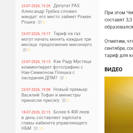
Депутат PAS
23-07-2026, 19:26
Александр Трубка сложил
При этом Че
мандат: его место займет Роман
составят 3,3
Рошка
0
образовался
Тариф на газ
23-07-2026, 19:17
могут начать менять каждые три
Отметим, чт
месяца: предложение минэнерго
сентябре, с
0
тариф для к
Как Раду Мустяца
23-07-2026, 19:15
комментирует фотографию с
ВИДЕО
Нае-Симионом Плешка с
заседания ДПМ?
1
Новый премьер
23-07-2026, 19:08
Василий Тофан и министры
принесли присягу
0
Более 6 400 леев
18-07-2026, 22:15
в день составляет зарплата
главы кабинета управляющего
НБМ
10