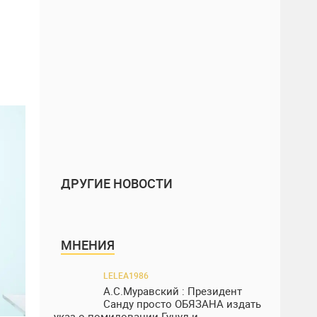
ДРУГИЕ НОВОСТИ
МНЕНИЯ
LELEA1986
А.С.Муравский : Президент
Санду просто ОБЯЗАНА издать
указ о помиловании Гуцул и