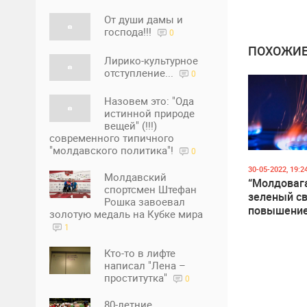
От души дамы и
господа!!!
0
ПОХОЖИЕ
Лирико-культурное
отступление...
0
Назовем это: "Ода
истинной природе
вещей" (!!!)
современного типичного
"молдавского политика"!
0
30-05-2022, 19:2
Молдавский
“Молдовага
спортсмен Штефан
зеленый св
Рошка завоевал
повышение
золотую медаль на Кубке мира
на газ с 1 
1
Кто-то в лифте
написал "Лена –
проститутка"
0
80-летние