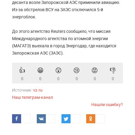
десанта возле Запорожской АЭС применили авиацию.
Из-за обстрелов ВСУ на ЗАЭС отключился 5-й
энергоблок.
До этого агентство Reuters сообщило, что миссия
Международного агентства по атомной энергии
(МАГАТЭ) выехала в город Энергодар, где находится
Запорожская АЭС (ЗАЭС).
👍
😁
😲
😢
😡
👎
0
0
0
0
0
0
Источник:
vz.ru
Наш телеграм-канал
Нашли ошибку?