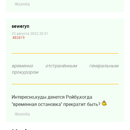
Жалоба
seweryn
25 августа 2022 20:31
#82819
временно отстранённым генеральным
прокурором
Интересно,куды денется Ройбу,когда
"временная остановка" прекратит быть?
Жалоба