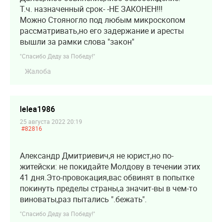
Т.ч. назначенный срок- -НЕ ЗАКОНЕН!!!
Можно Стояногло под любым микроскопом
рассматривать,но его задержание и аресты
вышли за рамки слова "закон"
"Спасибо Деду за Победу!"
Жалоба
lelea1986
25 августа 2022 20:19
#82816
Александр Дмитриевич,я не юрист,но по-
житейски: не покидайте Молдову в течении этих
41 дня.Это-провокация,вас обвинят в попытке
покинуть пределы страны,а значит-вы в чем-то
виноваты,раз пытались ".бежать".
"Спасибо Деду за Победу!"