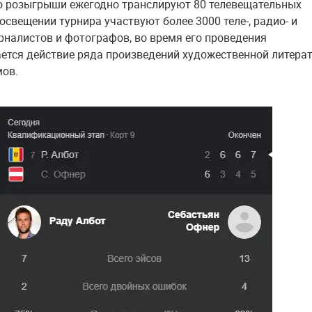
о розыгрыши ежегодно транслируют 80 телевещательных
освещении турнира участвуют более 3000 теле-, радио- и
рналистов и фотографов, во время его проведения
ется действие ряда произведений художественной литера
ов.