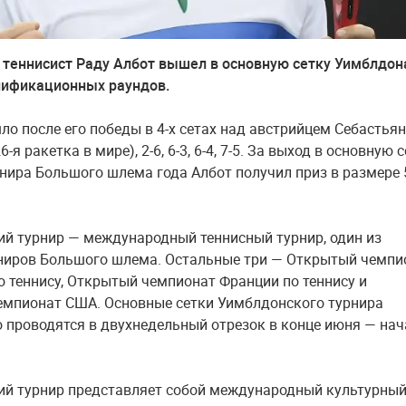
теннисист Раду Албот вышел в основную сетку Уимблдон
лификационных раундов.
ло после его победы в 4-х сетах над австрийцем Себастья
-я ракетка в мире), 2-6, 6-3, 6-4, 7-5. За выход в основную 
рнира Большого шлема года Албот получил приз в размере 
й турнир — международный теннисный турнир, один из
ниров Большого шлема. Остальные три — Открытый чемпи
о теннису, Открытый чемпионат Франции по теннису и
мпионат США. Основные сетки Уимблдонского турнира
 проводятся в двухнедельный отрезок в конце июня — нач
й турнир представляет собой международный культурны