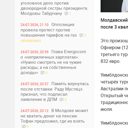
уголовное дело против
двоюродной сестры президента
Молдовы Табурчану
1
Молдавский 
Оппозиция
24-07-2026, 21:10
после 3 ква
провела протест против
повышения тарифов на газ
5
Это произош
обновлено
Офнером (126
Глава Energocom
24-07-2026, 20:59
третьего ту
о «неприличных зарплатах»:
832 евро.
«Нужно смотреть не на чужие
расходы, а на собственные
доходы»
0
Уимблдонски
четырёх тур
Память вернулась
24-07-2026, 20:57
Австралии п
после отставки: Раду Мустяцэ
признал, что подписал
Открытый че
заявление в ДПМ
0
традиционно
июля.
В Молдове может
24-07-2026, 20:12
не хватить денег на пенсии:
Тофан предложил, где их взять
Уимблдонски
6