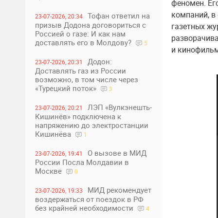
феномен. Ег
компаний, в 
Тофан ответил на
23-07-2026, 20:34
призыв Додона договориться с
газетных жу
Россией о газе: И как нам
разворачива
доставлять его в Молдову?
5
и кинофильм
Додон:
23-07-2026, 20:31
Доставлять газ из России
возможно, в том числе через
«Турецкий поток»
3
ЛЭП «Вулкэнешть-
23-07-2026, 20:21
Кишинёв» подключена к
напряжению до электростанции
Кишинёва
1
О вызове в МИД
23-07-2026, 19:41
России Посла Молдавии в
Москве
0
МИД рекомендует
23-07-2026, 19:33
воздержаться от поездок в РФ
без крайней необходимости
4