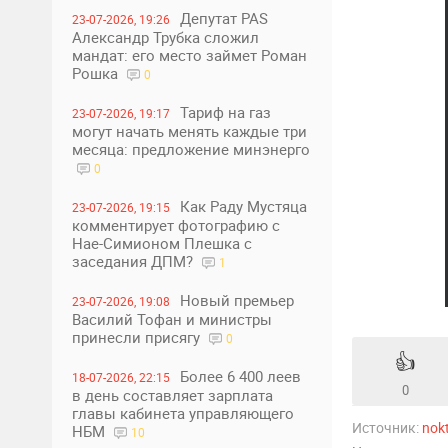
Депутат PAS
23-07-2026, 19:26
Александр Трубка сложил
мандат: его место займет Роман
Рошка
0
Тариф на газ
23-07-2026, 19:17
могут начать менять каждые три
месяца: предложение минэнерго
0
Как Раду Мустяца
23-07-2026, 19:15
комментирует фотографию с
Нае-Симионом Плешка с
заседания ДПМ?
1
Новый премьер
23-07-2026, 19:08
Василий Тофан и министры
принесли присягу
0
👍
Более 6 400 леев
18-07-2026, 22:15
0
в день составляет зарплата
главы кабинета управляющего
Источник:
nok
НБМ
10