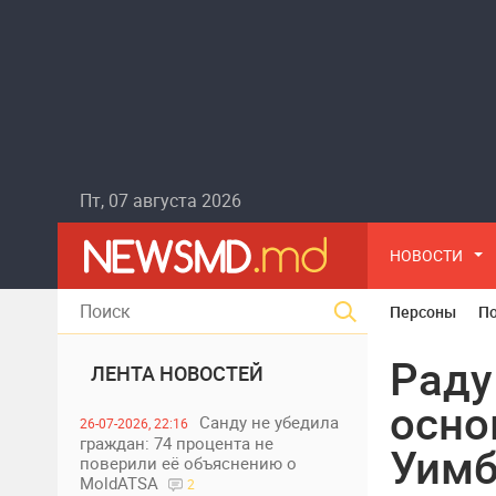
Пт, 07 августа 2026
НОВОСТИ
Персоны
П
Раду
ЛЕНТА НОВОСТЕЙ
осно
Санду не убедила
26-07-2026, 22:16
граждан: 74 процента не
Уимб
поверили её объяснению о
MoldATSA
2