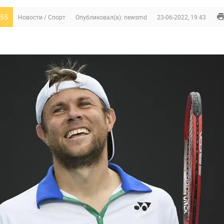
55
Новости
/
Спорт
Опубликовал(а):
newsmd
23-06-2022, 19:43