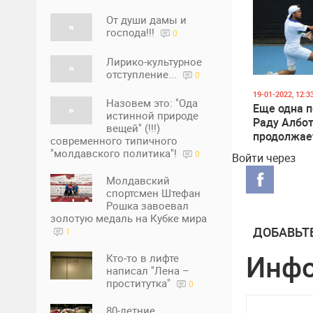
От души дамы и
господа!!!
0
Лирико-культурное
отступление...
0
19-01-2022, 12:3
Назовем это: "Ода
Еще одна п
истинной природе
Раду Албо
вещей" (!!!)
продолжае
современного типичного
выступать 
"молдавского политика"!
0
Войти через
Australian 
Молдавский
спортсмен Штефан
Рошка завоевал
золотую медаль на Кубке мира
ДОБАВЬТ
1
Инф
Кто-то в лифте
написал "Лена –
проститутка"
0
80-летние