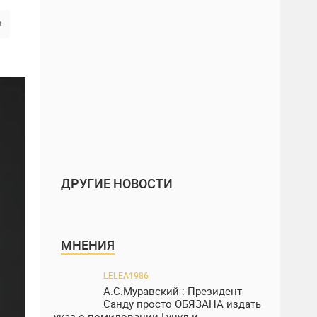
ДРУГИЕ НОВОСТИ
МНЕНИЯ
LELEA1986
А.С.Муравский : Президент
Санду просто ОБЯЗАНА издать
указ о помиловании Гуцул и