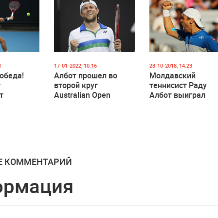
3
17-01-2022, 10:16
28-10-2018, 14:23
обеда!
Албот прошел во
Молдавский
т
второй круг
теннисист Раду
т
Australian Open
Албот выиграл
на
турнир в Китае
Open
Е КОММЕНТАРИЙ
ормация