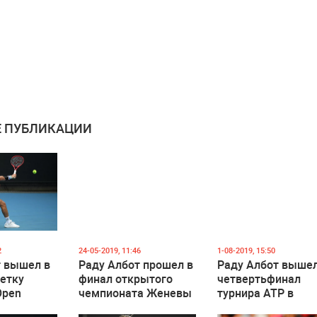
 ПУБЛИКАЦИИ
2
24-05-2019, 11:46
1-08-2019, 15:50
т вышел в
Раду Албот прошел в
Раду Албот вышел
етку
финал открытого
четвертьфинал
Open
чемпионата Женевы
турнира ATP в
по теннису
Мексике