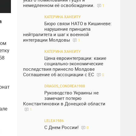
немедленном её освобождении.
1
КАТЕРИНА ХАНЕИТУ
а
Бюро связи НАТО в Кишиневе:
нарушение принципа
нейтралитета и шаг к военной
интеграции Молдовы
1
ном
сетку
КАТЕРИНА ХАНЕИТУ
58
Цена евроинтеграции: какие
социально-экономические
последствия принесло Молдове
Соглашение об ассоциации с ЕС
0
онат
DRAGOS_CONDREA1988
Руководство Украины не
замечает потерю
Константиновки в Донецкой области
але
1
LELEA1986
С Днем России!
0
й