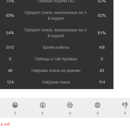
😁
😲
😢
😡
👎
0
0
0
0
0
ta.md