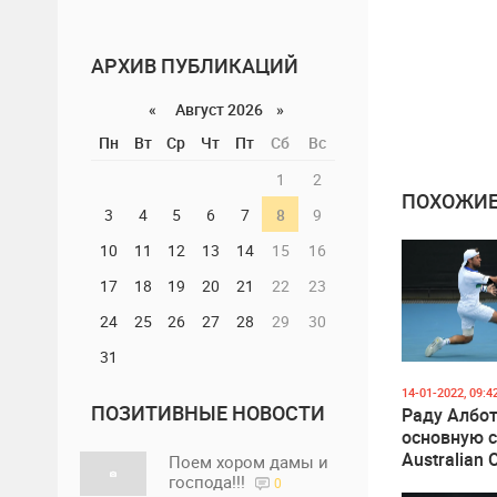
АРХИВ ПУБЛИКАЦИЙ
«
Август 2026 »
Пн
Вт
Ср
Чт
Пт
Сб
Вс
1
2
ПОХОЖИЕ
3
4
5
6
7
8
9
10
11
12
13
14
15
16
17
18
19
20
21
22
23
24
25
26
27
28
29
30
31
14-01-2022, 09:4
ПОЗИТИВНЫЕ НОВОСТИ
Раду Албо
основную с
Australian 
Поем хором дамы и
господа!!!
0