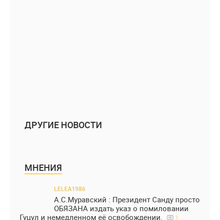
ДРУГИЕ НОВОСТИ
МНЕНИЯ
LELEA1986
А.С.Муравский : Президент Санду просто
ОБЯЗАНА издать указ о помиловании
Гуцул и немедленном её освобождении.
1