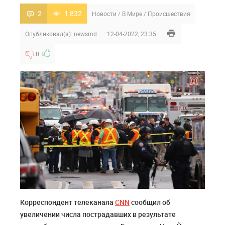
2
1 832
Новости
/
В Мире
/
Происшествия
Опубликовал(а):
newsmd
12-04-2022, 23:35
0
Корреспондент телеканала
CNN
сообщил об
увеличении числа пострадавших в результате