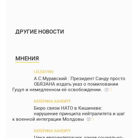
ДРУГИЕ НОВОСТИ
МНЕНИЯ
LELEA1986
А.С.Муравский : Президент Санду просто
ОБЯЗАНА издать указ о помиловании
Гуцул и немедленном её освобождении.
1
КАТЕРИНА ХАНЕИТУ
Бюро связи НАТО в Кишиневе:
нарушение принципа нейтралитета и шаг
к военной интеграции Молдовы
1
КАТЕРИНА ХАНЕИТУ
Цена евроинтеграции: какие социально-