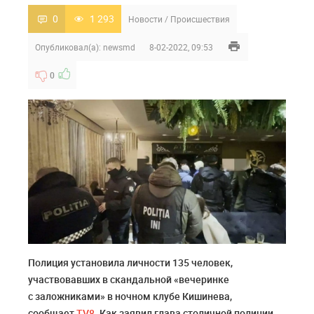
0
1 293
Новости
/
Происшествия
Опубликовал(а):
newsmd
8-02-2022, 09:53
0
Полиция установила личности 135 человек,
участвовавших в скандальной «вечеринке
с заложниками» в ночном клубе Кишинева,
сообщает
TV8
. Как заявил глава столичной полиции