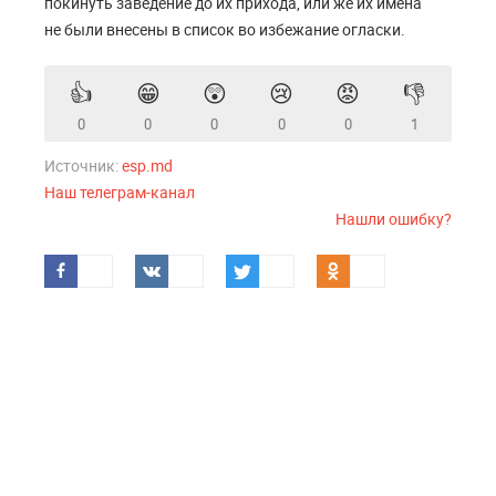
покинуть заведение до их прихода, или же их имена
не были внесены в список во избежание огласки.
👍
😁
😲
😢
😡
👎
0
0
0
0
0
1
Источник:
esp.md
Наш телеграм-канал
Нашли ошибку?