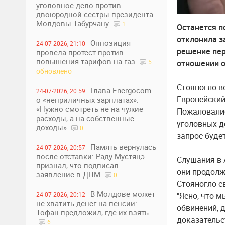
уголовное дело против
двоюродной сестры президента
Молдовы Табурчану
1
Останется п
отклонила з
Оппозиция
24-07-2026, 21:10
решение пер
провела протест против
повышения тарифов на газ
5
отношении о
обновлено
Стояногло в
Глава Energocom
24-07-2026, 20:59
Европейский
о «неприличных зарплатах»:
«Нужно смотреть не на чужие
Пожаловалис
расходы, а на собственные
уголовных д
доходы»
0
запрос будет
Память вернулась
24-07-2026, 20:57
после отставки: Раду Мустяцэ
Слушания в 
признал, что подписал
они продолж
заявление в ДПМ
0
Стояногло с
В Молдове может
24-07-2026, 20:12
"Ясно, что 
не хватить денег на пенсии:
обвинений, д
Тофан предложил, где их взять
доказательс
6