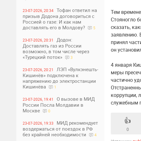
Тофан ответил на
23-07-2026, 20:34
Тем времене
призыв Додона договориться с
Стояногло б
Россией о газе: И как нам
сказать, ка
доставлять его в Молдову?
5
заявлению. Е
Додон:
23-07-2026, 20:31
принял части
Доставлять газ из России
он установил
возможно, в том числе через
«Турецкий поток»
3
4 января Ки
ЛЭП «Вулкэнешть-
23-07-2026, 20:21
меры пресеч
Кишинёв» подключена к
частично уд
напряжению до электростанции
Кишинёва
Отстраненны
1
коррупции, 
О вызове в МИД
23-07-2026, 19:41
служебным 
России Посла Молдавии в
Москве
0
👍
МИД рекомендует
23-07-2026, 19:33
воздержаться от поездок в РФ
0
без крайней необходимости
4