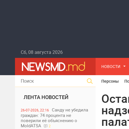
Сб, 08 августа 2026
НОВОСТИ
Персоны
П
Оста
ЛЕНТА НОВОСТЕЙ
надз
Санду не убедила
26-07-2026, 22:16
граждан: 74 процента не
пала
поверили её объяснению о
MoldATSA
2