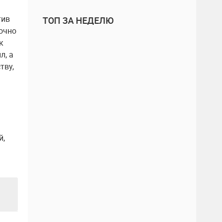
тив
ТОП ЗА НЕДЕЛЮ
точно
к
л, а
тву,
й,