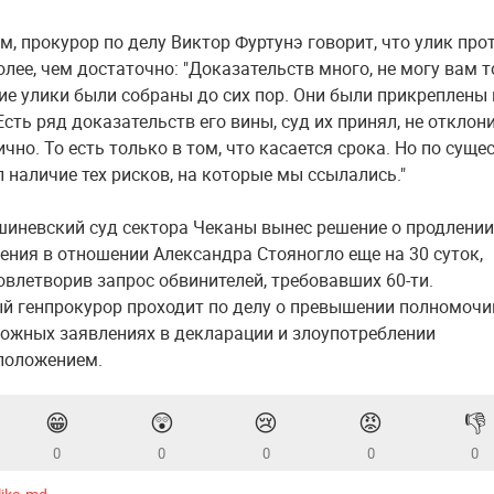
м, прокурор по делу Виктор Фуртунэ говорит, что улик про
олее, чем достаточно: "Доказательств много, не могу вам 
кие улики были собраны до сих пор. Они были прикреплены 
сть ряд доказательств его вины, суд их принял, не отклони
чно. То есть только в том, что касается срока. Но по сущес
 наличие тех рисков, на которые мы ссылались."
шиневский суд сектора Чеканы вынес решение о продлении
ения в отношении Александра Стояногло еще на 30 суток,
овлетворив запрос обвинителей, требовавших 60-ти.
й генпрокурор проходит по делу о превышении полномочи
ложных заявлениях в декларации и злоупотреблении
положением.
😁
😲
😢
😡
👎
0
0
0
0
0