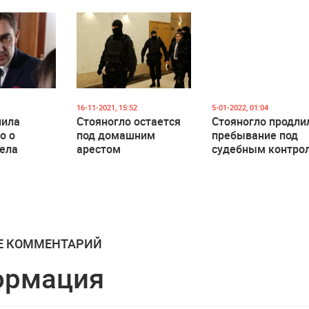
решение об
отстранении
Стояногло
16-11-2021, 15:52
5-01-2022, 01:04
нила
Стояногло остается
Стояногло продли
о о
под домашним
пребывание под
дела
арестом
судебным контро
в другой
на 30 суток
Е КОММЕНТАРИЙ
ормация