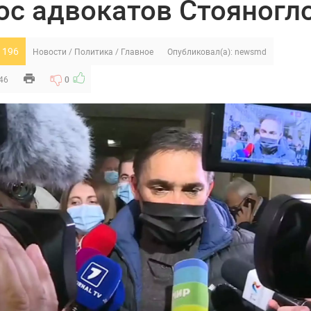
ос адвокатов Стояногл
 196
Новости
/
Политика
/
Главное
Опубликовал(а):
newsmd
:46
0