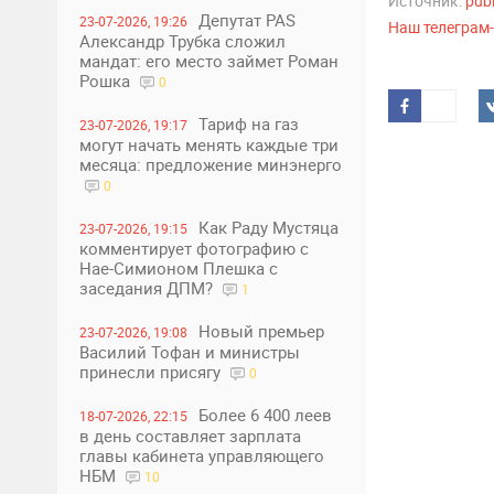
Источник:
pub
Депутат PAS
23-07-2026, 19:26
Наш телеграм
Александр Трубка сложил
мандат: его место займет Роман
Рошка
0
Тариф на газ
23-07-2026, 19:17
могут начать менять каждые три
месяца: предложение минэнерго
0
Как Раду Мустяца
23-07-2026, 19:15
комментирует фотографию с
Нае-Симионом Плешка с
заседания ДПМ?
1
Новый премьер
23-07-2026, 19:08
Василий Тофан и министры
принесли присягу
0
Более 6 400 леев
18-07-2026, 22:15
в день составляет зарплата
главы кабинета управляющего
НБМ
10