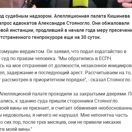
од судебным надзором. Апелляционная палата Кишинева
апрос адвокатов Александра Стояногло. Они обжаловали
вой инстанции, продлившей в начале года меру пресечени
тстраненного генпрокурора еще на 30 суток.
озмущен вердиктом. Он заявил, что подал ходатайство в
 суд по правам человека. "Мы обратились в ЕСПЧ.
ь на мое отсранение от должности, незаконное иницииро
ел, задержание и последующий арест. Рассчитываем на то,
 рассмотрен в приоритетном порядке", - сказал Стояногло.
Апелляционой палате проходили за закрытыми дверями. П
ались, к зданию суда пришли сторонники Стояногло.
воей вины не признает, и считает обвинения необоснованн
мы недовольны, я ничего не нарушал. Мне непонятна часть
о сих пор, после трех месяцев, они не привели никаких
тв моей вины."