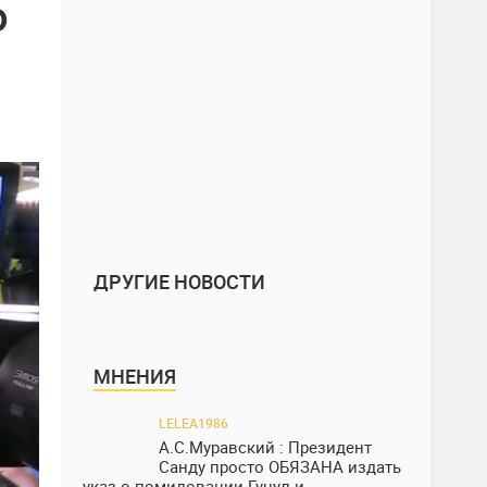
о
ДРУГИЕ НОВОСТИ
МНЕНИЯ
LELEA1986
А.С.Муравский : Президент
Санду просто ОБЯЗАНА издать
указ о помиловании Гуцул и