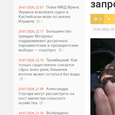
запр
Глава МИД Ирана:
26-07-2026, 22:07
Украина атаковала судно в
Каспийском море по указке
0
1
Израиля
0
13-01-2022, 19
Большинство
25-07-2026, 22:17
граждан Молдовы
поддерживают досрочные
парламентские и президентские
выборы — соцопрос
0
Тромбицкий: Как
25-07-2026, 22:10
только существенно снизится
сброс вниз реки, Кишинев
вполне может остаться без воды
1
Александра
25-07-2026, 21:09
Слусаря могут рассмотреть на
пост министра сельского
хозяйства
1
Возбуждено
24-07-2026, 21:34