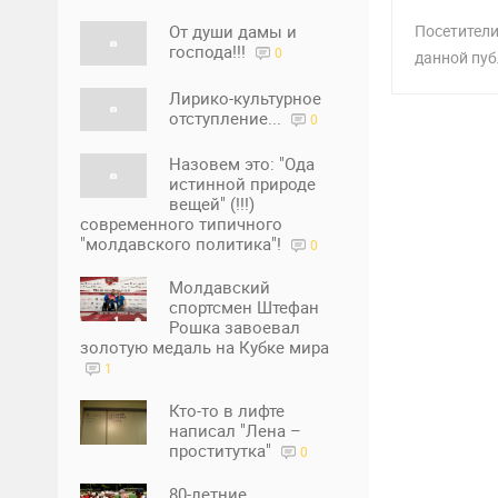
От души дамы и
Посетители
господа!!!
0
данной пуб
Лирико-культурное
отступление...
0
Назовем это: "Ода
истинной природе
вещей" (!!!)
современного типичного
"молдавского политика"!
0
Молдавский
спортсмен Штефан
Рошка завоевал
золотую медаль на Кубке мира
1
Кто-то в лифте
написал "Лена –
проститутка"
0
80-летние