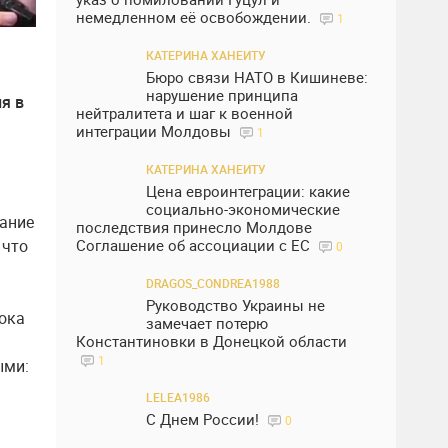
немедленном её освобождении.
1
КАТЕРИНА ХАНЕИТУ
Бюро связи НАТО в Кишиневе:
нарушение принципа
я в
нейтралитета и шаг к военной
интеграции Молдовы
1
КАТЕРИНА ХАНЕИТУ
Цена евроинтеграции: какие
социально-экономические
вание
последствия принесло Молдове
Соглашение об ассоциации с ЕС
 что
0
DRAGOS_CONDREA1988
Руководство Украины не
ока
замечает потерю
Константиновки в Донецкой области
1
ыми:
LELEA1986
С Днем России!
0