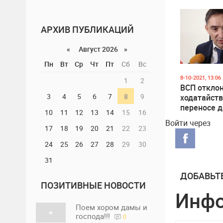
Стояногло
АРХИВ ПУБЛИКАЦИЙ
«
Август 2026 »
Пн
Вт
Ср
Чт
Пт
Сб
Вс
8-10-2021, 13:06
1
2
ВСП откло
3
4
5
6
7
8
9
ходатайств
переносе 
10
11
12
13
14
15
16
Стояногло 
Войти через
суд
17
18
19
20
21
22
23
24
25
26
27
28
29
30
31
ДОБАВЬТ
ПОЗИТИВНЫЕ НОВОСТИ
Инф
Поем хором дамы и
господа!!!
0