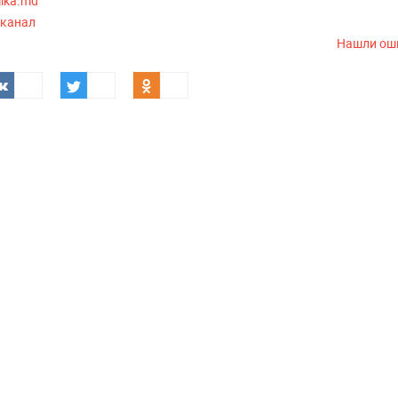
lika.md
-канал
Нашли ош