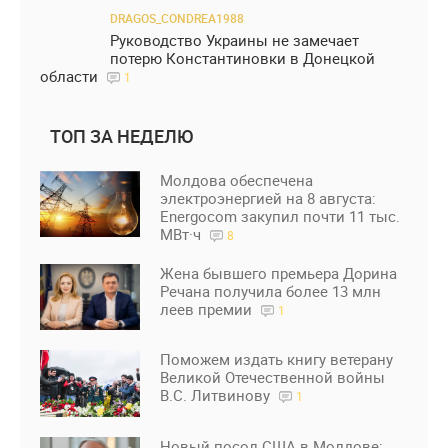
DRAGOS_CONDREA1988
Руководство Украины не замечает
потерю Константиновки в Донецкой
области
1
ТОП ЗА НЕДЕЛЮ
Молдова обеспечена
электроэнергией на 8 августа:
Energocom закупил почти 11 тыс.
МВт·ч
8
Жена бывшего премьера Дорина
Речана получила более 13 млн
леев премии
1
Поможем издать книгу ветерану
Великой Отечественной войны
В.С. Литвинову
1
Новый посол США в Молдове: