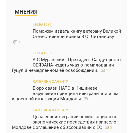
МНЕНИЯ
LELEA1986
Поможем издать книгу ветерану Великой
Отечественной войны В.С. Литвинову
1
LELEA1986
А.С.Муравский : Президент Санду просто
ОБЯЗАНА издать указ о помиловании
Гуцул и немедленном её освобождении.
1
КАТЕРИНА ХАНЕИТУ
Бюро связи НАТО в Кишиневе:
нарушение принципа нейтралитета и шаг
к военной интеграции Молдовы
1
КАТЕРИНА ХАНЕИТУ
Цена евроинтеграции: какие социально-
экономические последствия принесло
Молдове Соглашение об ассоциации с ЕС
0