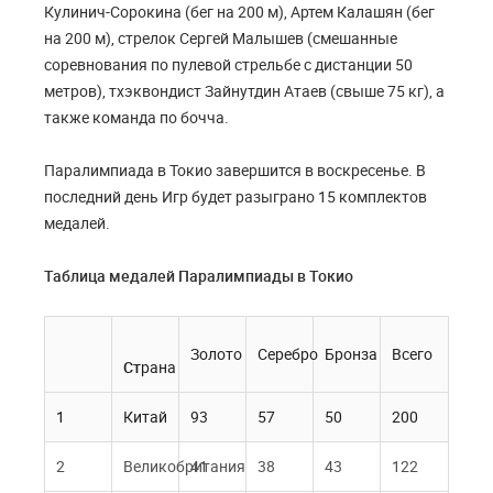
Кулинич-Сорокина (бег на 200 м), Артем Калашян (бег
на 200 м), стрелок Сергей Малышев (смешанные
соревнования по пулевой стрельбе с дистанции 50
метров), тхэквондист Зайнутдин Атаев (свыше 75 кг), а
также команда по бочча.
Паралимпиада в Токио завершится в воскресенье. В
последний день Игр будет разыграно 15 комплектов
медалей.
Таблица медалей Паралимпиады в Токио
Золото
Серебро
Бронза
Всего
Ст
рана
1
Китай
93
57
50
200
2
Великобритания
41
38
43
122