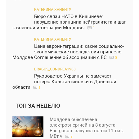
КАТЕРИНА ХАНЕИТУ
Бюро связи НАТО в Кишиневе:
нарушение принципа нейтралитета и шаг
к военной интеграции Молдовы
1
КАТЕРИНА ХАНЕИТУ
Цена евроинтеграции: какие социально-
экономические последствия принесло
Молдове Соглашение об ассоциации с ЕС
0
DRAGOS_CONDREA1988
Руководство Украины не замечает
потерю Константиновки в Донецкой
области
1
ТОП ЗА НЕДЕЛЮ
Молдова обеспечена
электроэнергией на 8 августа:
Energocom закупил почти 11 тыс.
МВт·ч
8