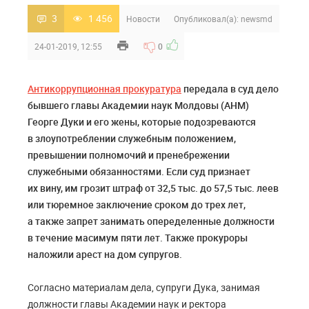
3
1 456
Новости
Опубликовал(а):
newsmd
24-01-2019, 12:55
0
Антикоррупционная прокуратура
передала в суд дело
бывшего главы Академии наук Молдовы (АНМ)
Георге Дуки и его жены, которые подозреваются
в злоупотреблении служебным положением,
превышении полномочий и пренебрежении
служебными обязанностями. Если суд признает
их вину, им грозит штраф от 32,5 тыс. до 57,5 тыс. леев
или тюремное заключение сроком до трех лет,
а также запрет занимать опеределенные должности
в течение масимум пяти лет. Также прокуроры
наложили арест на дом супругов.
Согласно материалам дела, супруги Дука, занимая
должности главы Академии наук и ректора