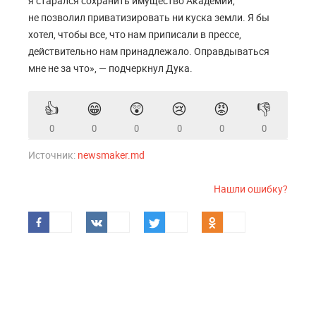
я старался сохранить имущество Академии,
не позволил приватизировать ни куска земли. Я бы
хотел, чтобы все, что нам приписали в прессе,
действительно нам принадлежало. Оправдываться
мне не за что», — подчеркнул Дука.
👍
😁
😲
😢
😡
👎
0
0
0
0
0
0
Источник:
newsmaker.md
Нашли ошибку?