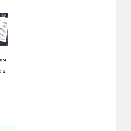
овы
ю о