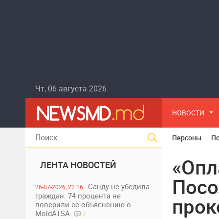
Чт, 06 августа 2026
НОВОСТИ
Персоны
П
«Опл
ЛЕНТА НОВОСТЕЙ
Посо
Санду не убедила
26-07-2026, 22:16
граждан: 74 процента не
прок
поверили её объяснению о
MoldATSA
2