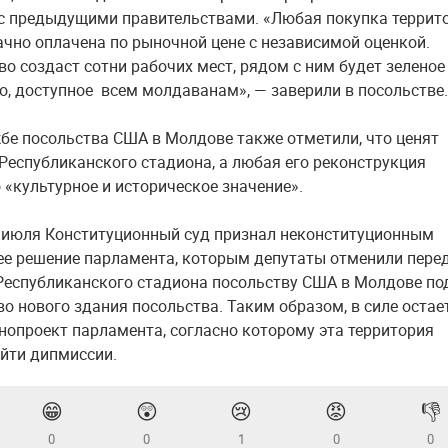
с предыдущими правительствами. «Любая покупка террит
ачно оплачена по рыночной цене с независимой оценкой.
во создаст сотни рабочих мест, рядом с ним будет зеленое
о, доступное всем молдаванам», — заверили в посольстве.
жбе посольства США в Молдове также отметили, что ценят
Республиканского стадиона, а любая его реконструкция
 «культурное и историческое значение».
 июля Конституционный суд признал неконституционным
е решение парламента, которым депутаты отменили пере
Республиканского стадиона посольству США в Молдове по
во нового здания посольства. Таким образом, в силе остае
нопроект парламента, согласно которому эта территория
йти дипмиссии.
😁
😲
😢
😡
👎
0
0
1
0
0