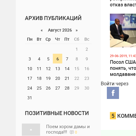
отказ влас
Молдовы п
Республик
АРХИВ ПУБЛИКАЦИЙ
стадион.
«
Август 2026 »
Пн
Вт
Ср
Чт
Пт
Сб
Вс
1
2
29-06-2019, 11:4
3
4
5
6
7
8
9
Посол США
понять, что
10
11
12
13
14
15
16
молдаване
17
18
19
20
21
22
23
строитель
Войти через
посольства
24
25
26
27
28
29
30
стадиона, 
31
посольство
будет пост
ПОЗИТИВНЫЕ НОВОСТИ
5
КОММЕ
Поем хором дамы и
господа!!!
0