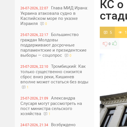
КС о
Глава МИД Ирана:
26-07-2026, 22:07
стад
Украина атаковала судно в
Каспийском море по указке
Израиля
0
5
1
Большинство
25-07-2026, 22:17
граждан Молдовы
0
поддерживают досрочные
парламентские и президентские
выборы — соцопрос
0
Тромбицкий: Как
25-07-2026, 22:10
только существенно снизится
сброс вниз реки, Кишинев
вполне может остаться без воды
1
Александра
25-07-2026, 21:09
Слусаря могут рассмотреть на
пост министра сельского
хозяйства
1
Возбуждено
24-07-2026, 21:34