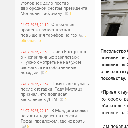
уголовное дело против
двоюродной сестры президента
Молдовы Табурчану
1
Оппозиция
24-07-2026, 21:10
провела протест против
повышения тарифов на газ
5
обновлено
Посольство 
Глава Energocom
24-07-2026, 20:59
о «неприличных зарплатах»:
посольство 
«Нужно смотреть не на чужие
посольства
расходы, а на собственные
о неконстит
доходы»
0
посольству.
Память вернулась
24-07-2026, 20:57
после отставки: Раду Мустяцэ
«Приветству
признал, что подписал
которое отр
заявление в ДПМ
0
обязательст
В Молдове может
24-07-2026, 20:12
посольства 
не хватить денег на пенсии:
Тофан предложил, где их взять
Там добавил
6