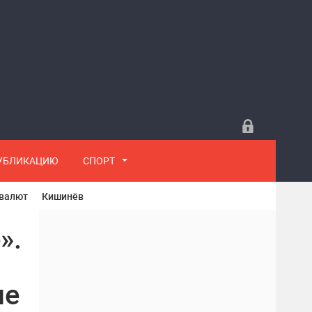
ПУБЛИКАЦИЮ
СПОРТ
 валют
Кишинёв
».
ие