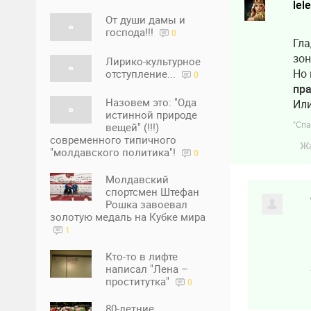
lel
От души дамы и
господа!!!
0
Гла
зон
Лирико-культурное
Но 
отступление...
0
пр
Назовем это: "Ода
Или
истинной природе
"Спа
вещей" (!!!)
современного типичного
Ж
"молдавского политика"!
0
Молдавский
спортсмен Штефан
Рошка завоевал
золотую медаль на Кубке мира
1
Кто-то в лифте
написал "Лена –
проститутка"
0
80-летние