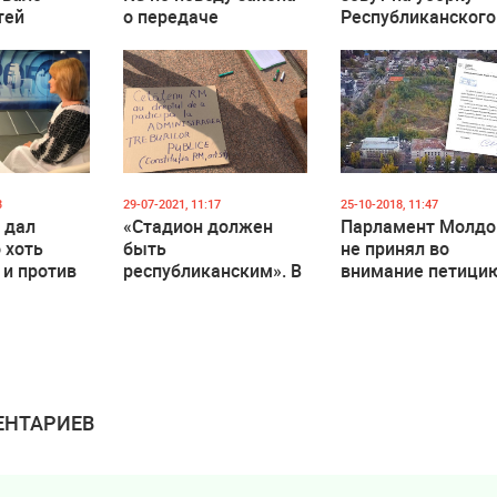
тей
о передаче
Республиканского
родать
Республиканского
стадиона
анский
стадиона посольству
США
3
29-07-2021, 11:17
25-10-2018, 11:47
 дал
«‎Стадион должен
Парламент Молд
 хоть
быть
не принял во
 и против
республиканским». В
внимание петици
ства
Кишиневе у
судьбе стадиона
 на месте
Парламента прошел
но
протест
 там
роено
НТАРИЕВ