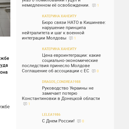
немедленном её освобождении.
1
КАТЕРИНА ХАНЕИТУ
Бюро связи НАТО в Кишиневе:
нарушение принципа
нейтралитета и шаг к военной
интеграции Молдовы
1
КАТЕРИНА ХАНЕИТУ
Цена евроинтеграции: какие
ужбе
социально-экономические
суда
последствия принесло Молдове
Соглашение об ассоциации с ЕС
0
иона
DRAGOS_CONDREA1988
Руководство Украины не
замечает потерю
Константиновки в Донецкой области
1
ужбе
LELEA1986
С Днем России!
0