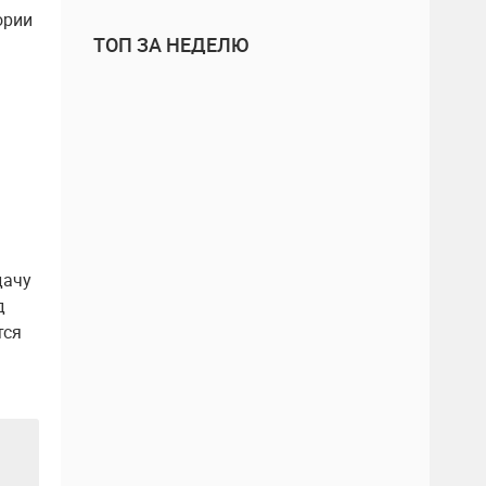
ории
ТОП ЗА НЕДЕЛЮ
дачу
д
тся