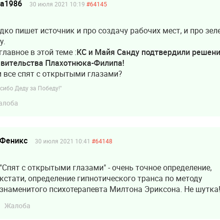
ea1986
30 июля 2021 10:19
#64145
дко пишет источник и про создачу рабочих мест, и про зе
у.
главное в этой теме :
КС и Майя Санду подтвердили решен
авительства Плахотнюка-Филипа!
 все спят с открытыми глазами?
сибо Деду за Победу!"
алоба
Феникс
30 июля 2021 10:41
#64148
"Спят с открытыми глазами" - очень точное определение,
кстати, определение гипнотического транса по методу
знаменитого психотерапевта Милтона Эриксона. Не шутка
Жалоба