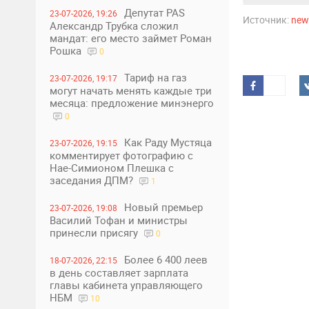
Депутат PAS
23-07-2026, 19:26
Источник:
new
Александр Трубка сложил
мандат: его место займет Роман
Рошка
0
Тариф на газ
23-07-2026, 19:17
могут начать менять каждые три
месяца: предложение минэнерго
0
Как Раду Мустяца
23-07-2026, 19:15
комментирует фотографию с
Нае-Симионом Плешка с
заседания ДПМ?
1
Новый премьер
23-07-2026, 19:08
Василий Тофан и министры
принесли присягу
0
Более 6 400 леев
18-07-2026, 22:15
в день составляет зарплата
главы кабинета управляющего
НБМ
10