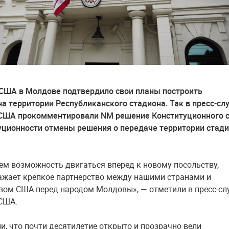
США в Молдове подтвердило свои планы построить
на территории Республиканского стадиона. Так в пресс-сл
 США прокомментировали NM решение Конституционного 
уционности отмены решения о передаче территории стад
ем возможность двигаться вперед к новому посольству,
ажает крепкое партнерство между нашими странами и
вом США перед народом Молдовы», — отметили в пресс-сл
США.
и, что почти десятилетие открыто и прозрачно вели