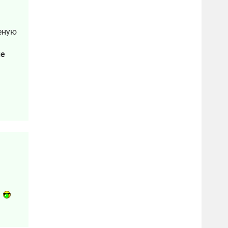
леную
ие
!