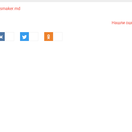
smaker.md
Нашли ош