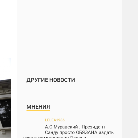
ДРУГИЕ НОВОСТИ
МНЕНИЯ
LELEA1986
А.С.Муравский : Президент
Санду просто ОБЯЗАНА издать
указ о помиловании Гуцул и