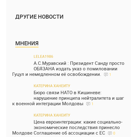
ДРУГИЕ НОВОСТИ
МНЕНИЯ
LELEA1986
А.С.Муравский : Президент Санду просто
ОБЯЗАНА издать указ о помиловании
Гуцул и немедленном её освобождении.
1
КАТЕРИНА ХАНЕИТУ
Бюро связи НАТО в Кишиневе:
нарушение принципа нейтралитета и шаг
к военной интеграции Молдовы
1
КАТЕРИНА ХАНЕИТУ
Цена евроинтеграции: какие социально-
экономические последствия принесло
Молдове Соглашение об ассоциации с ЕС
0