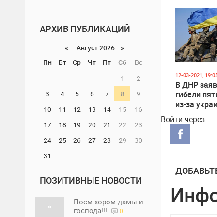
Газа
АРХИВ ПУБЛИКАЦИЙ
«
Август 2026 »
Пн
Вт
Ср
Чт
Пт
Сб
Вс
12-03-2021, 19:0
1
2
В ДНР заяв
3
4
5
6
7
8
9
гибели пят
из-за укра
10
11
12
13
14
15
16
обстрелов
Войти через
17
18
19
20
21
22
23
24
25
26
27
28
29
30
31
ДОБАВЬТ
ПОЗИТИВНЫЕ НОВОСТИ
Инф
Поем хором дамы и
господа!!!
0