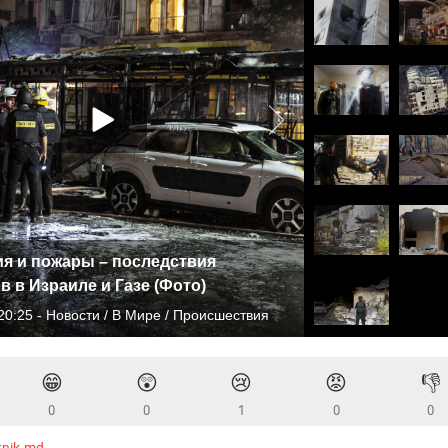
я и пожары – последствия
в в Израиле и Газе (Фото)
20:25 - Новости / В Мире / Происшествия
😁
😲
😢
😡
👎
0
0
1
0
0
tnik.md