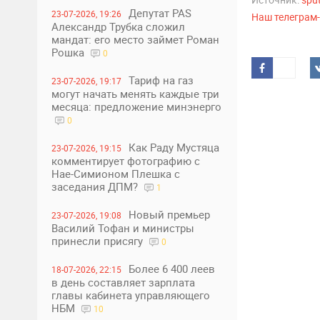
Депутат PAS
23-07-2026, 19:26
Наш телеграм
Александр Трубка сложил
мандат: его место займет Роман
Рошка
0
Тариф на газ
23-07-2026, 19:17
могут начать менять каждые три
месяца: предложение минэнерго
0
Как Раду Мустяца
23-07-2026, 19:15
комментирует фотографию с
Нае-Симионом Плешка с
заседания ДПМ?
1
Новый премьер
23-07-2026, 19:08
Василий Тофан и министры
принесли присягу
0
Более 6 400 леев
18-07-2026, 22:15
в день составляет зарплата
главы кабинета управляющего
НБМ
10