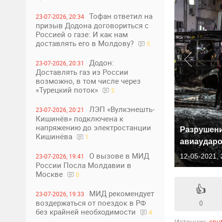
Тофан ответил на
23-07-2026, 20:34
призыв Додона договориться с
Россией о газе: И как нам
доставлять его в Молдову?
5
Додон:
23-07-2026, 20:31
Доставлять газ из России
возможно, в том числе через
«Турецкий поток»
3
ЛЭП «Вулкэнешть-
23-07-2026, 20:21
Кишинёв» подключена к
напряжению до электростанции
Разрушени
Кишинёва
1
авиаударо
О вызове в МИД
23-07-2026, 19:41
12-05-2021, 
России Посла Молдавии в
Москве
0
👍
МИД рекомендует
23-07-2026, 19:33
воздержаться от поездок в РФ
0
без крайней необходимости
4
Источник:
spu