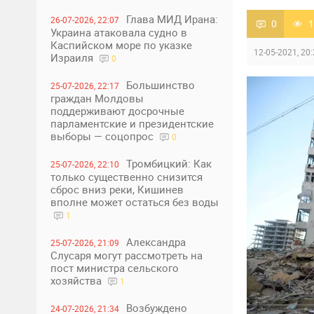
Глава МИД Ирана:
26-07-2026, 22:07
0
1
Украина атаковала судно в
Каспийском море по указке
12-05-2021, 20
Израиля
0
Большинство
25-07-2026, 22:17
граждан Молдовы
поддерживают досрочные
парламентские и президентские
выборы — соцопрос
0
Тромбицкий: Как
25-07-2026, 22:10
только существенно снизится
сброс вниз реки, Кишинев
вполне может остаться без воды
1
Александра
25-07-2026, 21:09
Слусаря могут рассмотреть на
пост министра сельского
хозяйства
1
Возбуждено
24-07-2026, 21:34