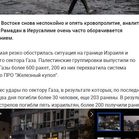
Востоке снова неспокойно и опять кровопролитие, анали
о Рамадан в Иерусалиме очень часто оборачивается
янием.
мая резко обострилась ситуация на границе Израиля и
го сектора Газа. Палестинские группировки выпустили по
азы более 600 ракет, 200 из них перехватила система
о ПРО "Железный купол".
с удары по сектору Газа, в результате которых, по послед
ва дня погибли более 30 человек, еще 203 ранены. В резул
стрелов погибли пять израильтян, более 200 получили ране