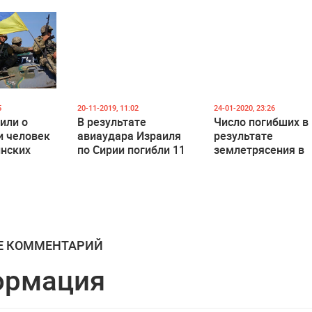
ночным обстрела
из сектора Газа
5
20-11-2019, 11:02
24-01-2020, 23:26
или о
В результате
Число погибших в
и человек
авиаудара Израиля
результате
инских
по Сирии погибли 11
землетрясения в
человек, в том числе
Турции увеличило
иностранцы
до 14
Е КОММЕНТАРИЙ
ормация