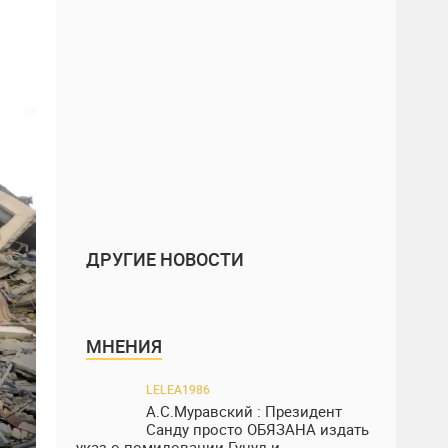
ДРУГИЕ НОВОСТИ
МНЕНИЯ
LELEA1986
А.С.Муравский : Президент
Санду просто ОБЯЗАНА издать
указ о помиловании Гуцул и