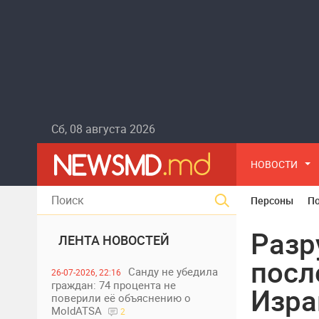
Сб, 08 августа 2026
НОВОСТИ
Персоны
П
Разр
ЛЕНТА НОВОСТЕЙ
посл
Санду не убедила
26-07-2026, 22:16
граждан: 74 процента не
Изра
поверили её объяснению о
MoldATSA
2