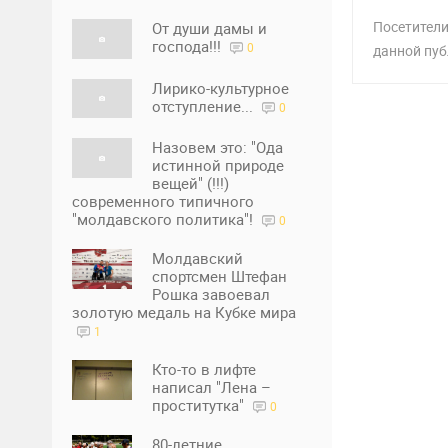
Посетители
От души дамы и
господа!!!
0
данной пуб
Лирико-культурное
отступление...
0
Назовем это: "Ода
истинной природе
вещей" (!!!)
современного типичного
"молдавского политика"!
0
Молдавский
спортсмен Штефан
Рошка завоевал
золотую медаль на Кубке мира
1
Кто-то в лифте
написал "Лена –
проститутка"
0
80-летние