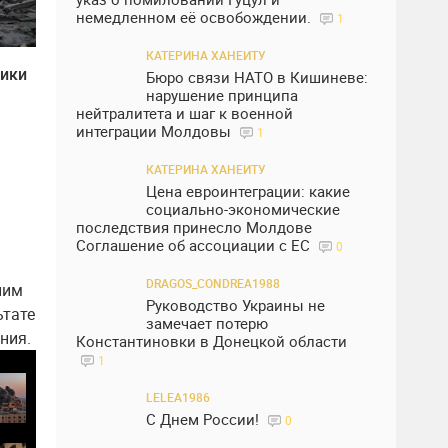
немедленном её освобождении.
1
КАТЕРИНА ХАНЕИТУ
тики
Бюро связи НАТО в Кишиневе:
нарушение принципа
нейтралитета и шаг к военной
интеграции Молдовы
1
КАТЕРИНА ХАНЕИТУ
Цена евроинтеграции: какие
социально-экономические
последствия принесло Молдове
Соглашение об ассоциации с ЕС
0
DRAGOS_CONDREA1988
ним
Руководство Украины не
ьтате
замечает потерю
ния.
Константиновки в Донецкой области
1
LELEA1986
С Днем России!
0