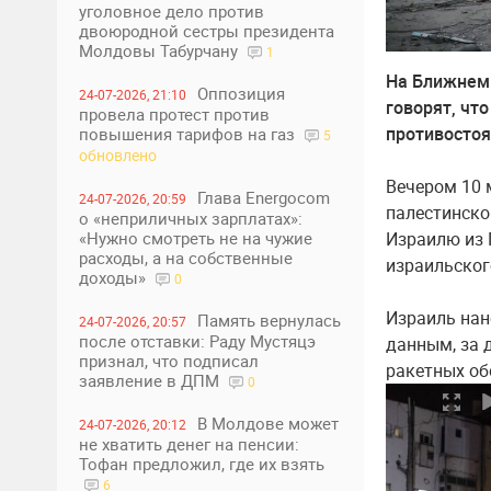
уголовное дело против
двоюродной сестры президента
Молдовы Табурчану
1
На Ближнем 
Оппозиция
24-07-2026, 21:10
говорят, чт
провела протест против
противосто
повышения тарифов на газ
5
обновлено
Вечером 10 
Глава Energocom
24-07-2026, 20:59
палестинско
о «неприличных зарплатах»:
«Нужно смотреть не на чужие
Израилю из Г
расходы, а на собственные
израильског
доходы»
0
Израиль нане
Память вернулась
24-07-2026, 20:57
после отставки: Раду Мустяцэ
данным, за д
признал, что подписал
ракетных об
заявление в ДПМ
0
В Молдове может
24-07-2026, 20:12
не хватить денег на пенсии:
Тофан предложил, где их взять
6