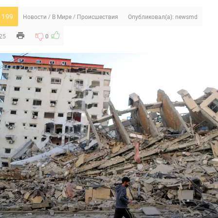
 199
Новости
/
В Мире
/
Происшествия
Опубликовал(а):
newsmd
:25
0