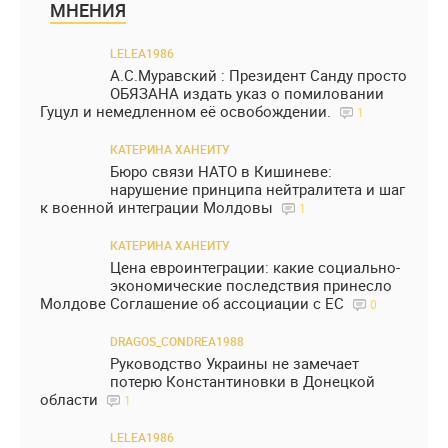
МНЕНИЯ
LELEA1986
А.С.Муравский : Президент Санду просто
ОБЯЗАНА издать указ о помиловании
Гуцул и немедленном её освобождении.
1
КАТЕРИНА ХАНЕИТУ
Бюро связи НАТО в Кишиневе:
нарушение принципа нейтралитета и шаг
к военной интеграции Молдовы
1
КАТЕРИНА ХАНЕИТУ
Цена евроинтеграции: какие социально-
экономические последствия принесло
Молдове Соглашение об ассоциации с ЕС
0
DRAGOS_CONDREA1988
Руководство Украины не замечает
потерю Константиновки в Донецкой
области
1
LELEA1986