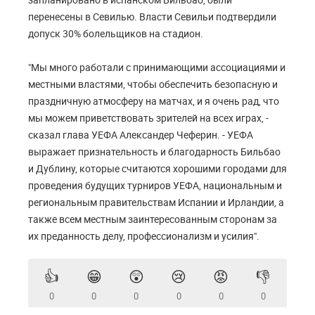
перенесены в Севилью. Власти Севильи подтвердили
допуск 30% болельщиков на стадион.
"Мы много работали с принимающими ассоциациями и
местными властями, чтобы обеспечить безопасную и
праздничную атмосферу на матчах, и я очень рад, что
мы можем приветствовать зрителей на всех играх, -
сказал глава УЕФА Александер Чеферин. - УЕФА
выражает признательность и благодарность Бильбао
и Дублину, которые считаются хорошими городами для
проведения будущих турниров УЕФА, национальным и
региональным правительствам Испании и Ирландии, а
также всем местным заинтересованным сторонам за
их преданность делу, профессионализм и усилия".
👍
😁
😲
😢
😡
👎
0
0
0
0
0
0