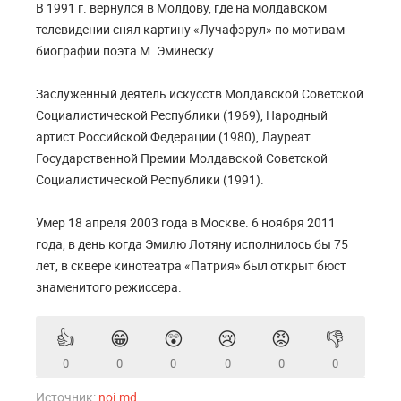
В 1991 г. вернулся в Молдову, где на молдавском
телевидении снял картину «Лучафэрул» по мотивам
биографии поэта М. Эминеску.
Заслуженный деятель искусств Молдавской Советской
Социалистической Республики (1969), Народный
артист Российской Федерации (1980), Лауреат
Государственной Премии Молдавской Советской
Социалистической Республики (1991).
Умер 18 апреля 2003 года в Москве. 6 ноября 2011
года, в день когда Эмилю Лотяну исполнилось бы 75
лет, в сквере кинотеатра «Патрия» был открыт бюст
знаменитого режиссера.
👍
😁
😲
😢
😡
👎
0
0
0
0
0
0
Источник:
noi.md