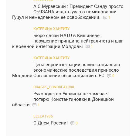
А.С.Муравский : Президент Санду просто
ОБЯЗАНА издать указ о помиловании
Гуцул и немедленном её освобождении.
1
КАТЕРИНА ХАНЕИТУ
Бюро связи НАТО в Кишиневе:
нарушение принципа нейтралитета и шаг
к военной интеграции Молдовы
1
КАТЕРИНА ХАНЕИТУ
Цена евроинтеграции: какие социально-
экономические последствия принесло
Молдове Соглашение об ассоциации с ЕС
0
DRAGOS_CONDREA1988
Руководство Украины не замечает
потерю Константиновки в Донецкой
области
1
LELEA1986
С Днем России!
0