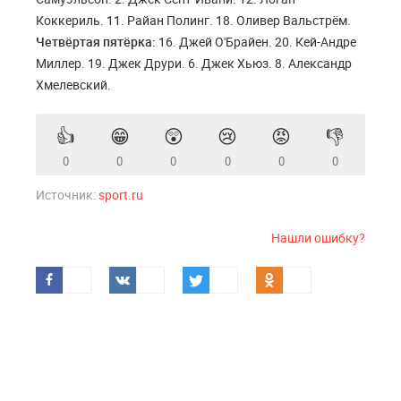
Коккериль. 11. Райан Полинг. 18. Оливер Вальстрём.
Четвёртая пятёрка:
16. Джей О'Брайен. 20. Кей-Андре
Миллер. 19. Джек Друри. 6. Джек Хьюз. 8. Александр
Хмелевский.
👍
😁
😲
😢
😡
👎
0
0
0
0
0
0
Источник:
sport.ru
Нашли ошибку?