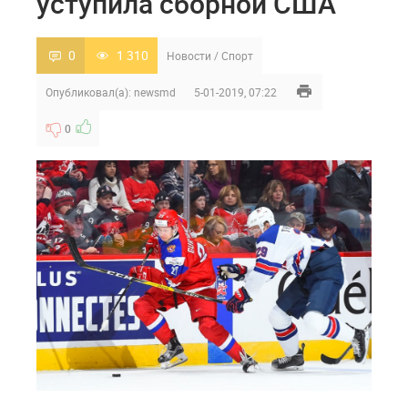
уступила сборной США
0
1 310
Новости
/
Спорт
Опубликовал(а):
newsmd
5-01-2019, 07:22
0