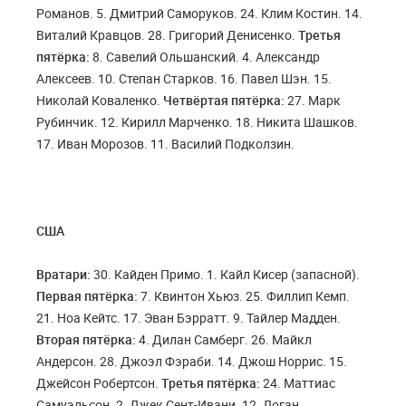
Романов. 5. Дмитрий Саморуков. 24. Клим Костин. 14.
Виталий Кравцов. 28. Григорий Денисенко.
Третья
пятёрка:
8. Савелий Ольшанский. 4. Александр
Алексеев. 10. Степан Старков. 16. Павел Шэн. 15.
Николай Коваленко.
Четвёртая пятёрка:
27. Марк
Рубинчик. 12. Кирилл Марченко. 18. Никита Шашков.
17. Иван Морозов. 11. Василий Подколзин.
США
Вратари:
30. Кайден Примо. 1. Кайл Кисер (запасной).
Первая пятёрка:
7. Квинтон Хьюз. 25. Филлип Кемп.
21. Ноа Кейтс. 17. Эван Бэрратт. 9. Тайлер Мадден.
Вторая пятёрка:
4. Дилан Самберг. 26. Майкл
Андерсон. 28. Джоэл Фэраби. 14. Джош Норрис. 15.
Джейсон Робертсон.
Третья пятёрка:
24. Маттиас
Самуэльсон. 2. Джек Сент-Ивани. 12. Логан