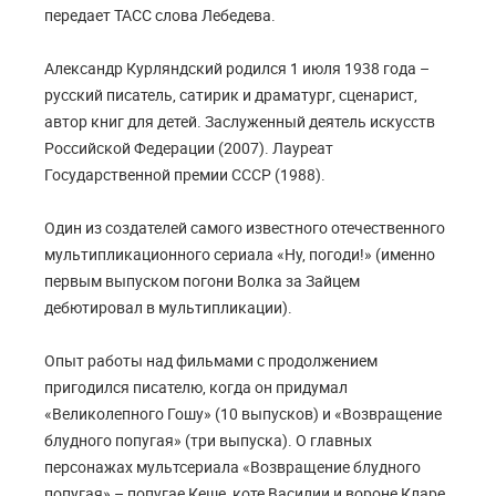
передает ТАСС слова Лебедева.
Александр Курляндский родился 1 июля 1938 года –
русский писатель, сатирик и драматург, сценарист,
автор книг для детей. Заслуженный деятель искусств
Российской Федерации (2007). Лауреат
Государственной премии СССР (1988).
Один из создателей самого известного отечественного
мультипликационного сериала «Ну, погоди!» (именно
первым выпуском погони Волка за Зайцем
дебютировал в мультипликации).
Опыт работы над фильмами с продолжением
пригодился писателю, когда он придумал
«Великолепного Гошу» (10 выпусков) и «Возвращение
блудного попугая» (три выпуска). О главных
персонажах мультсериала «Возвращение блудного
попугая» – попугае Кеше, коте Василии и вороне Кларе,