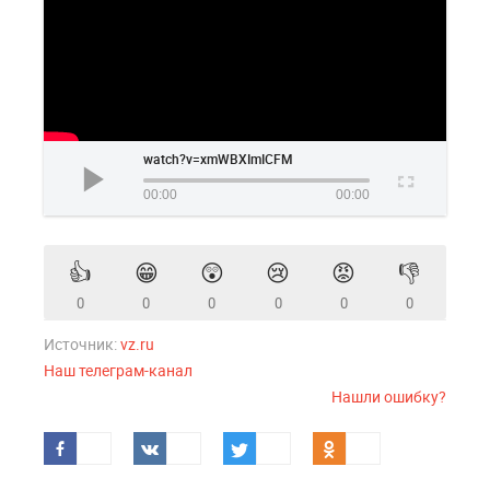
watch?v=xmWBXImICFM
00:00
00:00
👍
😁
😲
😢
😡
👎
0
0
0
0
0
0
Источник:
vz.ru
Наш телеграм-канал
Нашли ошибку?