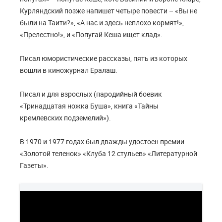
Курляндский позже напишет четыре повести – «Вы не
были на Таити?», «А нас и здесь неплохо кормят!»,
«Прелестно!», и «Попугай Кеша ищет клад».
Писал юмористические рассказы, пять из которых
вошли в киножурнал Ералаш.
Писал и для взрослых (пародийный боевик
«Тринадцатая ножка Буша», книга «Тайны
кремлевских подземелий»).
В 1970 и 1977 годах был дважды удостоен премии
«Золотой теленок» «Клуба 12 стульев» «Литературной
Газеты».