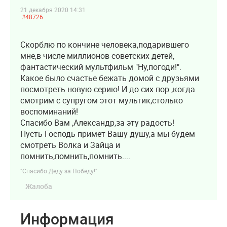
21 декабря 2020 14:31
#48726
Скорблю по кончине человека,подарившего
мне,в числе миллионов советских детей,
фантастический мультфильм "Ну,погоди!".
Какое было счастье бежать домой с друзьями
посмотреть новую серию! И до сих пор ,когда
смотрим с супругом этот мультик,столько
воспоминаний!
Спасибо Вам ,Александр,за эту радость!
Пусть Господь примет Вашу душу,а мы будем
смотреть Волка и Зайца и
помнить,помнить,помнить....
"Спасибо Деду за Победу!"
Жалоба
Информация