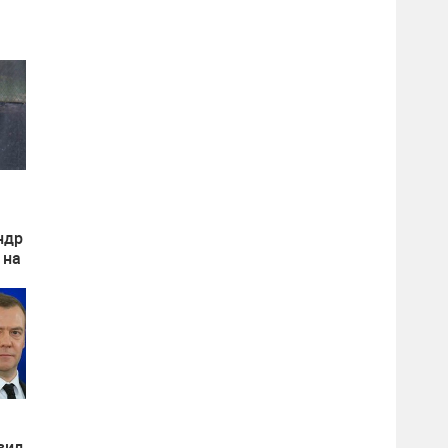
ндр
 на
ире
вил