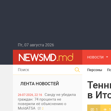
Пт, 07 августа 2026
НОВОСТИ
Персоны
П
Тенн
ЛЕНТА НОВОСТЕЙ
в Ит
Санду не убедила
26-07-2026, 22:16
граждан: 74 процента не
поверили её объяснению о
MoldATSA
2
1
1