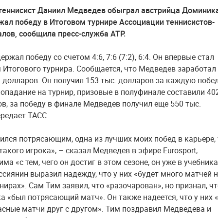
теннисист Даниил Медведев обыграл австрийца Доминик
жал победу в Итоговом турнире Ассоциации теннисистов-
лов, сообщила пресс-служба АТР.
ржал победу со счетом 4:6, 7:6 (7:2), 6:4. Он впервые стал
 Итогового турнира. Сообщается, что Медведев заработал
. долларов. Он получил 153 тыс. долларов за каждую побед
 попадание на турнир, призовые в полуфинале составили 40
ов, за победу в финале Медведев получил еще 550 тыс.
ередает ТАСС.
ился потрясающим, одна из лучших моих побед в карьере,
такого игрока», – сказал Медведев в эфире Eurosport,
ма «с тем, чего он достиг в этом сезоне, он уже в учебника
оссиянин выразил надежду, что у них «будет много матчей 
ирах». Сам Тим заявил, что «разочарован», но признал, чт
ка «был потрясающий матч». Он также надеется, что у них 
асные матчи друг с другом». Тим поздравил Медведева и