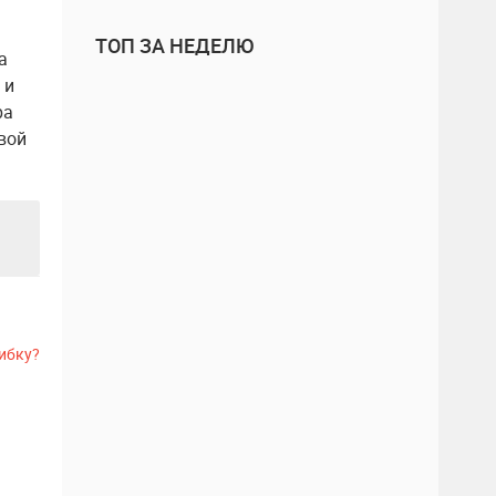
ТОП ЗА НЕДЕЛЮ
а
 и
ра
вой
ибку?