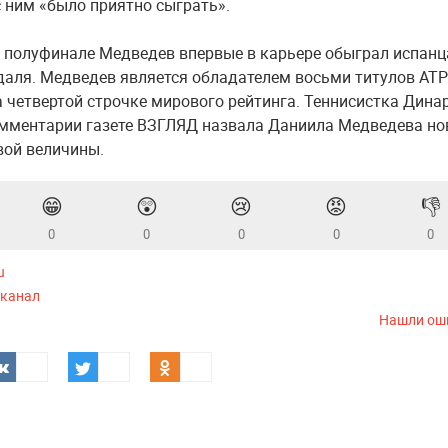
с ним «было приятно сыграть».
 полуфинале Медведев впервые в карьере обыграл испанц
аля. Медведев является обладателем восьми титулов АТР
а четвертой строчке мирового рейтинга. Теннисистка Дина
мментарии газете ВЗГЛЯД назвала Даниила Медведева но
вой величины.
😁
😲
😢
😡
👎
0
0
0
0
0
u
-канал
Нашли ош