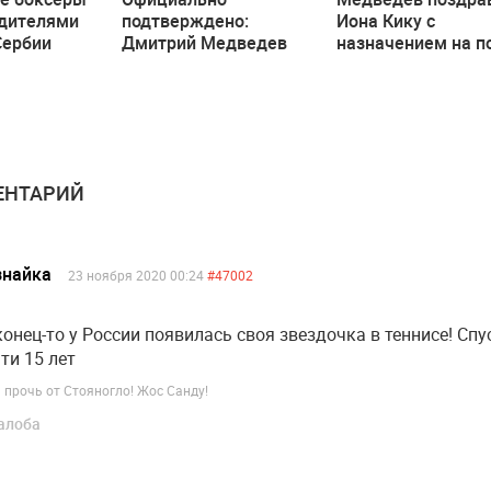
едителями
подтверждено:
Иона Кику с
Сербии
Дмитрий Медведев
назначением на п
скоро посетит
премьера Молдо
Молдову
НТАРИЙ
знайка
23 ноября 2020 00:24
#47002
онец-то у России появилась своя звездочка в теннисе! Спу
ти 15 лет
 прочь от Стояногло! Жос Санду!
алоба