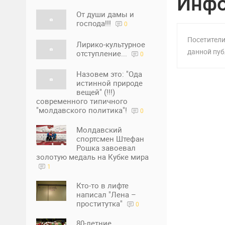
Инф
От души дамы и
господа!!!
0
Посетители
Лирико-культурное
данной пуб
отступление...
0
Назовем это: "Ода
истинной природе
вещей" (!!!)
современного типичного
"молдавского политика"!
0
Молдавский
спортсмен Штефан
Рошка завоевал
золотую медаль на Кубке мира
1
Кто-то в лифте
написал "Лена –
проститутка"
0
80-летние