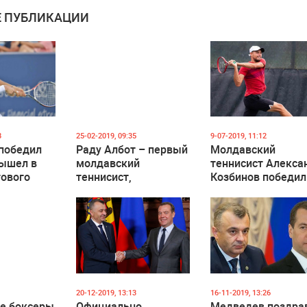
 ПУБЛИКАЦИИ
8
25-02-2019, 09:35
9-07-2019, 11:12
победил
Раду Албот – первый
Молдавский
вышел в
молдавский
теннисист Алекса
гового
теннисист,
Козбинов победил
TP
выигравший титул
престижном турн
ATP
М15 в Питсбурге
20-12-2019, 13:13
16-11-2019, 13:26
е боксеры
Официально
Медведев поздра