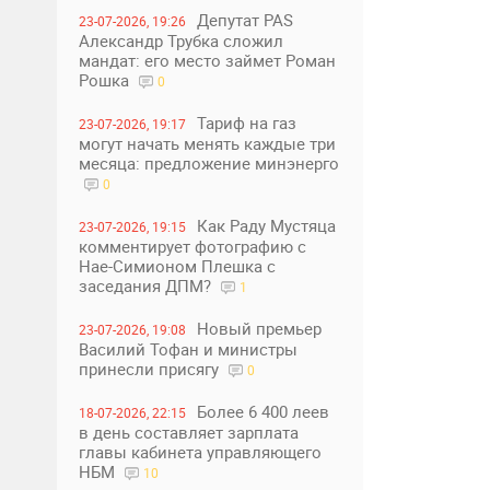
Депутат PAS
23-07-2026, 19:26
Александр Трубка сложил
мандат: его место займет Роман
Рошка
0
Тариф на газ
23-07-2026, 19:17
могут начать менять каждые три
месяца: предложение минэнерго
0
Как Раду Мустяца
23-07-2026, 19:15
комментирует фотографию с
Нае-Симионом Плешка с
заседания ДПМ?
1
Новый премьер
23-07-2026, 19:08
Василий Тофан и министры
принесли присягу
0
Более 6 400 леев
18-07-2026, 22:15
в день составляет зарплата
главы кабинета управляющего
НБМ
10