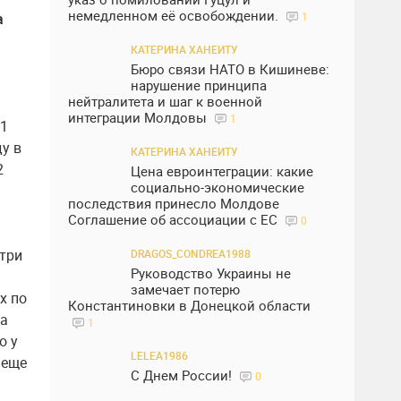
немедленном её освобождении.
а
1
КАТЕРИНА ХАНЕИТУ
Бюро связи НАТО в Кишиневе:
нарушение принципа
нейтралитета и шаг к военной
интеграции Молдовы
1
 1
у в
КАТЕРИНА ХАНЕИТУ
2
Цена евроинтеграции: какие
социально-экономические
последствия принесло Молдове
Соглашение об ассоциации с ЕС
0
 три
DRAGOS_CONDREA1988
Руководство Украины не
замечает потерю
х по
Константиновки в Донецкой области
на
1
о у
LELEA1986
«еще
С Днем России!
0