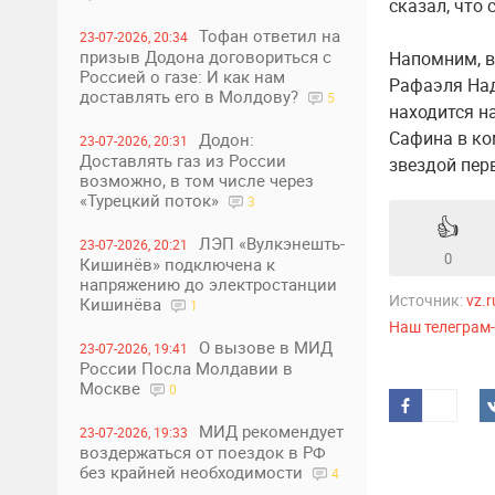
сказал, что 
Тофан ответил на
23-07-2026, 20:34
призыв Додона договориться с
Напомним, в
Россией о газе: И как нам
Рафаэля Над
доставлять его в Молдову?
5
находится н
Сафина в ко
Додон:
23-07-2026, 20:31
Доставлять газ из России
звездой пер
возможно, в том числе через
«Турецкий поток»
3
👍
ЛЭП «Вулкэнешть-
23-07-2026, 20:21
0
Кишинёв» подключена к
напряжению до электростанции
Источник:
vz.r
Кишинёва
1
Наш телеграм
О вызове в МИД
23-07-2026, 19:41
России Посла Молдавии в
Москве
0
МИД рекомендует
23-07-2026, 19:33
воздержаться от поездок в РФ
без крайней необходимости
4