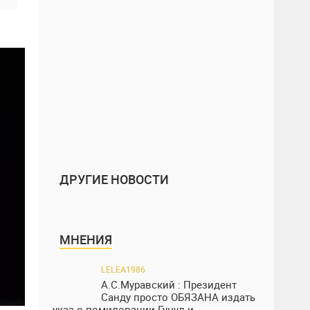
ДРУГИЕ НОВОСТИ
МНЕНИЯ
LELEA1986
А.С.Муравский : Президент
Санду просто ОБЯЗАНА издать
указ о помиловании Гуцул и