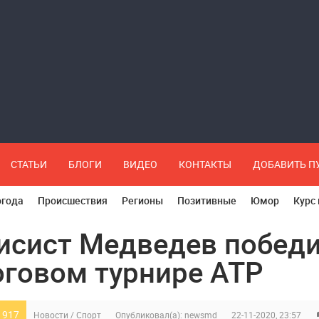
СТАТЬИ
БЛОГИ
ВИДЕО
КОНТАКТЫ
ДОБАВИТЬ 
огода
Происшествия
Регионы
Позитивные
Юмор
Курс
исист Медведев побед
оговом турнире ATP
 917
Новости
/
Спорт
Опубликовал(а):
newsmd
22-11-2020, 23:57