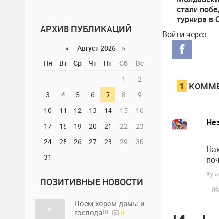
стали поб
турнира в 
АРХИВ ПУБЛИКАЦИЙ
Войти через
«
Август 2026 »
Пн
Вт
Ср
Чт
Пт
Сб
Вс
1
2
1
КОММЕ
3
4
5
6
7
8
9
10
11
12
13
14
15
16
Не
17
18
19
20
21
22
23
24
25
26
27
28
29
30
Нак
31
поч
Руки
ПОЗИТИВНЫЕ НОВОСТИ
Ж
Поем хором дамы и
господа!!!
0