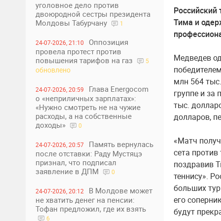
уголовное дело против
Российский 
двоюродной сестры президента
Тима и одер
Молдовы Табурчану
1
профессиона
Оппозиция
24-07-2026, 21:10
провела протест против
Медведев оде
повышения тарифов на газ
5
победителем
обновлено
млн 564 тыс
Глава Energocom
24-07-2026, 20:59
группе и за
о «неприличных зарплатах»:
тыс. доллар
«Нужно смотреть не на чужие
расходы, а на собственные
долларов, п
доходы»
0
«Матч получ
Память вернулась
24-07-2026, 20:57
сета против 
после отставки: Раду Мустяцэ
признал, что подписал
поздравив Ти
заявление в ДПМ
0
теннису». Р
больших турн
В Молдове может
24-07-2026, 20:12
его соперни
не хватить денег на пенсии:
Тофан предложил, где их взять
будут прекр
6