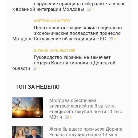
нарушение принципа нейтралитета и шаг
к военной интеграции Молдовы
1
КАТЕРИНА ХАНЕИТУ
Цена евроинтеграции: какие социально-
экономические последствия принесло
Молдове Соглашение об ассоциации с ЕС
0
DRAGOS_CONDREA1988
Руководство Украины не замечает
потерю Константиновки в Донецкой
области
1
ТОП ЗА НЕДЕЛЮ
Молдова обеспечена
электроэнергией на 8 августа:
Energocom закупил почти 11 тыс.
МВт·ч
8
Жена бывшего премьера Дорина
Речана получила более 13 млн