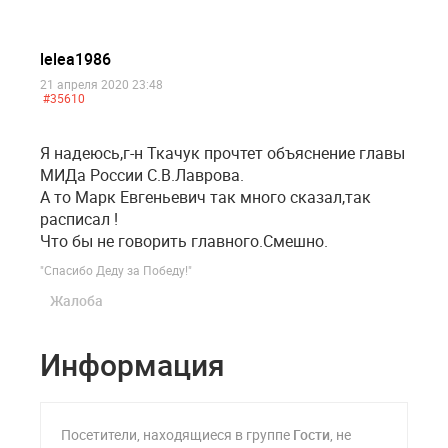
lelea1986
21 апреля 2020 23:48
#35610
Я надеюсь,г-н Ткачук прочтет объяснение главы
МИДа России С.В.Лаврова.
А то Марк Евгеньевич так много сказал,так
расписал !
Что бы не говорить главного.Смешно.
"Спасибо Деду за Победу!"
Жалоба
Информация
Посетители, находящиеся в группе
Гости
, не