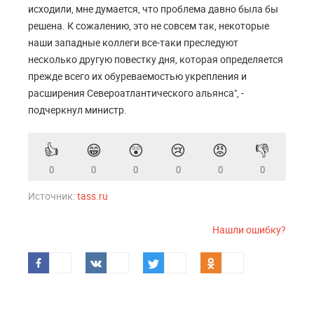
исходили, мне думается, что проблема давно была бы
решена. К сожалению, это не совсем так, некоторые
наши западные коллеги все-таки преследуют
несколько другую повестку дня, которая определяется
прежде всего их обуреваемостью укрепления и
расширения Североатлантического альянса", -
подчеркнул министр.
👍
😁
😲
😢
😡
👎
0
0
0
0
0
0
Источник:
tass.ru
Нашли ошибку?