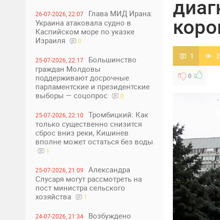
диаг
Глава МИД Ирана:
26-07-2026, 22:07
коро
Украина атаковала судно в
Каспийском море по указке
Израиля
0
1
2
Большинство
25-07-2026, 22:17
граждан Молдовы
0
поддерживают досрочные
парламентские и президентские
выборы — соцопрос
0
Тромбицкий: Как
25-07-2026, 22:10
только существенно снизится
сброс вниз реки, Кишинев
вполне может остаться без воды
1
Александра
25-07-2026, 21:09
Слусаря могут рассмотреть на
пост министра сельского
хозяйства
1
Возбуждено
24-07-2026, 21:34