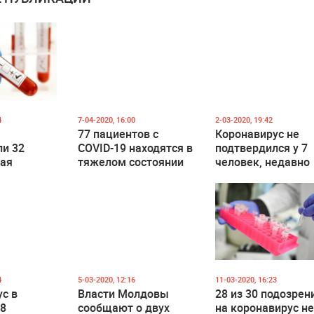
4
7-04-2020, 16:00
2-03-2020, 19:42
77 пациентов с
Коронавирус не
ли 32
COVID-19 находятся в
подтвердился у 7
чая
тяжелом состоянии
человек, недавно
вернувшихся из
усом
Италии
4
5-03-2020, 12:16
11-03-2020, 16:23
с в
Власти Молдовы
28 из 30 подозрен
28
сообщают о двух
на коронавирус н