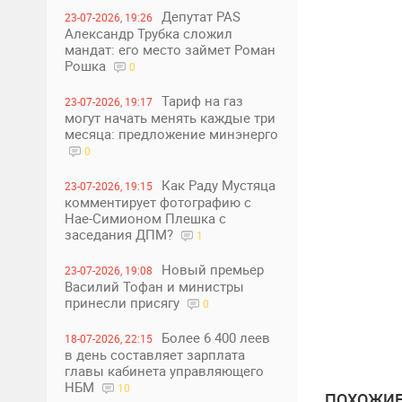
Депутат PAS
23-07-2026, 19:26
Александр Трубка сложил
мандат: его место займет Роман
Рошка
0
Тариф на газ
23-07-2026, 19:17
могут начать менять каждые три
месяца: предложение минэнерго
0
Как Раду Мустяца
23-07-2026, 19:15
комментирует фотографию с
Нае-Симионом Плешка с
заседания ДПМ?
1
Новый премьер
23-07-2026, 19:08
Василий Тофан и министры
принесли присягу
0
Более 6 400 леев
18-07-2026, 22:15
в день составляет зарплата
главы кабинета управляющего
НБМ
10
ПОХОЖИЕ