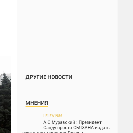
ДРУГИЕ НОВОСТИ
МНЕНИЯ
LELEA1986
А.С.Муравский : Президент
Санду просто ОБЯЗАНА издать
указ о помиловании Гуцул и