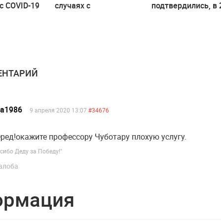
с COVID-19
случаях с
подтвердились, в 
 состоянии
подозрением на
случаях проводят
коронавирус нового
повторные тесты
типа
НТАРИЙ
ea1986
9 апреля 2020 13:07
#34676
ред!окажите профессору Чуботару плохую услугу.
сибо Деду за Победу!"
алоба
ормация