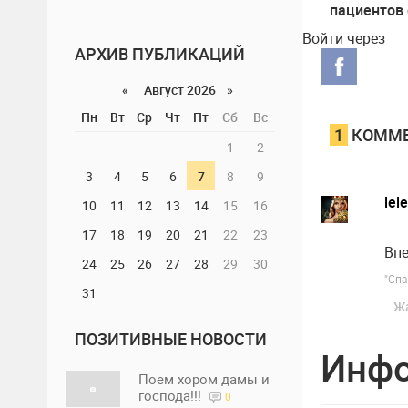
пациентов 
в тяжелом
Войти через
АРХИВ ПУБЛИКАЦИЙ
«
Август 2026 »
Пн
Вт
Ср
Чт
Пт
Сб
Вс
1
КОММЕ
1
2
3
4
5
6
7
8
9
lel
10
11
12
13
14
15
16
17
18
19
20
21
22
23
Впе
24
25
26
27
28
29
30
"Спа
31
Ж
ПОЗИТИВНЫЕ НОВОСТИ
Инф
Поем хором дамы и
господа!!!
0