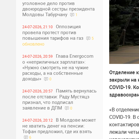
уголовное дело против
двоюродной сестры президента
Молдовы Табурчану
1
Оппозиция
24-07-2026, 21:10
провела протест против
повышения тарифов на газ
5
обновлено
Глава Energocom
24-07-2026, 20:59
о «неприличных зарплатах»:
«Нужно смотреть не на чужие
Отделение к
расходы, а на собственные
доходы»
0
закрыли на 
COVID-19. К
Память вернулась
24-07-2026, 20:57
здравоохран
после отставки: Раду Мустяцэ
признал, что подписал
заявление в ДПМ
0
«В отделени
COVID-19. В 
В Молдове может
24-07-2026, 20:12
контактиров
не хватить денег на пенсии:
Тофан предложил, где их взять
лежали четы
6