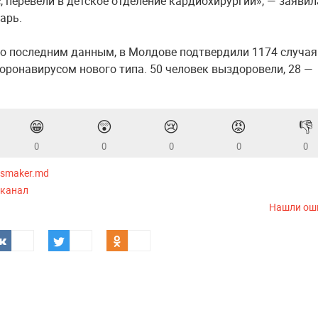
, перевели в детское отделение кардиохирургии», — заявил
арь.
о последним данным, в Молдове подтвердили 1174 случая
оронавирусом нового типа. 50 человек выздоровели, 28 —
😁
😲
😢
😡
👎
0
0
0
0
0
smaker.md
-канал
Нашли ош