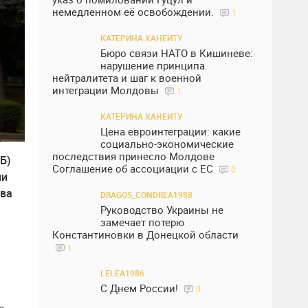
немедленном её освобождении.
1
КАТЕРИНА ХАНЕИТУ
Бюро связи НАТО в Кишиневе:
нарушение принципа
нейтралитета и шаг к военной
интеграции Молдовы
1
КАТЕРИНА ХАНЕИТУ
Цена евроинтеграции: какие
социально-экономические
последствия принесло Молдове
Б)
Соглашение об ассоциации с ЕС
0
ли
тва
DRAGOS_CONDREA1988
Руководство Украины не
замечает потерю
Константиновки в Донецкой области
1
LELEA1986
С Днем России!
0