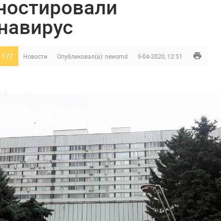
ностировали
навирус
 177
Новости
Опубликовал(а):
newsmd
9-04-2020, 12:51