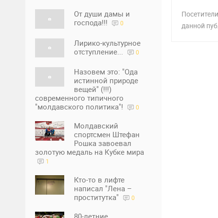
От души дамы и
Посетители
господа!!!
0
данной пуб
Лирико-культурное
отступление...
0
Назовем это: "Ода
истинной природе
вещей" (!!!)
современного типичного
"молдавского политика"!
0
Молдавский
спортсмен Штефан
Рошка завоевал
золотую медаль на Кубке мира
1
Кто-то в лифте
написал "Лена –
проститутка"
0
80-летние