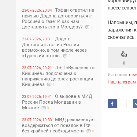
коронавирус
пресс-секрет
Тофан ответил на
23-07-2026, 20:34
призыв Додона договориться с
Россией о газе: И как нам
Напомним, п
доставлять его в Молдову?
5
заражения к
скончались.
Додон:
23-07-2026, 20:31
Доставлять газ из России
возможно, в том числе через
👍
«Турецкий поток»
3
0
ЛЭП «Вулкэнешть-
23-07-2026, 20:21
Кишинёв» подключена к
Источник:
new
напряжению до электростанции
Наш телеграм
Кишинёва
1
О вызове в МИД
23-07-2026, 19:41
России Посла Молдавии в
Москве
0
МИД рекомендует
23-07-2026, 19:33
воздержаться от поездок в РФ
без крайней необходимости
4