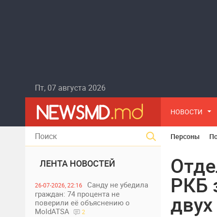
Пт, 07 августа 2026
НОВОСТИ
Персоны
П
Отде
ЛЕНТА НОВОСТЕЙ
РКБ 
Санду не убедила
26-07-2026, 22:16
граждан: 74 процента не
двух
поверили её объяснению о
MoldATSA
2