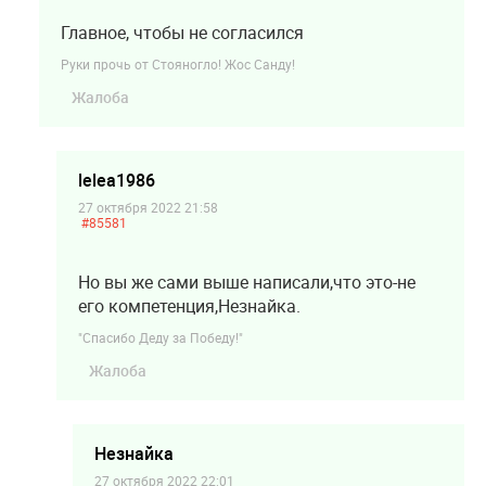
Главное, чтобы не согласился
Руки прочь от Стояногло! Жос Санду!
Жалоба
lelea1986
27 октября 2022 21:58
#85581
Но вы же сами выше написали,что это-не
его компетенция,Незнайка.
"Спасибо Деду за Победу!"
Жалоба
Незнайка
27 октября 2022 22:01