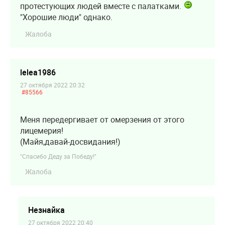
протестующих людей вместе с палатками.
"Хорошие люди" однако.
Жалоба
lelea1986
27 октября 2022 20:32
#85566
Меня передергивает от омерзения от этого
лицемерия!
(Майя,давай-досвидания!)
"Спасибо Деду за Победу!"
Жалоба
Незнайка
27 октября 2022 20:40