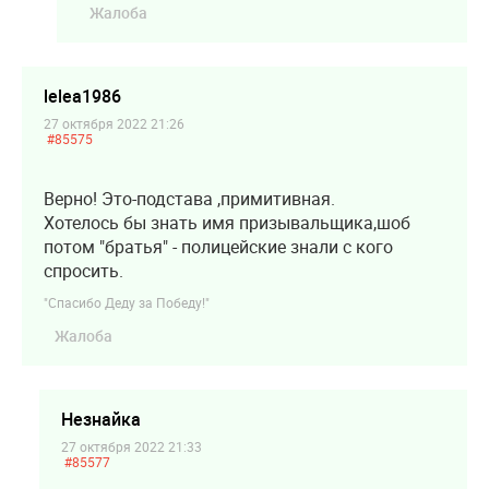
Жалоба
lelea1986
27 октября 2022 21:26
#85575
Верно! Это-подстава ,примитивная.
Хотелось бы знать имя призывальщика,шоб
потом "братья" - полицейские знали с кого
спросить.
"Спасибо Деду за Победу!"
Жалоба
Незнайка
27 октября 2022 21:33
#85577