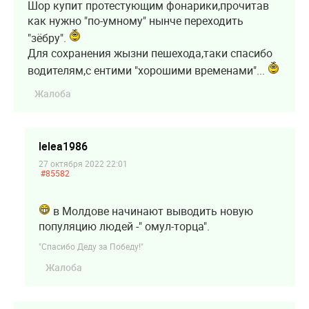
Шор купит протестующим фонарики,прочитав
как нужно "по-умному" нынче переходить
"зёбру".
Для сохранения жызни пешехода,таки спасибо
водителям,с ентими "хорошими временами"...
Жалоба
lelea1986
27 октября 2022 22:01
#85582
в Молдове начинают выводить новую
популяцию людей -" омул-торца".
"Спасибо Деду за Победу!"
Жалоба