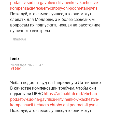
podaet-v-sud-na-gavrilicu-i-litvinenko-v-kachestve-
kompensacii-trebuem-chtoby-oni-podmetali-pvns
Пожалуй, это самое лучшее, что они могут
сделать для Молдовы, а к более серьезным
вопросам их подпускать нельзя на расстояние
пушечного выстрела.
Жалоба
fenix
28 октября 2022 11:47
#85601
Чебан подает в суд на Гаврилицу и Литвиненко:
В качестве компенсации требуем, чтобы они
подметали ПВНС
https://actualitati.md/cheban-
podaet-v-sud-na-gavrilicu-i-litvinenko-v-kachestve-
kompensacii-trebuem-chtoby-oni-podmetali-pvns
Пожалуй, это самое лучшее, что они могут