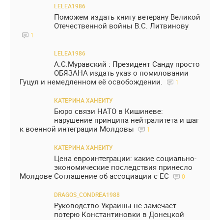
LELEA1986
Поможем издать книгу ветерану Великой
Отечественной войны В.С. Литвинову
1
LELEA1986
А.С.Муравский : Президент Санду просто
ОБЯЗАНА издать указ о помиловании
Гуцул и немедленном её освобождении.
1
КАТЕРИНА ХАНЕИТУ
Бюро связи НАТО в Кишиневе:
нарушение принципа нейтралитета и шаг
к военной интеграции Молдовы
1
КАТЕРИНА ХАНЕИТУ
Цена евроинтеграции: какие социально-
экономические последствия принесло
Молдове Соглашение об ассоциации с ЕС
0
DRAGOS_CONDREA1988
Руководство Украины не замечает
потерю Константиновки в Донецкой