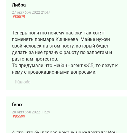
Либра
27 октября 2022 21:47
#85579
Теперь понятно почему пасюки так хотят
поменять примара Кишинева. Майке нужен
свой человек на этом посту, который будет
делать за неё грязную работу по запретам и
разгонам протестов.
То придумали что Чебан - агент ФСБ, то лезут к
нему с провокационными вопросами.
Жалоба
fenix
28 октября 2022 11:29
#85599
А это, что бы всякая какань не кудахтала: Ион