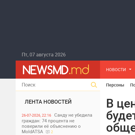
Пт, 07 августа 2026
НОВОСТИ
Персоны
П
В це
ЛЕНТА НОВОСТЕЙ
буде
Санду не убедила
26-07-2026, 22:16
граждан: 74 процента не
обще
поверили её объяснению о
MoldATSA
2