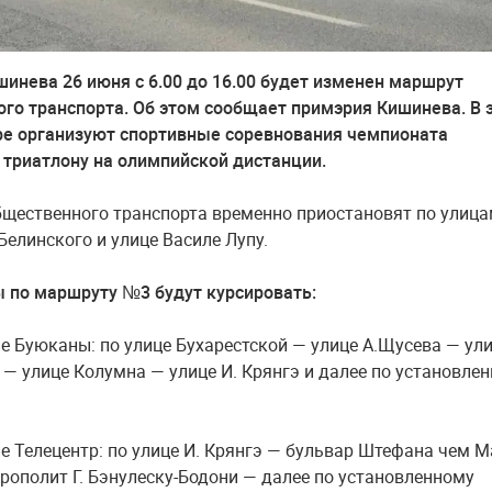
шинева 26 июня с 6.00 до 16.00 будет изменен маршрут
го транспорта. Об этом сообщает примэрия Кишинева. В 
ре организуют спортивные соревнования чемпионата
триатлону на олимпийской дистанции.
щественного транспорта временно приостановят по улиц
Белинского и улице Василе Лупу.
 по маршруту №3 будут курсировать:
ие Буюканы: по улице Бухарестской — улице А.Щусева — ул
 — улице Колумна — улице И. Крянгэ и далее по установле
ие Телецентр: по улице И. Крянгэ — бульвар Штефана чем М
рополит Г. Бэнулеску-Бодони — далее по установленному