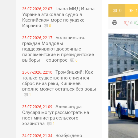
Глава МИД Ирана:
26-07-2026, 22:07
0
1
Украина атаковала судно в
Каспийском море по указке
0
Израиля
0
Большинство
25-07-2026, 22:17
граждан Молдовы
поддерживают досрочные
парламентские и президентские
выборы — соцопрос
0
Тромбицкий: Как
25-07-2026, 22:10
только существенно снизится
сброс вниз реки, Кишинев
вполне может остаться без воды
1
Александра
25-07-2026, 21:09
Слусаря могут рассмотреть на
пост министра сельского
хозяйства
1
Возбуждено
24-07-2026, 21:34