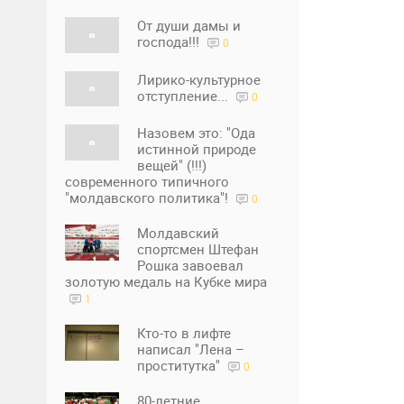
От души дамы и
господа!!!
0
Лирико-культурное
отступление...
0
Назовем это: "Ода
истинной природе
вещей" (!!!)
современного типичного
"молдавского политика"!
0
Молдавский
спортсмен Штефан
Рошка завоевал
золотую медаль на Кубке мира
1
Кто-то в лифте
написал "Лена –
проститутка"
0
80-летние