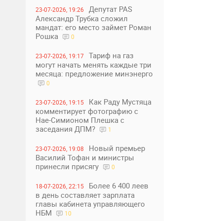
Депутат PAS
23-07-2026, 19:26
Александр Трубка сложил
мандат: его место займет Роман
Рошка
0
Тариф на газ
23-07-2026, 19:17
могут начать менять каждые три
месяца: предложение минэнерго
0
Как Раду Мустяца
23-07-2026, 19:15
комментирует фотографию с
Нае-Симионом Плешка с
заседания ДПМ?
1
Новый премьер
23-07-2026, 19:08
Василий Тофан и министры
принесли присягу
0
Более 6 400 леев
18-07-2026, 22:15
в день составляет зарплата
главы кабинета управляющего
НБМ
10