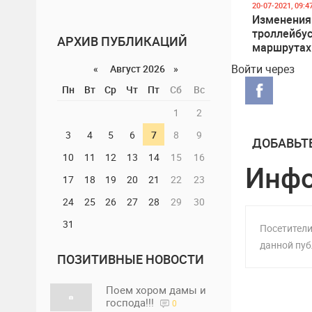
20-07-2021, 09:4
Изменения
троллейбу
АРХИВ ПУБЛИКАЦИЙ
маршрутах 
Буюканы
Войти через
«
Август 2026 »
Пн
Вт
Ср
Чт
Пт
Сб
Вс
1
2
3
4
5
6
7
8
9
ДОБАВЬТ
10
11
12
13
14
15
16
Инф
17
18
19
20
21
22
23
24
25
26
27
28
29
30
31
Посетители
данной пуб
ПОЗИТИВНЫЕ НОВОСТИ
Поем хором дамы и
господа!!!
0