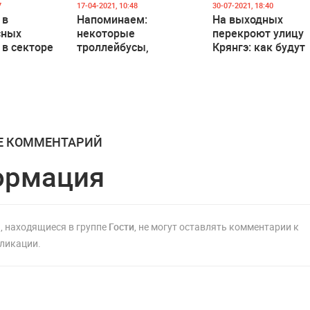
7
17-04-2021, 10:48
30-07-2021, 18:40
 в
Напоминаем:
На выходных
сных
некоторые
перекроют улицу
в секторе
троллейбусы,
Крянгэ: как будут
автобусы и
ездить троллейбу
микроавтобусы
и автобусы
будут ездить по
изменённым
маршрутам в субботу
и воскресенье
Е КОММЕНТАРИЙ
ормация
, находящиеся в группе
Гости
, не могут оставлять комментарии к
ликации.