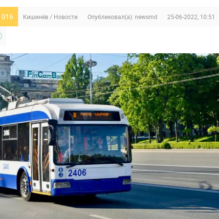
 016
Кишинёв
/
Новости
Опубликовал(а):
newsmd
25-06-2022, 10:51