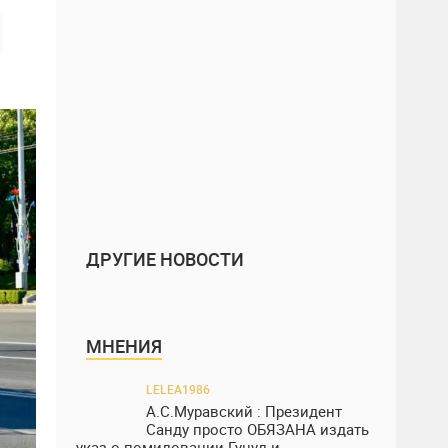
ДРУГИЕ НОВОСТИ
МНЕНИЯ
LELEA1986
А.С.Муравский : Президент
Санду просто ОБЯЗАНА издать
указ о помиловании Гуцул и