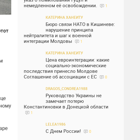
немедленном её освобождении.
1
КАТЕРИНА ХАНЕИТУ
Бюро связи НАТО в Кишиневе:
нарушение принципа
этот
нейтралитета и шаг к военной
интеграции Молдовы
1
КАТЕРИНА ХАНЕИТУ
Цена евроинтеграции: какие
ам
социально-экономические
последствия принесло Молдове
Соглашение об ассоциации с ЕС
0
DRAGOS_CONDREA1988
Руководство Украины не
ице
замечает потерю
нному
Константиновки в Донецкой области
1
LELEA1986
аре
С Днем России!
0