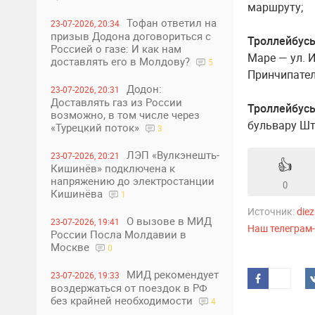
маршруту;
Тофан ответил на
23-07-2026, 20:34
призыв Додона договориться с
Троллейбус
Россией о газе: И как нам
Маре — ул. И
доставлять его в Молдову?
5
Принчипател
Додон:
23-07-2026, 20:31
Доставлять газ из России
Троллейбус
возможно, в том числе через
бульвару Шт
«Турецкий поток»
3
ЛЭП «Вулкэнешть-
23-07-2026, 20:21
👍
Кишинёв» подключена к
напряжению до электростанции
0
Кишинёва
1
Источник:
die
О вызове в МИД
23-07-2026, 19:41
Наш телеграм
России Посла Молдавии в
Москве
0
МИД рекомендует
23-07-2026, 19:33
воздержаться от поездок в РФ
без крайней необходимости
4