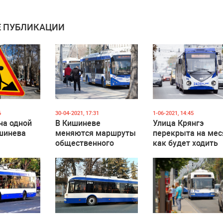
 ПУБЛИКАЦИИ
6
30-04-2021, 17:31
1-06-2021, 14:45
на одной
В Кишиневе
Улица Крянгэ
ишинева
меняются маршруты
перекрыта на мес
общественного
как будет ходить
 на
транспорта
общественный
транспорт