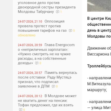
уголовное дело против
двоюродной сестры президента
Молдовы Табурчану
1
В центре Ки
Оппозиция
24-07-2026, 21:10
общественно
провела протест против
день в цент
повышения тарифов на газ
5
обновлено
Молдовы по 
Глава Energocom
24-07-2026, 20:59
Движение об
о «неприличных зарплатах»:
Виссариона 
«Нужно смотреть не на чужие
расходы, а на собственные
доходы»
0
Троллейбусы
Память вернулась
24-07-2026, 20:57
после отставки: Раду Мустяцэ
- направлен
признал, что подписал
М.Витеазула
заявление в ДПМ
0
маршруту;
В Молдове может
24-07-2026, 20:12
не хватить денег на пенсии:
- направлен
Тофан предложил, где их взять
— улица Мит
6