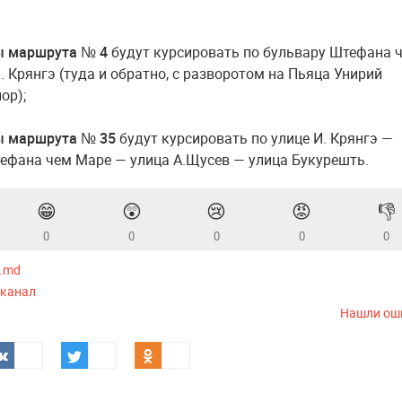
ы маршрута № 4
будут курсировать по бульвару Штефана 
. Крянгэ (туда и обратно, с разворотом на Пьяца Унирий
ор);
ы маршрута № 35
будут курсировать по улице И. Крянгэ —
ефана чем Маре — улица A.Щусев — улица Букурешть.
😁
😲
😢
😡
👎
0
0
0
0
0
z.md
-канал
Нашли ош