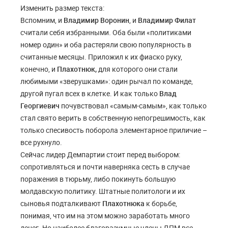
Изменить размер текста:
Вспомним, и
Владимир Воронин
, и
Владимир Филат
считали себя избранными. Оба были «политиками
номер один» и оба растеряли свою популярность в
считанные месяцы. Приложил к их фиаско руку,
конечно, и
Плахотнюк,
для которого они стали
любимыми «зверушками»: один рычал по команде,
другой пугал всех в клетке. И как только
Влад
Георгиевич
почувствовал «самым-самым», как только
стал свято верить в собственную непогрешимость, как
только спесивость поборола элементарное приличие –
все рухнуло.
Сейчас лидер Демпартии стоит перед выбором:
сопротивляться и почти наверняка сесть в случае
поражения в тюрьму, либо покинуть большую
молдавскую политику. Штатные политологи и их
сыновья подталкивают
Плахотнюка
к борьбе,
понимая, что им на этом можно заработать много
денег. Но наиболее благоразумные члены ДПМ все-