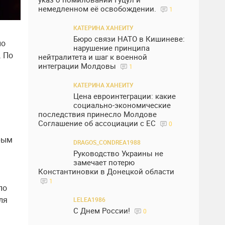
немедленном её освобождении.
1
КАТЕРИНА ХАНЕИТУ
Бюро связи НАТО в Кишиневе:
по
нарушение принципа
. По
нейтралитета и шаг к военной
интеграции Молдовы
1
КАТЕРИНА ХАНЕИТУ
Цена евроинтеграции: какие
социально-экономические
последствия принесло Молдове
Соглашение об ассоциации с ЕС
0
орым
DRAGOS_CONDREA1988
Руководство Украины не
замечает потерю
Константиновки в Донецкой области
1
по
ля
LELEA1986
С Днем России!
0