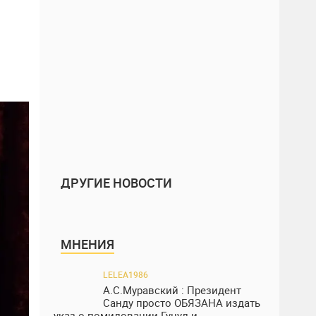
ДРУГИЕ НОВОСТИ
МНЕНИЯ
LELEA1986
А.С.Муравский : Президент
Санду просто ОБЯЗАНА издать
указ о помиловании Гуцул и