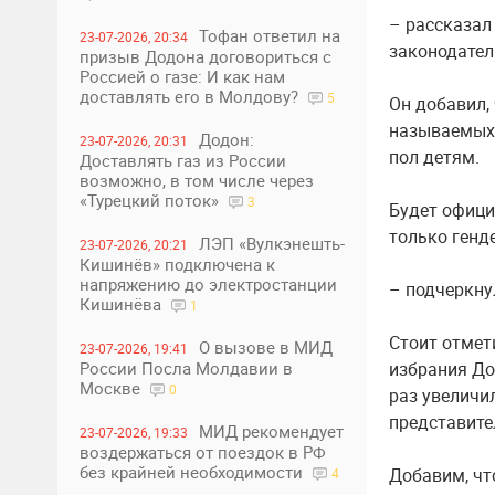
– рассказал
Тофан ответил на
23-07-2026, 20:34
законодател
призыв Додона договориться с
Россией о газе: И как нам
доставлять его в Молдову?
5
Он добавил,
называемых 
Додон:
23-07-2026, 20:31
пол детям.
Доставлять газ из России
возможно, в том числе через
«Турецкий поток»
3
Будет офици
только генд
ЛЭП «Вулкэнешть-
23-07-2026, 20:21
Кишинёв» подключена к
напряжению до электростанции
– подчеркну
Кишинёва
1
Стоит отмет
О вызове в МИД
23-07-2026, 19:41
России Посла Молдавии в
избрания До
Москве
0
раз увеличи
представите
МИД рекомендует
23-07-2026, 19:33
воздержаться от поездок в РФ
без крайней необходимости
Добавим, чт
4