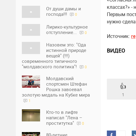
классах?» -
От души дамы и
господа!!!
Первым пост
0
нужно сдела
Лирико-культурное
отступление...
0
Источник:
re
Назовем это: "Ода
ВИДЕО
истинной природе
вещей" (!!!)
современного типичного
"молдавского политика"!
0
Молдавский
спортсмен Штефан
👍
Рошка завоевал
золотую медаль на Кубке мира
1
1
Кто-то в лифте
написал "Лена –
проститутка"
0
80-летние