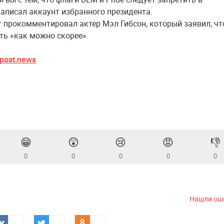
 написал аккаунт избранного президента.
 прокомментировал актер Мэл Гибсон, который заявил, чт
ть «как можно скорее».
post.news
😁
😲
😢
😡
👎
0
0
0
0
0
Нашли ош