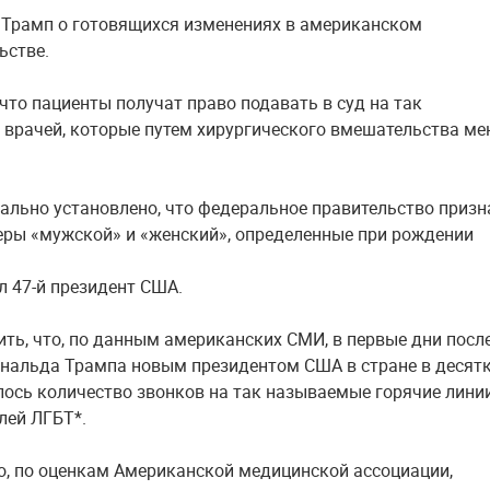
 Трамп о готовящихся изменениях в американском
ьстве.
 что пациенты получат право подавать в суд на так
врачей, которые путем хирургического вмешательства ме
ально установлено, что федеральное правительство призн
еры «мужской» и «женский», определенные при рождении
л 47-й президент США.
ить, что, по данным американских СМИ, в первые дни посл
нальда Трампа новым президентом США в стране в десят
лось количество звонков на так называемые горячие лини
лей ЛГБТ*.
о, по оценкам Американской медицинской ассоциации,