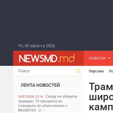
Чт, 06 августа 2026
НОВОСТИ
Персоны
П
Трам
ЛЕНТА НОВОСТЕЙ
шир
Санду не убедила
26-07-2026, 22:16
граждан: 74 процента не
камп
поверили её объяснению о
MoldATSA
2