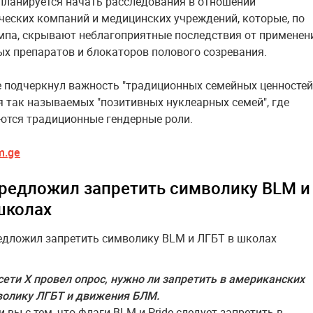
 планируется начать расследования в отношении
еских компаний и медицинских учреждений, которые, по
па, скрывают неблагоприятные последствия от применен
х препаратов и блокаторов полового созревания.
 подчеркнул важность "традиционных семейных ценностей
 так называемых "позитивных нуклеарных семей", где
тся традиционные гендерные роли.
m.ge
редложил запретить символику BLM и
школах
сети Х провел опрос, нужно ли запретить в американских
волику ЛГБТ и движения БЛМ.
 вы с тем, что флаги BLM и Pride следует запретить в