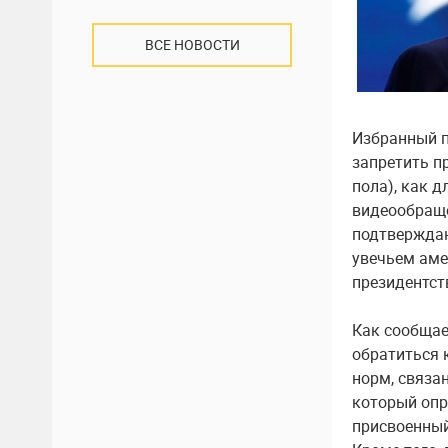
ВСЕ НОВОСТИ
Избранный п
запретить п
пола), как д
видеообраще
подтвержда
увечьем аме
президентст
Как сообщае
обратиться 
норм, связа
который опр
присвоенный