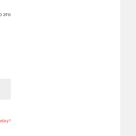
о это
ибку?