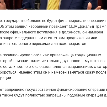
е государство больше не будет финансировать операции 
 Об этом заявил избранный президент США Дональд Трамп
 после официального вступления в должность он намерен
 о запрете федеральным агентствам продвижения или
ния «гендерного перехода» для всех возрастов.
а позиционировал себя как приверженца традиционных
который признает наличие только двух полов – мужского и
се остальное, по его словам, является извращением, с кот
бороться. Именно этим он и намерен заняться сразу после
урации.
дет запрещено государственное финансирование операций 
 а также будут полностью запрещены подобные операции д