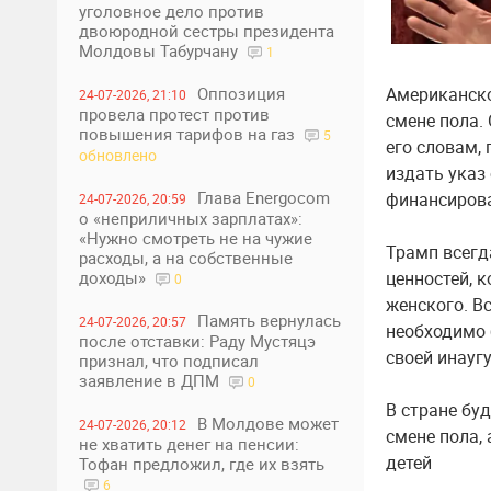
уголовное дело против
двоюродной сестры президента
Молдовы Табурчану
1
Оппозиция
Американско
24-07-2026, 21:10
провела протест против
смене пола.
повышения тарифов на газ
5
его словам,
обновлено
издать указ
Глава Energocom
финансирова
24-07-2026, 20:59
о «неприличных зарплатах»:
«Нужно смотреть не на чужие
Трамп всегд
расходы, а на собственные
доходы»
ценностей, 
0
женского. В
Память вернулась
24-07-2026, 20:57
необходимо 
после отставки: Раду Мустяцэ
своей инауг
признал, что подписал
заявление в ДПМ
0
В стране бу
В Молдове может
24-07-2026, 20:12
смене пола,
не хватить денег на пенсии:
детей
Тофан предложил, где их взять
6