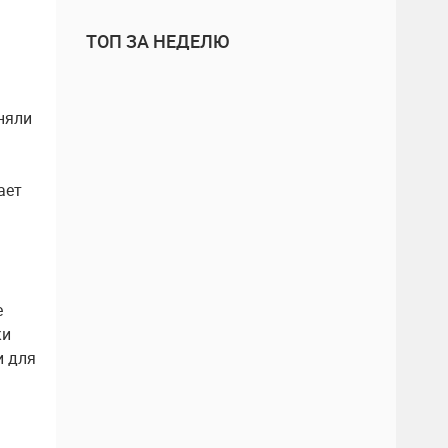
ТОП ЗА НЕДЕЛЮ
няли
ает
е
ки
и для