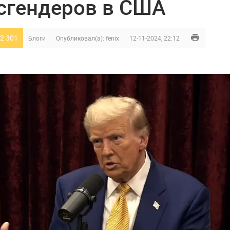
сгендеров в США
2 301
Блоги
Опубликовал(а):
fenix
12-11-2024, 22:12