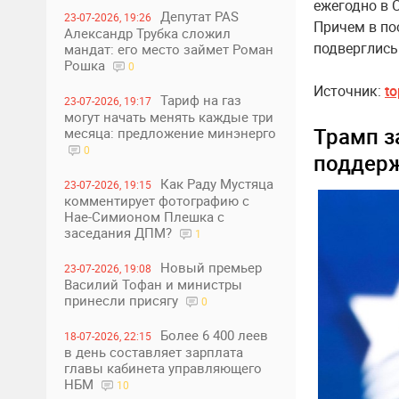
ежегодно в 
Депутат PAS
23-07-2026, 19:26
Причем в по
Александр Трубка сложил
подверглись
мандат: его место займет Роман
Рошка
0
Источник:
to
Тариф на газ
23-07-2026, 19:17
могут начать менять каждые три
Трамп з
месяца: предложение минэнерго
0
поддерж
Как Раду Мустяца
23-07-2026, 19:15
комментирует фотографию с
Нае-Симионом Плешка с
заседания ДПМ?
1
Новый премьер
23-07-2026, 19:08
Василий Тофан и министры
принесли присягу
0
Более 6 400 леев
18-07-2026, 22:15
в день составляет зарплата
главы кабинета управляющего
НБМ
10