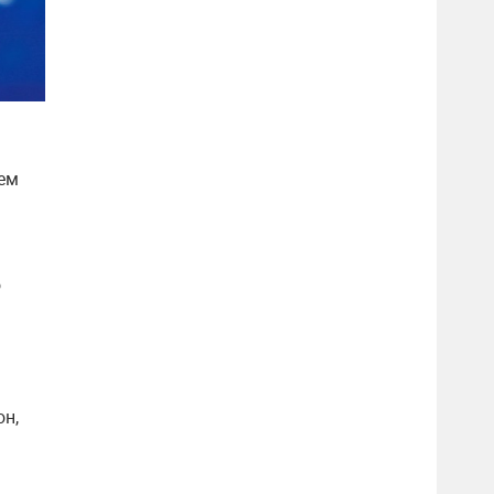
ем
о
он,