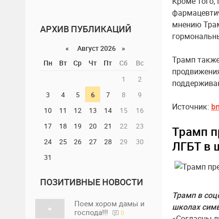
Кроме того,
фармацевтич
мнению Трам
АРХИВ ПУБЛИКАЦИЙ
гормональны
«
Август 2026 »
Трамп также
Пн
Вт
Ср
Чт
Пт
Сб
Вс
продвижения
1
2
поддерживаю
3
4
5
6
7
8
9
Источник:
b
10
11
12
13
14
15
16
17
18
19
20
21
22
23
Трамп п
24
25
26
27
28
29
30
ЛГБТ в 
31
ПОЗИТИВНЫЕ НОВОСТИ
Трамп в соц
Поем хором дамы и
школах сим
господа!!!
0
«Согласны ли