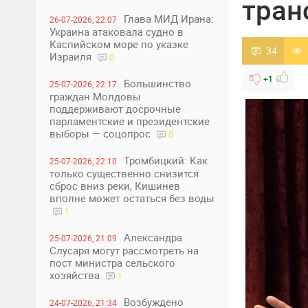
тран
Глава МИД Ирана:
26-07-2026, 22:07
Украина атаковала судно в
Каспийском море по указке
34
Израиля
0
+1
Большинство
25-07-2026, 22:17
граждан Молдовы
поддерживают досрочные
парламентские и президентские
выборы — соцопрос
0
Тромбицкий: Как
25-07-2026, 22:10
только существенно снизится
сброс вниз реки, Кишинев
вполне может остаться без воды
1
Александра
25-07-2026, 21:09
Слусаря могут рассмотреть на
пост министра сельского
хозяйства
1
Возбуждено
24-07-2026, 21:34