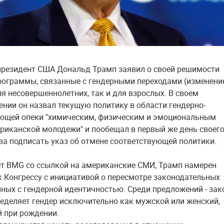
резидент США Дональд Трамп заявил о своей решимости
рограммы, связанные с гендерными переходами (изменени
ля несовершеннолетних, так и для взрослых. В своем
нии он назвал текущую политику в области гендерно-
ющей опеки "химическим, физическим и эмоциональным
риканской молодежи" и пообещал в первый же день своег
ва подписать указ об отмене соответствующей политики.
т BMG со ссылкой на американские СМИ, Трамп намерен
к Конгрессу с инициативой о пересмотре законодательных
нных с гендерной идентичностью. Среди предложений - зак
еделяет гендер исключительно как мужской или женский,
 при рождении.