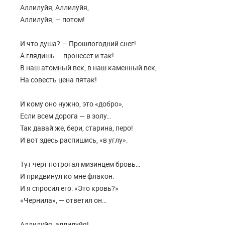
Аллилуйя, Аллилуйя,
Аллилуйя, — потом!
И что душа? — Прошлогодний снег!
А глядишь — пронесет и так!
В наш атомный век, в наш каменный век,
На совесть цена пятак!
И кому оно нужно, это «добро»,
Если всем дорога — в золу…
Так давай же, бери, старина, перо!
И вот здесь распишись, «в углу».
Тут черт потрогал мизинцем бровь…
И придвинул ко мне флакон.
И я спросил его: «Это кровь?»
«Чернила», — ответил он…
Аллилуйя, аллилуйя!