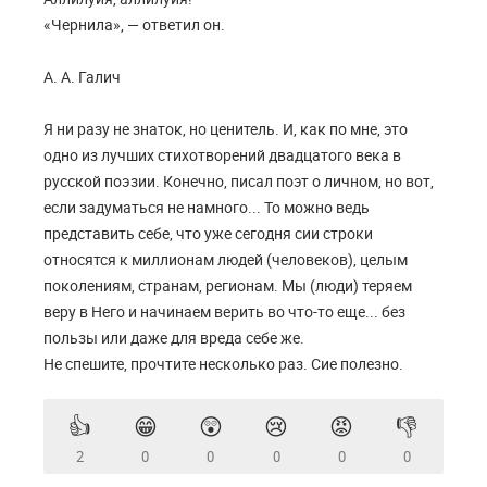
«Чернила», — ответил он.
А. А. Галич
Я ни разу не знаток, но ценитель. И, как по мне, это
одно из лучших стихотворений двадцатого века в
русской поэзии. Конечно, писал поэт о личном, но вот,
если задуматься не намного... То можно ведь
представить себе, что уже сегодня сии строки
относятся к миллионам людей (человеков), целым
поколениям, странам, регионам. Мы (люди) теряем
веру в Него и начинаем верить во что-то еще... без
пользы или даже для вреда себе же.
Не спешите, прочтите несколько раз. Сие полезно.
👍
😁
😲
😢
😡
👎
2
0
0
0
0
0