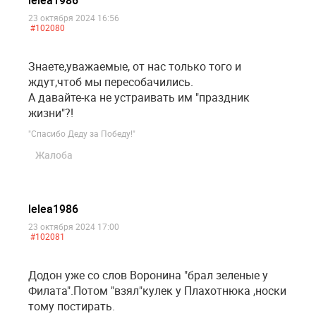
lelea1986
23 октября 2024 16:56
#102080
Знаете,уважаемые, от нас только того и
ждут,чтоб мы пересобачились.
А давайте-ка не устраивать им "праздник
жизни"?!
"Спасибо Деду за Победу!"
Жалоба
lelea1986
23 октября 2024 17:00
#102081
Додон уже со слов Воронина "брал зеленые у
Филата".Потом "взял"кулек у Плахотнюка ,носки
тому постирать.