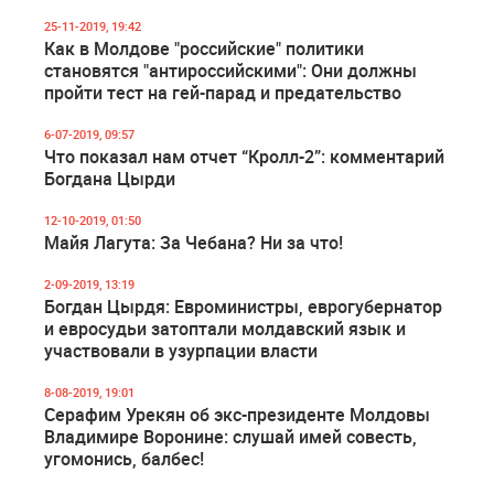
25-11-2019, 19:42
Как в Молдове "российские" политики
становятся "антироссийскими": Они должны
пройти тест на гей-парад и предательство
6-07-2019, 09:57
Что показал нам отчет “Кролл-2”: комментарий
Богдана Цырди
12-10-2019, 01:50
Майя Лагута: За Чебана? Ни за что!
2-09-2019, 13:19
Богдан Цырдя: Евроминистры, еврогубернатор
и евросудьи затоптали молдавский язык и
участвовали в узурпации власти
8-08-2019, 19:01
Серафим Урекян об экс-президенте Молдовы
Владимире Воронине: слушай имей совесть,
угомонись, балбес!