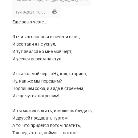
19-10-2024, 16:53
Еще раз о черте...
Я считал слонов и в нечет и в чет,
И все-таки я не уснул,
И тут явился ко мне мой черт,
И уселся верхом на стул.
И сказал мой черт: «Ну, как, старина,
Ну, как же мы порешим?
Подпишем союз, и айда в стремена,
И еще чуток погрешим!
И ты можешь лгать, и можешь блудить,
И друзей предавать гуртом!
А то, что придется потом платить,
Так ведь это ж, пойми, — потом!