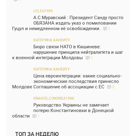
LELEA1986
А.С.Муравский : Президент Санду просто
ОБЯЗАНА издать указ о помиловании
Гуцул и немедленном её освобождении.
1
КАТЕРИНА ХАНЕИТУ
Бюро связи НАТО в Кишиневе:
нарушение принципа нейтралитета и шаг
к военной интеграции Молдовы
1
КАТЕРИНА ХАНЕИТУ
Цена евроинтеграции: какие социально-
экономические последствия принесло
Молдове Соглашение об ассоциации с ЕС
0
DRAGOS_CONDREA1988
Руководство Украины не замечает
потерю Константиновки в Донецкой
области
1
ТОП ЗА НЕДЕЛЮ