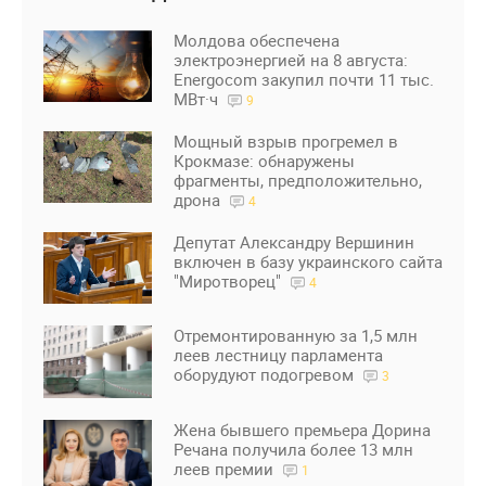
Молдова обеспечена
электроэнергией на 8 августа:
Energocom закупил почти 11 тыс.
МВт·ч
9
Мощный взрыв прогремел в
Крокмазе: обнаружены
фрагменты, предположительно,
дрона
4
Депутат Александру Вершинин
включен в базу украинского сайта
"Миротворец"
4
Отремонтированную за 1,5 млн
леев лестницу парламента
оборудуют подогревом
3
Жена бывшего премьера Дорина
Речана получила более 13 млн
леев премии
1