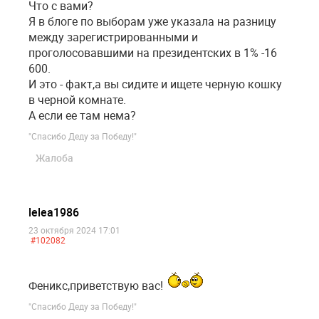
Что с вами?
Я в блоге по выборам уже указала на разницу
между зарегистрированными и
проголосовавшими на президентских в 1% -16
600.
И это - факт,а вы сидите и ищете черную кошку
в черной комнате.
А если ее там нема?
"Спасибо Деду за Победу!"
Жалоба
lelea1986
23 октября 2024 17:01
#102082
Феникс,приветствую вас!
"Спасибо Деду за Победу!"