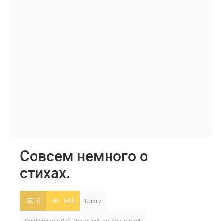
Совсем немного о
стихах.
6
648
Блоги
Опубликовал(а):
The_guest_on_this_planet