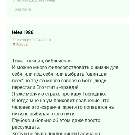
"Спасибо Деду за Победу!"
Жалоба
lelea1986
22 октября 2024 17:10
#102062
Тема - вечная, библейская.
И можно много философствовать о жизни для
себя ,или под себя, или выбрать "один для
всех",но то,что много говоря о Боге ,люди
перестали Его чтить -правда!
Я уже молчу о страхе про кару Господню.
Иногда мне на ум приходит сравнение ,что
человек это -саранча: жрет,что попадется на
пути,не выбирая этого пути.
Глубоко и больно об этом даже просто
рассуждать.
Хоть и не была поклонницей Галича,но