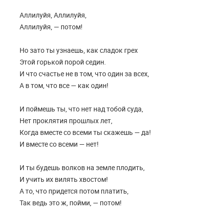
Аллилуйя, Аллилуйя,
Аллилуйя, — потом!
Но зато ты узнаешь, как сладок грех
Этой горькой порой седин.
И что счастье не в том, что один за всех,
А в том, что все — как один!
И поймешь ты, что нет над тобой суда,
Нет проклятия прошлых лет,
Когда вместе со всеми ты скажешь — да!
И вместе со всеми — нет!
И ты будешь волков на земле плодить,
И учить их вилять хвостом!
А то, что придется потом платить,
Так ведь это ж, пойми, — потом!