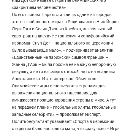
Ким Дотком назвал открытие Олимпийских игр
«закрытием человечества»
По его словам, Париж стал лишь одним из городов
этого «глобального мира». «Родившаяся в Нью-Йорке
Леди Гага и Селин Дион из Квебека, англоязычный
евротрэш на дискаче с трансами и калифорнийский
наркоман Снуп Дог – национального на церемонии
было вызывающе мало», – подчеркивает аналитик.
«Единственный не парижский символ Франции –
Жанна Д’Арк – была похожа не на юную непорочную
девушку, а не то на смерть с косой, не то на всадника
Апокалипсиса. И это интересно. Обычно же
Олимпийские игры используются странами для
выражения национального тщеславия, для
имиджевого позиционирования страны в мире. А тут
на переднем плане – глобальные элиты, глобальные
западные селебрити», – продолжает эксперт.
Политконсультант указывает: «Спорта в церемонии
открытия было настолько мало, что сразу ясно – Игры