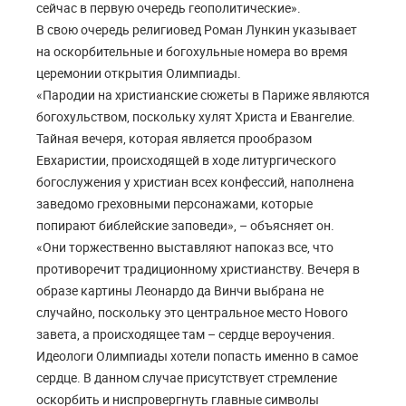
сейчас в первую очередь геополитические».
В свою очередь религиовед Роман Лункин указывает
на оскорбительные и богохульные номера во время
церемонии открытия Олимпиады.
«Пародии на христианские сюжеты в Париже являются
богохульством, поскольку хулят Христа и Евангелие.
Тайная вечеря, которая является прообразом
Евхаристии, происходящей в ходе литургического
богослужения у христиан всех конфессий, наполнена
заведомо греховными персонажами, которые
попирают библейские заповеди», – объясняет он.
«Они торжественно выставляют напоказ все, что
противоречит традиционному христианству. Вечеря в
образе картины Леонардо да Винчи выбрана не
случайно, поскольку это центральное место Нового
завета, а происходящее там – сердце вероучения.
Идеологи Олимпиады хотели попасть именно в самое
сердце. В данном случае присутствует стремление
оскорбить и ниспровергнуть главные символы