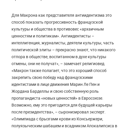
Для Макрона как представителя антиидентизма это
способ показать прогрессивность французской
культуры и общества в противовес «архаичным
ценностям и политикам». Антиидентисты –
интеллигенция, журналисты, деятели культуры, часть
политической элиты – прекрасно знают, что никакого
отпора в обществе, воспитанном в духе культуры
отмены, они не получат», – замечает религиовед.
«Макрон также полагает, что это хороший способ
закрепить свою победу над французскими
идентистами в лице движения Марин Ле Пен и
Жордана Барделлы и свою собственную роль
пропагандиста «новых ценностей» в Евросоюзе.
Возможно, ему это пригодится для будущей карьеры
после президентства», – сыронизировал эксперт.
«Олимпиада с брызгами крови из Консьержери,
полуязыческим шабашем и всадником Апокалипсиса в