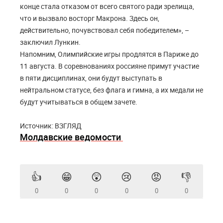
конце стала отказом от всего святого ради зрелища,
что и вызвало восторг Макрона. Здесь он,
действительно, почувствовал себя победителем», –
заключил Лункин.
Напомним, Олимпийские игры продлятся в Париже до
11 августа. В соревнованиях россияне примут участие
в пяти дисциплинах, они будут выступать в
нейтральном статусе, без флага и гимна, а их медали не
будут учитываться в общем зачете.
Источник: ВЗГЛЯД
Молдавские ведомости
👍
😁
😲
😢
😡
👎
0
0
0
0
0
0