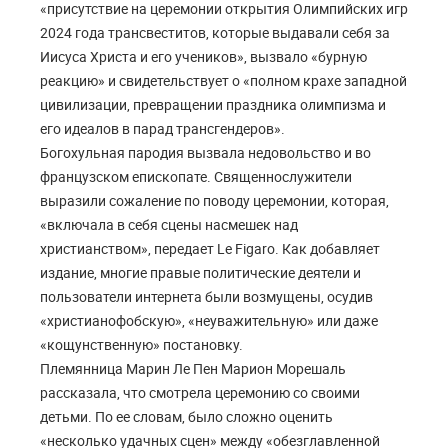
«присутствие на церемонии открытия Олимпийских игр
2024 года трансвеститов, которые выдавали себя за
Иисуса Христа и его учеников», вызвало «бурную
реакцию» и свидетельствует о «полном крахе западной
цивилизации, превращении праздника олимпизма и
его идеалов в парад трансгендеров».
Богохульная пародия вызвала недовольство и во
французском епископате. Священнослужители
выразили сожаление по поводу церемонии, которая,
«включала в себя сцены насмешек над
христианством», передает Le Figaro. Как добавляет
издание, многие правые политические деятели и
пользователи интернета были возмущены, осудив
«христианофобскую», «неуважительную» или даже
«кощунственную» постановку.
Племянница Марин Ле Пен Марион Морешаль
рассказала, что смотрела церемонию со своими
детьми. По ее словам, было сложно оценить
«несколько удачных сцен» между «обезглавленной