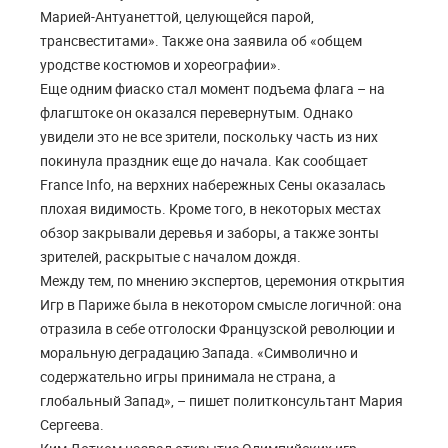
Марией-Антуанеттой, целующейся парой,
трансвеститами». Также она заявила об «общем
уродстве костюмов и хореографии».
Еще одним фиаско стал момент подъема флага – на
флагштоке он оказался перевернутым. Однако
увидели это не все зрители, поскольку часть из них
покинула праздник еще до начала. Как сообщает
France Info, на верхних набережных Сены оказалась
плохая видимость. Кроме того, в некоторых местах
обзор закрывали деревья и заборы, а также зонты
зрителей, раскрытые с началом дождя.
Между тем, по мнению экспертов, церемония открытия
Игр в Париже была в некотором смысле логичной: она
отразила в себе отголоски Французской революции и
моральную деградацию Запада. «Символично и
содержательно игры принимала не страна, а
глобальный Запад», – пишет политконсультант Мария
Сергеева.