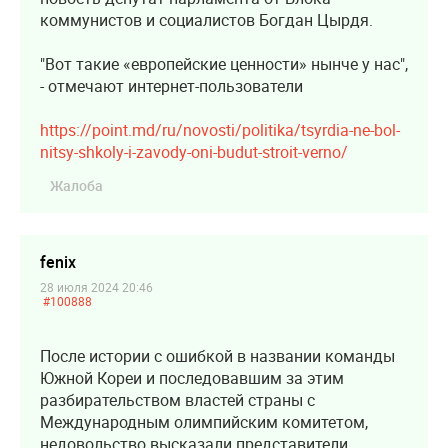
коммунистов и социалистов Богдан Цырдя.
"Вот такие «европейские ценности» нынче у нас",
- отмечают интернет-пользователи
https://point.md/ru/novosti/politika/tsyrdia-ne-bol-
nitsy-shkoly-i-zavody-oni-budut-stroit-verno/
Жалоба
fenix
28 июля 2024 20:46
#100888
После истории с ошибкой в названии команды
Южной Кореи и последовавшим за этим
разбирательством властей страны с
Международным олимпийским комитетом,
недовольство высказали представители