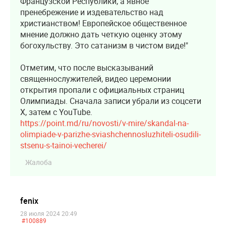
Французской Республики, а явное
пренебрежение и издевательство над
христианством! Европейское общественное
мнение должно дать четкую оценку этому
богохульству. Это сатанизм в чистом виде!"
Отметим, что после высказываний
священнослужителей, видео церемонии
открытия пропали с официальных страниц
Олимпиады. Сначала записи убрали из соцсети
X, затем с YouTube.
https://point.md/ru/novosti/v-mire/skandal-na-
olimpiade-v-parizhe-sviashchennosluzhiteli-osudili-
stsenu-s-tainoi-vecherei/
Жалоба
fenix
28 июля 2024 20:49
#100889