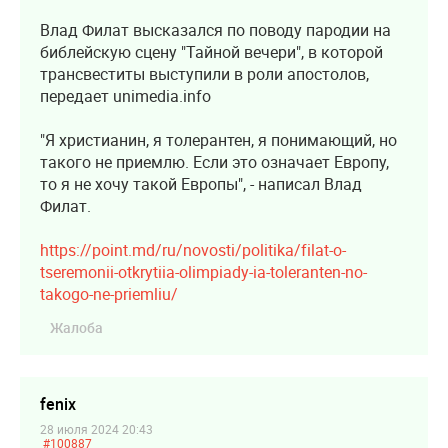
Влад Филат высказался по поводу пародии на
библейскую сцену "Тайной вечери", в которой
трансвеститы выступили в роли апостолов,
передает unimedia.info
"Я христианин, я толерантен, я понимающий, но
такого не приемлю. Если это означает Европу,
то я не хочу такой Европы", - написал Влад
Филат.
https://point.md/ru/novosti/politika/filat-o-
tseremonii-otkrytiia-olimpiady-ia-toleranten-no-
takogo-ne-priemliu/
Жалоба
fenix
28 июля 2024 20:43
#100887