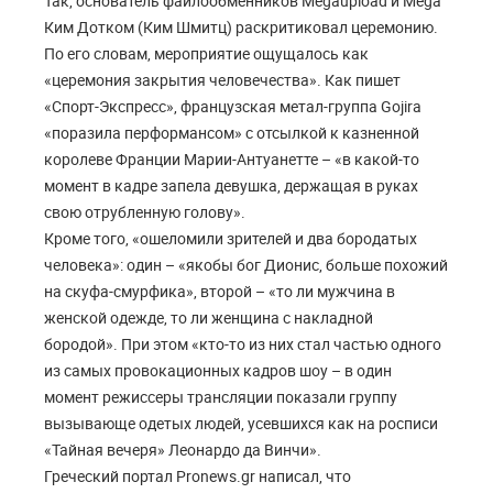
Так, основатель файлообменников Megaupload и Mega
Ким Дотком (Ким Шмитц) раскритиковал церемонию.
По его словам, мероприятие ощущалось как
«церемония закрытия человечества». Как пишет
«Спорт-Экспресс», французская метал-группа Gojira
«поразила перформансом» с отсылкой к казненной
королеве Франции Марии-Антуанетте – «в какой-то
момент в кадре запела девушка, держащая в руках
свою отрубленную голову».
Кроме того, «ошеломили зрителей и два бородатых
человека»: один – «якобы бог Дионис, больше похожий
на скуфа-смурфика», второй – «то ли мужчина в
женской одежде, то ли женщина с накладной
бородой». При этом «кто-то из них стал частью одного
из самых провокационных кадров шоу – в один
момент режиссеры трансляции показали группу
вызывающе одетых людей, усевшихся как на росписи
«Тайная вечеря» Леонардо да Винчи».
Греческий портал Pronews.gr написал, что