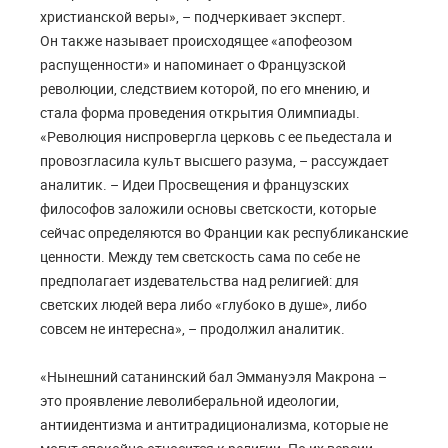
христианской веры», – подчеркивает эксперт.
Он также называет происходящее «апофеозом
распущенности» и напоминает о Французской
революции, следствием которой, по его мнению, и
стала форма проведения открытия Олимпиады.
«Революция ниспровергла церковь с ее пьедестала и
провозгласила культ высшего разума, – рассуждает
аналитик. – Идеи Просвещения и французских
философов заложили основы светскости, которые
сейчас определяются во Франции как республиканские
ценности. Между тем светскость сама по себе не
предполагает издевательства над религией: для
светских людей вера либо «глубоко в душе», либо
совсем не интересна», – продолжил аналитик.
«Нынешний сатанинский бал Эммануэля Макрона –
это проявление леволиберальной идеологии,
антиидентизма и антитрадиционализма, которые не