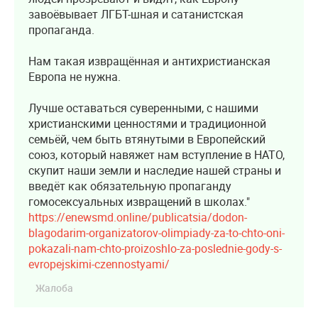
завоёвывает ЛГБТ-шная и сатанистская
пропаганда.
Нам такая извращённая и антихристианская
Европа не нужна.
Лучше оставаться суверенными, с нашими
христианскими ценностями и традиционной
семьёй, чем быть втянутыми в Европейский
союз, который навяжет нам вступление в НАТО,
скупит наши земли и наследие нашей страны и
введёт как обязательную пропаганду
гомосексуальных извращений в школах."
https://enewsmd.online/publicatsia/dodon-
blagodarim-organizatorov-olimpiady-za-to-chto-oni-
pokazali-nam-chto-proizoshlo-za-poslednie-gody-s-
evropejskimi-czennostyami/
Жалоба