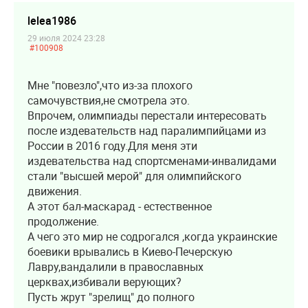
lelea1986
29 июля 2024 23:28
#100908
Мне "повезло",что из-за плохого
самочувствия,не смотрела это.
Впрочем, олимпиады перестали интересовать
после издевательств над паралимпийцами из
России в 2016 году.Для меня эти
издевательства над спортсменами-инвалидами
стали "высшей мерой" для олимпийского
движения.
А этот бал-маскарад - естественное
продолжение.
А чего это мир не содрогался ,когда украинские
боевики врывались в Киево-Печерскую
Лавру,вандалили в православных
церквах,избивали верующих?
Пусть жрут "зрелищ" до полного