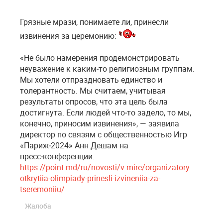
Грязные мрази, понимаете ли, принесли
извинения за церемонию:
«Не было намерения продемонстрировать
неуважение к каким‑то религиозным группам.
Мы хотели отпраздновать единство и
толерантность. Мы считаем, учитывая
результаты опросов, что эта цель была
достигнута. Если людей что‑то задело, то мы,
конечно, приносим извинения», — заявила
директор по связям с общественностью Игр
«Париж‑2024» Анн Дешам на
пресс‑конференции.
https://point.md/ru/novosti/v-mire/organizatory-
otkrytiia-olimpiady-prinesli-izvineniia-za-
tseremoniiu/
Жалоба