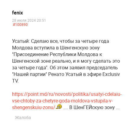
fenix
28 июля 2024 20:51
#100890
Усатый: Cделаю все, чтобы за четыре года
Молдова вступила в Шенгенскую зону
"Присоединение Республики Молдова к
Шенгенской зоне реально, и я могу сделать это
за четыре года". Об этом заявил председатель
"Нашей партии" Ренато Усатый в эфире Exclusiv
TV.
https://point.md/ru/novosti/politika/usatyi-cdelaiu-
vse-chtoby-za-chetyre-goda-moldova-vstupila-v-
shengenskuiu-zonu/
.... В ШенГЕЙскую зону ...
Жалоба