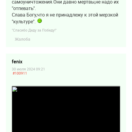
самоуничтожения.Они давно мертвы,не надо их
"отпевать".
Слава Богу,что я не принадлежу к этой мерзкой
"культуре".
"Спасибо Деду за Победу!"
Жалоба
fenix
30 июля 2024 09:21
#100911