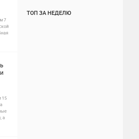
ТОП ЗА НЕДЕЛЮ
м 7
ской
бная
нь
 и
 15
На
ные
, а