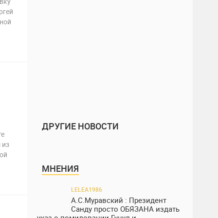
овку
ргей
ной
ДРУГИЕ НОВОСТИ
те
 из
ной
МНЕНИЯ
LELEA1986
А.С.Муравский : Президент
Санду просто ОБЯЗАНА издать
указ о помиловании Гуцул и