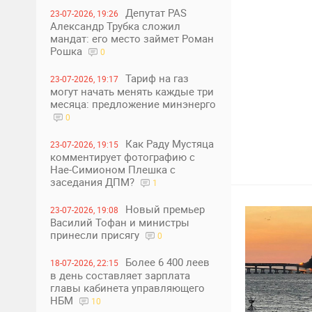
Депутат PAS
23-07-2026, 19:26
Александр Трубка сложил
мандат: его место займет Роман
Рошка
0
Тариф на газ
23-07-2026, 19:17
могут начать менять каждые три
месяца: предложение минэнерго
0
0
1
Как Раду Мустяца
23-07-2026, 19:15
комментирует фотографию с
Нае-Симионом Плешка с
заседания ДПМ?
1
Новый премьер
23-07-2026, 19:08
Василий Тофан и министры
принесли присягу
0
Более 6 400 леев
18-07-2026, 22:15
в день составляет зарплата
главы кабинета управляющего
НБМ
10