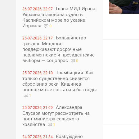
Глава МИД Ирана:
26-07-2026, 22:07
Украина атаковала судно в
Каспийском море по указке
2
1
Израиля
0
Большинство
25-07-2026, 22:17
граждан Молдовы
поддерживают досрочные
парламентские и президентские
выборы — соцопрос
0
Тромбицкий: Как
25-07-2026, 22:10
только существенно снизится
сброс вниз реки, Кишинев
вполне может остаться без воды
1
5
1
Александра
25-07-2026, 21:09
Слусаря могут рассмотреть на
пост министра сельского
хозяйства
1
Возбуждено
24-07-2026, 21:34