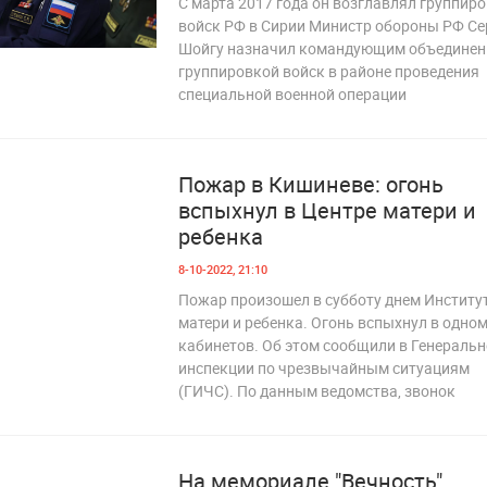
С марта 2017 года он возглавлял группир
войск РФ в Сирии Министр обороны РФ Се
Шойгу назначил командующим объединен
 240
группировкой войск в районе проведения
специальной военной операции
Пожар в Кишиневе: огонь
вспыхнул в Центре матери и
ребенка
8-10-2022, 21:10
Пожар произошел в субботу днем Институ
матери и ребенка. Огонь вспыхнул в одном
кабинетов. Об этом сообщили в Генераль
 315
инспекции по чрезвычайным ситуациям
(ГИЧС). По данным ведомства, звонок
На мемориале "Вечность"