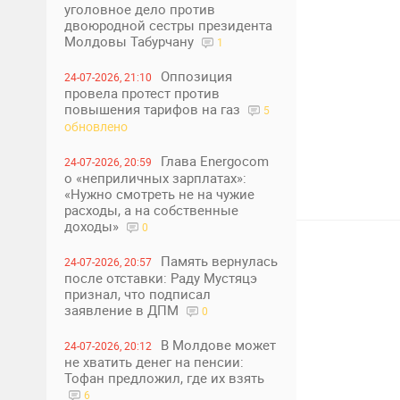
уголовное дело против
двоюродной сестры президента
Молдовы Табурчану
1
Оппозиция
24-07-2026, 21:10
провела протест против
повышения тарифов на газ
5
обновлено
2
1
Глава Energocom
24-07-2026, 20:59
о «неприличных зарплатах»:
«Нужно смотреть не на чужие
расходы, а на собственные
доходы»
0
Память вернулась
24-07-2026, 20:57
после отставки: Раду Мустяцэ
признал, что подписал
заявление в ДПМ
0
В Молдове может
24-07-2026, 20:12
не хватить денег на пенсии:
Тофан предложил, где их взять
6