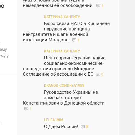
во
немедленном её освобождении.
1
КАТЕРИНА ХАНЕИТУ
Бюро связи НАТО в Кишиневе:
нарушение принципа
нейтралитета и шаг к военной
интеграции Молдовы
1
я
шему
КАТЕРИНА ХАНЕИТУ
му у
Цена евроинтеграции: какие
социально-экономические
последствия принесло Молдове
Соглашение об ассоциации с ЕС
0
DRAGOS_CONDREA1988
Руководство Украины не
замечает потерю
Константиновки в Донецкой области
1
LELEA1986
е
С Днем России!
0