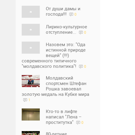
От души дамы и
господа!!!
0
Лирико-культурное
отступление...
0
Назовем это: "Ода
истинной природе
вещей" (!!!)
современного типичного
"молдавского политика"!
0
Молдавский
спортсмен Штефан
Рошка завоевал
золотую медаль на Кубке мира
1
Кто-то в лифте
написал "Лена –
проститутка"
0
80-летние