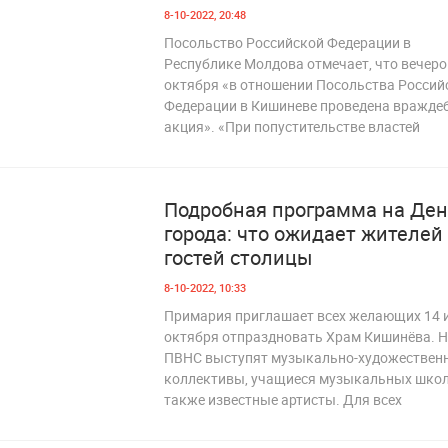
 681
8-10-2022, 20:48
Посольство Российской Федерации в
Республике Молдова отмечает, что вечеро
октября «в отношении Посольства Россий
Федерации в Кишиневе проведена вражде
акция». «При попустительстве властей
Подробная программа на Де
города: что ожидает жителей
гостей столицы
8-10-2022, 10:33
Примария приглашает всех желающих 14 и
октября отпраздновать Храм Кишинёва. 
ПВНС выступят музыкально-художествен
 084
коллективы, учащиеся музыкальных школ
также известные артисты. Для всех