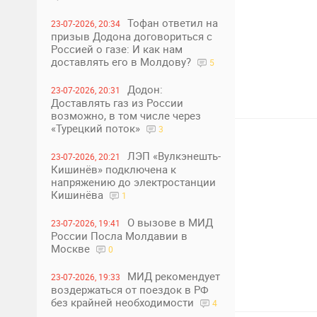
3
1
Тофан ответил на
23-07-2026, 20:34
призыв Додона договориться с
Россией о газе: И как нам
доставлять его в Молдову?
5
Додон:
23-07-2026, 20:31
Доставлять газ из России
возможно, в том числе через
«Турецкий поток»
3
ЛЭП «Вулкэнешть-
23-07-2026, 20:21
Кишинёв» подключена к
напряжению до электростанции
Кишинёва
1
О вызове в МИД
23-07-2026, 19:41
России Посла Молдавии в
Москве
0
0
1
МИД рекомендует
23-07-2026, 19:33
воздержаться от поездок в РФ
без крайней необходимости
4