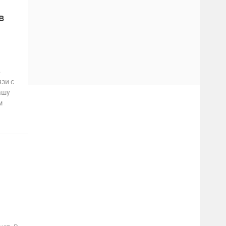
в
в
зи с
ашу
м