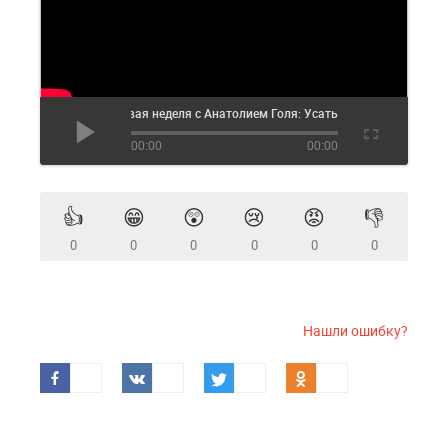
Новая неделя с Анатолием Голя: Усатый о парламент
00:00
00:00
👍
😁
😲
😢
😡
👎
0
0
0
0
0
0
Нашли ошибку?