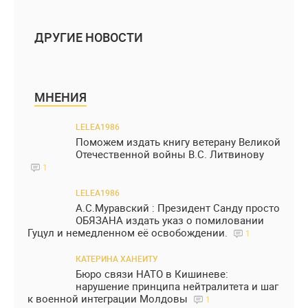
ДРУГИЕ НОВОСТИ
МНЕНИЯ
LELEA1986
Поможем издать книгу ветерану Великой
Отечественной войны В.С. Литвинову
1
LELEA1986
А.С.Муравский : Президент Санду просто
ОБЯЗАНА издать указ о помиловании
Гуцул и немедленном её освобождении.
1
КАТЕРИНА ХАНЕИТУ
Бюро связи НАТО в Кишиневе:
нарушение принципа нейтралитета и шаг
к военной интеграции Молдовы
1