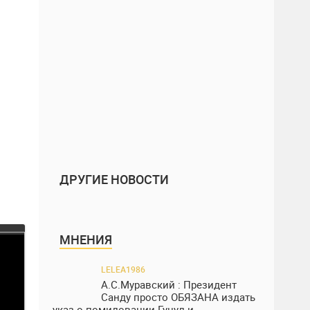
ДРУГИЕ НОВОСТИ
МНЕНИЯ
LELEA1986
А.С.Муравский : Президент
Санду просто ОБЯЗАНА издать
указ о помиловании Гуцул и