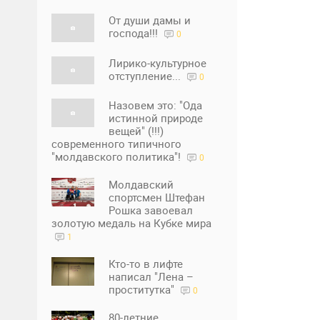
От души дамы и
господа!!!
0
Лирико-культурное
отступление...
0
Назовем это: "Ода
истинной природе
вещей" (!!!)
современного типичного
"молдавского политика"!
0
Молдавский
спортсмен Штефан
Рошка завоевал
золотую медаль на Кубке мира
1
Кто-то в лифте
написал "Лена –
проститутка"
0
80-летние