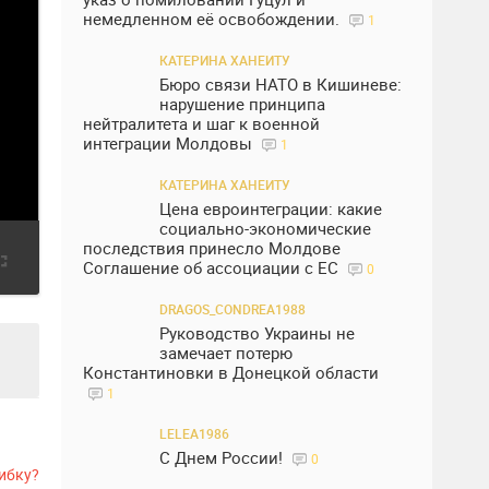
немедленном её освобождении.
1
КАТЕРИНА ХАНЕИТУ
Бюро связи НАТО в Кишиневе:
нарушение принципа
нейтралитета и шаг к военной
интеграции Молдовы
1
КАТЕРИНА ХАНЕИТУ
Цена евроинтеграции: какие
социально-экономические
последствия принесло Молдове
Соглашение об ассоциации с ЕС
0
DRAGOS_CONDREA1988
Руководство Украины не
замечает потерю
Константиновки в Донецкой области
1
LELEA1986
С Днем России!
0
ибку?