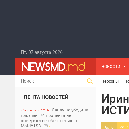
Пт, 07 августа 2026
НОВОСТИ
Персоны
П
Ирин
ЛЕНТА НОВОСТЕЙ
ИСТИ
Санду не убедила
26-07-2026, 22:16
граждан: 74 процента не
поверили её объяснению о
MoldATSA
2
0
1