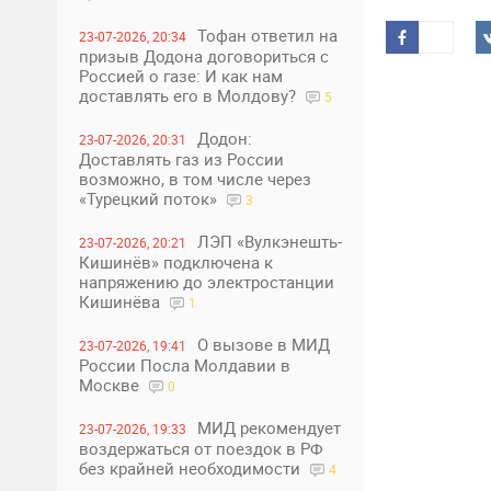
Тофан ответил на
23-07-2026, 20:34
призыв Додона договориться с
Россией о газе: И как нам
доставлять его в Молдову?
5
Додон:
23-07-2026, 20:31
Доставлять газ из России
возможно, в том числе через
«Турецкий поток»
3
ЛЭП «Вулкэнешть-
23-07-2026, 20:21
Кишинёв» подключена к
напряжению до электростанции
Кишинёва
1
О вызове в МИД
23-07-2026, 19:41
России Посла Молдавии в
Москве
0
МИД рекомендует
23-07-2026, 19:33
воздержаться от поездок в РФ
без крайней необходимости
4