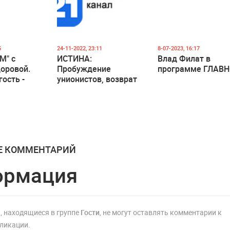
5
24-11-2022, 23:11
8-07-2023, 16:17
М" с
ИСТИНА:
Влад Филат в
оровой.
Пробуждение
программе ГЛАВ
гость -
унионистов, возврат
х
аэропорта, кому
уходит наш газ
Е КОММЕНТАРИЙ
ормация
, находящиеся в группе
Гости
, не могут оставлять комментарии к
ликации.