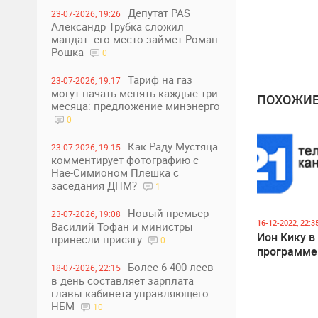
Депутат PAS
23-07-2026, 19:26
Александр Трубка сложил
мандат: его место займет Роман
Рошка
0
Тариф на газ
23-07-2026, 19:17
могут начать менять каждые три
ПОХОЖИЕ
месяца: предложение минэнерго
0
Как Раду Мустяца
23-07-2026, 19:15
комментирует фотографию с
Нае-Симионом Плешка с
заседания ДПМ?
1
Новый премьер
23-07-2026, 19:08
16-12-2022, 22:3
Василий Тофан и министры
Ион Кику в
принесли присягу
0
программ
Более 6 400 леев
18-07-2026, 22:15
в день составляет зарплата
главы кабинета управляющего
НБМ
10