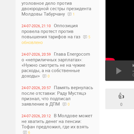
уголовное дело против
двоюродной сестры президента
Молдовы Табурчану
1
Оппозиция
24-07-2026, 21:10
провела протест против
повышения тарифов на газ
5
обновлено
Глава Energocom
24-07-2026, 20:59
о «неприличных зарплатах»:
«Нужно смотреть не на чужие
расходы, а на собственные
доходы»
0
Память вернулась
24-07-2026, 20:57
после отставки: Раду Мустяцэ
👍
признал, что подписал
заявление в ДПМ
0
0
В Молдове может
24-07-2026, 20:12
не хватить денег на пенсии:
Тофан предложил, где их взять
6