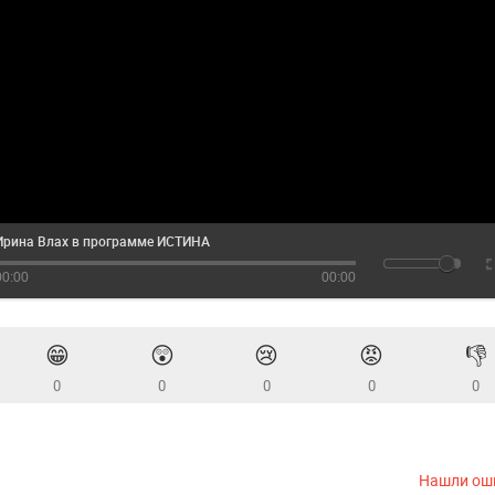
Ирина Влах в программе ИСТИНА
00:00
00:00
😁
😲
😢
😡
👎
0
0
0
0
0
Нашли ош